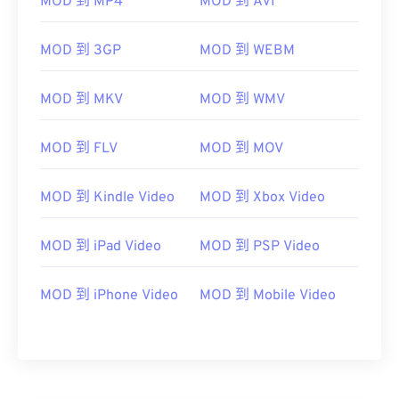
MOD 到 MP4
MOD 到 AVI
05
05
05
05
05
05
05
05
06
06
06
06
06
06
06
06
MOD 到 3GP
MOD 到 WEBM
07
07
07
07
07
07
07
07
08
08
08
08
08
08
08
08
MOD 到 MKV
MOD 到 WMV
09
09
09
09
09
09
09
09
MOD 到 FLV
MOD 到 MOV
10
10
10
10
10
10
10
10
11
11
11
11
11
11
11
11
MOD 到 Kindle Video
MOD 到 Xbox Video
12
12
12
12
12
12
12
12
MOD 到 iPad Video
MOD 到 PSP Video
13
13
13
13
13
13
13
13
14
14
14
14
14
14
14
14
MOD 到 iPhone Video
MOD 到 Mobile Video
15
15
15
15
15
15
15
15
16
16
16
16
16
16
16
16
17
17
17
17
17
17
17
17