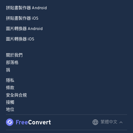
84
84
拼貼畫製作器 Android
85
85
拼貼畫製作器 iOS
86
86
圖片轉換器 Android
87
87
圖片轉換器 iOS
88
88
89
89
關於我們
90
90
部落格
捐
91
91
隱私
92
92
條款
93
93
安全與合規
94
94
接觸
地位
95
95
繁體中文
96
96
English
97
97