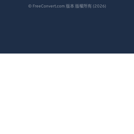
Deutsch
© FreeConvert.com 版本 版權所有 (2026)
98
98
Español
99
99
Français
Português
Italiano
Dutch
日本語
简体中文
繁體中文
한국어
Svenska