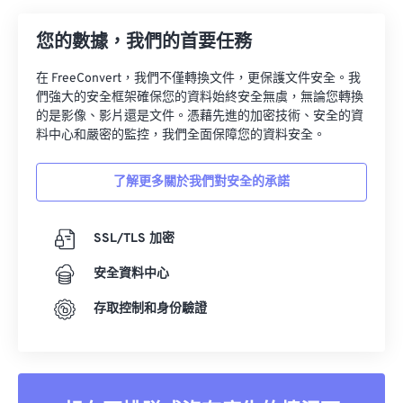
18
18
18
18
18
18
18
18
19
19
19
19
19
19
19
19
您的數據，我們的首要任務
20
20
20
20
20
20
20
20
在 FreeConvert，我們不僅轉換文件，更保護文件安全。我
21
21
21
21
21
21
21
21
們強大的安全框架確保您的資料始終安全無虞，無論您轉換
的是影像、影片還是文件。憑藉先進的加密技術、安全的資
22
22
22
22
22
22
22
22
料中心和嚴密的監控，我們全面保障您的資料安全。
23
23
23
23
23
23
23
23
了解更多關於我們對安全的承諾
24
24
24
24
24
24
25
25
25
25
25
25
SSL/TLS 加密
26
26
26
26
26
26
安全資料中心
27
27
27
27
27
27
28
28
28
28
28
28
存取控制和身份驗證
29
29
29
29
29
29
30
30
30
30
30
30
31
31
31
31
31
31