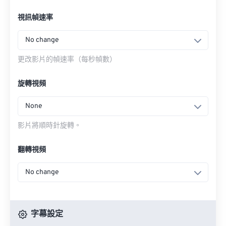
視訊幀速率
No change
更改影片的幀速率（每秒幀數）
旋轉視頻
None
影片將順時針旋轉。
翻轉視頻
No change
字幕設定