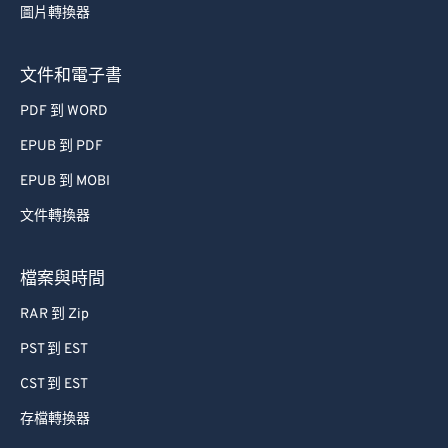
圖片轉換器
58
58
58
58
58
58
59
59
59
59
59
59
文件和電子書
60
60
PDF 到 WORD
61
61
EPUB 到 PDF
62
62
EPUB 到 MOBI
63
63
文件轉換器
64
64
65
65
檔案與時間
66
66
RAR 到 Zip
67
67
PST 到 EST
68
68
CST 到 EST
69
69
存檔轉換器
70
70