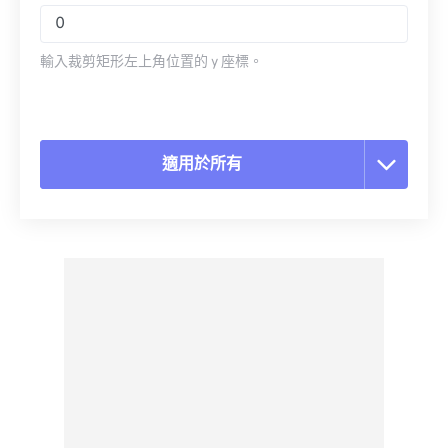
輸入裁剪矩形左上角位置的 y 座標。
適用於所有
重置所有選項
應用預設
另存為預設