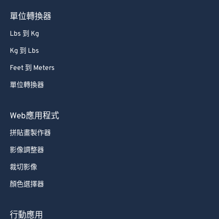
71
71
單位轉換器
72
72
Lbs 到 Kg
73
73
Kg 到 Lbs
74
74
Feet 到 Meters
75
75
單位轉換器
76
76
77
77
Web應用程式
78
78
拼貼畫製作器
79
79
影像調整器
80
80
裁切影像
81
81
顏色選擇器
82
82
83
83
行動應用