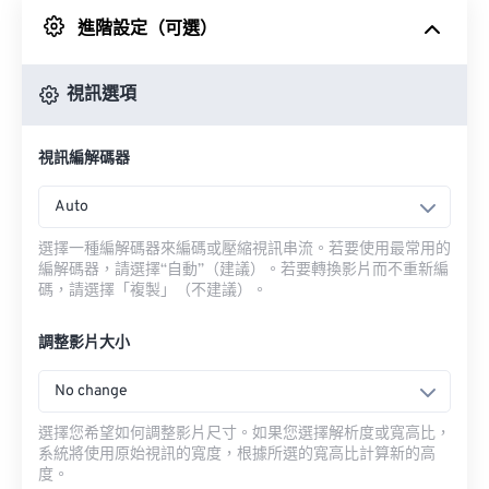
進階設定（可選）
來自 Google 雲端硬碟
視訊選項
來自 OneDrive
視訊編解碼器
來自網址
Auto
選擇一種編解碼器來編碼或壓縮視訊串流。若要使用最常用的
編解碼器，請選擇“自動”（建議）。若要轉換影片而不重新編
碼，請選擇「複製」（不建議）。
調整影片大小
No change
選擇您希望如何調整影片尺寸。如果您選擇解析度或寬高比，
系統將使用原始視訊的寬度，根據所選的寬高比計算新的高
度。