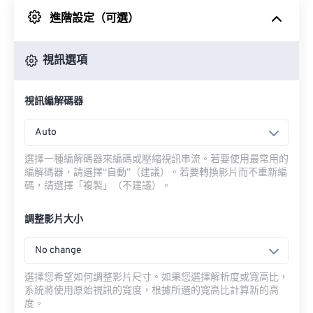
進階設定（可選）
來自 Google 雲端硬碟
視訊選項
來自 OneDrive
視訊編解碼器
來自網址
Auto
選擇一種編解碼器來編碼或壓縮視訊串流。若要使用最常用的
編解碼器，請選擇“自動”（建議）。若要轉換影片而不重新編
碼，請選擇「複製」（不建議）。
調整影片大小
No change
選擇您希望如何調整影片尺寸。如果您選擇解析度或寬高比，
系統將使用原始視訊的寬度，根據所選的寬高比計算新的高
度。