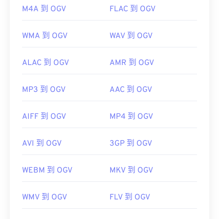
https://en.wikipedia.org/wiki/Ogg
M4A 到 OGV
FLAC 到 OGV
https://www.xiph.org/
WMA 到 OGV
WAV 到 OGV
ALAC 到 OGV
AMR 到 OGV
MP3 到 OGV
AAC 到 OGV
AIFF 到 OGV
MP4 到 OGV
AVI 到 OGV
3GP 到 OGV
WEBM 到 OGV
MKV 到 OGV
WMV 到 OGV
FLV 到 OGV