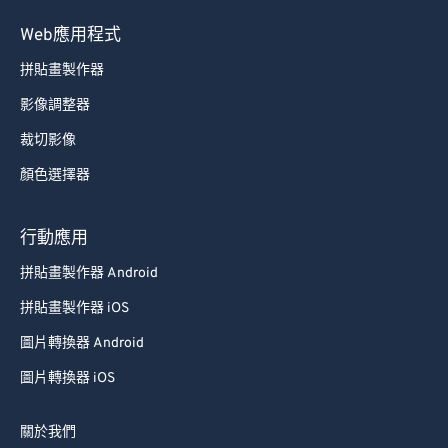
89
89
Web應用程式
90
90
拼貼畫製作器
91
91
影像調整器
92
92
裁切影像
93
93
顏色選擇器
94
94
95
95
行動應用
96
96
拼貼畫製作器 Android
97
97
拼貼畫製作器 iOS
98
98
圖片轉換器 Android
99
99
圖片轉換器 iOS
關於我們