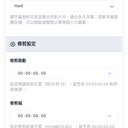
Hard
硬字幕始終可見並整合到影片中，適合永久字幕；而軟字幕單
獨存儲，可以開啟或關閉以實現個人化觀看。
修剪設定
修剪啟動
00
:
00
:
00
.
00
指定微調起始位置（時:分:秒.分）。留空為 00:00:00.00 則停
用微調。
修剪端
00
:
00
:
00
.
00
指定修剪結束位置（HH:MM:SS.MS）。留空為 00:00:00.00