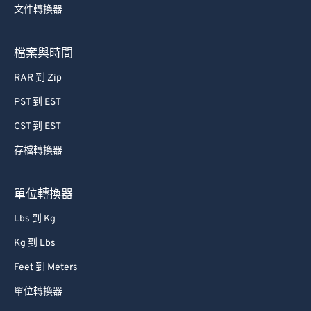
文件轉換器
76
76
77
77
檔案與時間
78
78
RAR 到 Zip
79
79
PST 到 EST
80
80
CST 到 EST
81
81
存檔轉換器
82
82
83
83
單位轉換器
84
84
Lbs 到 Kg
85
85
Kg 到 Lbs
86
86
Feet 到 Meters
87
87
單位轉換器
88
88