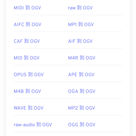
如何開啟 OGV 檔案？
MIDI 到 OGV
raw 到 OGV
VLC 媒體播放器
是開啟 OGV 檔案的最佳選擇。
AIFC 到 OGV
MP1 到 OGV
Winamp
Elmedia
CAF 到 OGV
AIF 到 OGV
MID 到 OGV
M4R 到 OGV
OGV 可以在
Windows Media Player
Windows Media
Player
href="https://www.xiph.org/dshow/">DirectShow
OPUS 到 OGV
APE 到 OGV
過濾器。另一方面，如果播放器不是基於
DirectShow 的，則無需此過濾器。
M4B 到 OGV
OGA 到 OGV
WAVE 到 OGV
MP2 到 OGV
開發者：
Xiph.Org 基金會
初始版本：
2017
raw-audio 到 OGV
OGG 到 OGV
實用連結：