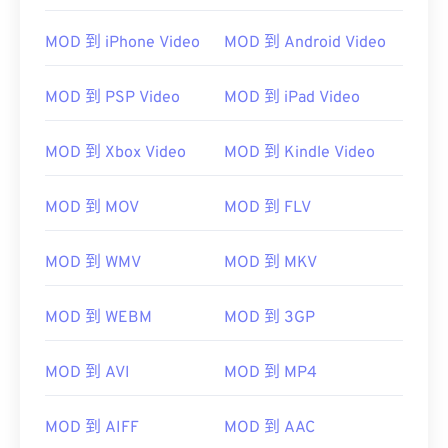
00
00
00
00
00
00
00
00
MOD 到 iPhone Video
MOD 到 Android Video
MOD 到 PSP Video
MOD 到 iPad Video
00
00
00
00
00
00
00
00
MOD 到 Xbox Video
MOD 到 Kindle Video
01
01
01
01
01
01
01
01
02
02
02
02
02
02
02
02
MOD 到 MOV
MOD 到 FLV
03
03
03
03
03
03
03
03
04
04
04
04
04
04
04
04
MOD 到 WMV
MOD 到 MKV
05
05
05
05
05
05
05
05
MOD 到 WEBM
MOD 到 3GP
06
06
06
06
06
06
06
06
07
07
07
07
07
07
07
07
MOD 到 AVI
MOD 到 MP4
08
08
08
08
08
08
08
08
MOD 到 AIFF
MOD 到 AAC
09
09
09
09
09
09
09
09