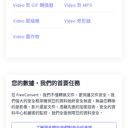
23
23
23
23
23
23
23
23
Video 到 GIF 轉換器
Video 到 MP3
24
24
24
24
24
24
Video 壓縮機
Video 修剪器
25
25
25
25
25
25
26
26
26
26
26
26
Video 農作物
27
27
27
27
27
27
28
28
28
28
28
28
29
29
29
29
29
29
30
30
30
30
30
30
31
31
31
31
31
31
您的數據，我們的首要任務
32
32
32
32
32
32
在 FreeConvert，我們不僅轉換文件，更保護文件安全。我
33
33
33
33
33
33
們強大的安全框架確保您的資料始終安全無虞，無論您轉換
的是影像、影片還是文件。憑藉先進的加密技術、安全的資
34
34
34
34
34
34
料中心和嚴密的監控，我們全面保障您的資料安全。
35
35
35
35
35
35