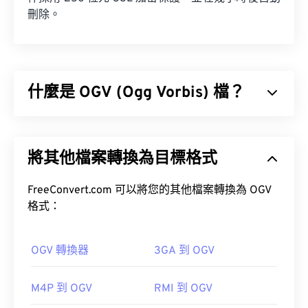
刪除。
什麼是 OGV (Ogg Vorbis) 檔？
Ogg Vorbis (OGV) 是一種免費、開源、未申請專利的
多媒體容器格式和編解碼器。它是 Ogg 格式和編解
將其他檔案轉換為目標格式
碼器家族的一部分，由非營利組織
Xiph.Org 基金會
開發，旨在與
已獲專利的編解碼器
競爭。 OGV 可
時
分複用 (TDM)
FreeConvert.com 可以將您的其他檔案轉換為 OGV
音訊、視訊、文字（字幕）和元資
料。
格式：
OGV 轉換器
3GA 到 OGV
M4P 到 OGV
RMI 到 OGV