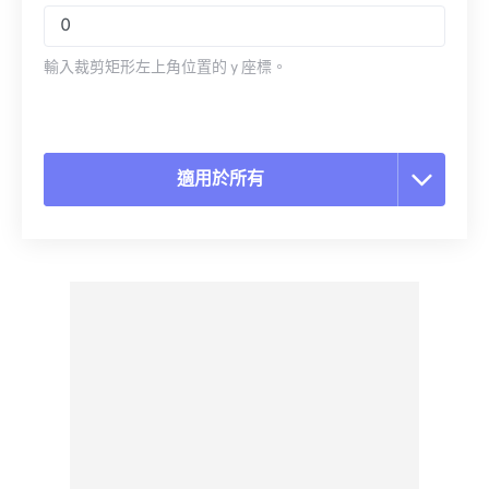
輸入裁剪矩形左上角位置的 y 座標。
適用於所有
重置所有選項
應用預設
另存為預設