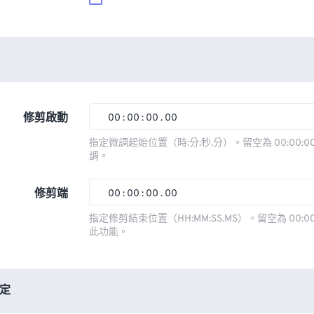
修剪啟動
00
:
00
:
00
.
00
00
00
00
00
指定微調起始位置（時:分:秒.分）。留空為 00:00:00
調。
01
01
01
01
02
02
02
02
修剪端
00
:
00
:
00
.
00
03
03
03
03
00
00
00
00
指定修剪結束位置（HH:MM:SS.MS）。留空為 00:00
此功能。
04
04
04
04
01
01
01
01
05
05
05
05
02
02
02
02
06
06
06
06
03
03
03
03
定
07
07
07
07
04
04
04
04