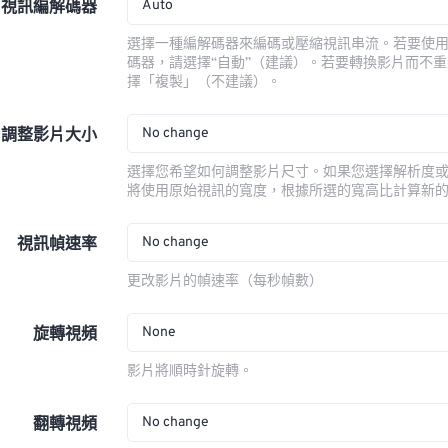
Auto
視訊編解碼器
選擇一種編解碼器來編碼或壓縮視訊串流。若要使
碼器，請選擇“自動”（建議）。若要轉換影片而不
擇「複製」（不建議）。
No change
調整影片大小
選擇您希望如何調整影片尺寸。如果您選擇解析度
將使用原始視訊的寬度，根據所選的寬高比計算新
No change
視訊幀速率
更改影片的幀速率（每秒幀數）
None
旋轉視頻
影片將順時針旋轉。
No change
翻轉視頻