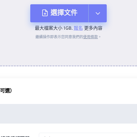
選擇文件
最大檔案大小 1GB.
報名
更多內容
來自裝置
繼續操作即表示您同意我們的
使用條款
。
來自 Dropbox
來自 Google 雲端硬碟
（可選）
來自 OneDrive
來自網址