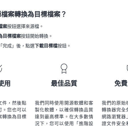
21
21
21
21
18
18
18
18
源檔案轉換為目標檔案？
22
22
22
22
19
19
19
19
23
23
23
23
檔案
按鈕選擇來源檔。
20
20
20
20
24
24
24
為目標檔案
按鈕開始轉換。
21
21
21
21
25
25
25
「完成」後，點選
下載目標檔
按鈕。
22
22
22
22
26
26
26
23
23
23
23
27
27
27
24
24
24
28
28
28
25
25
25
使用
最佳品質
免費
29
29
29
26
26
26
30
30
30
27
27
27
31
31
31
文件，然後點
我們同時使用開源軟體和客
我們的原始
28
28
28
可。您也可以
製化軟體，以確保轉換品質
轉換器完全
32
32
32
29
29
29
案轉換為目標
達到最高標準。在大多數情
網路瀏覽器
33
33
33
況下，您可以使用「進階設
證文件安全
30
30
30