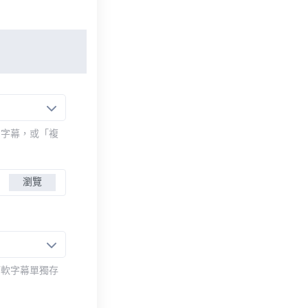
的字幕，或「複
瀏覽
而軟字幕單獨存