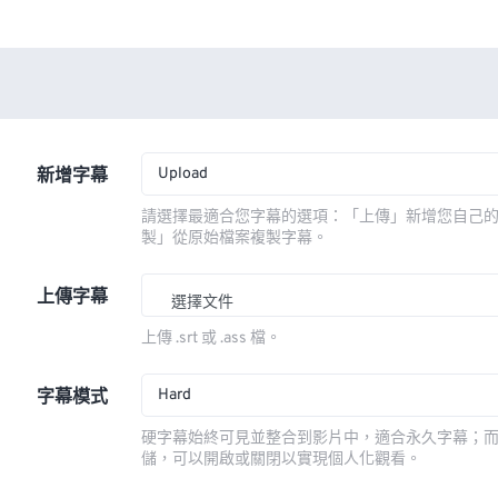
Upload
新增字幕
請選擇最適合您字幕的選項：「上傳」新增您自己
製」從原始檔案複製字幕。
上傳字幕
選擇文件
上傳 .srt 或 .ass 檔。
Hard
字幕模式
硬字幕始終可見並整合到影片中，適合永久字幕；
儲，可以開啟或關閉以實現個人化觀看。