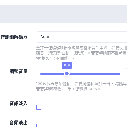
Auto
音訊編解碼器
選擇一種編解碼器來編碼或壓縮音訊串流。若要使
碼器，請選擇“自動”（建議）。若要轉換而不重新
擇“複製”（不建議）。
100
調整音量
100% 代表原始體積。若要將體積增加一倍，請將其增
若要將體積減少一半，請選擇 50%。
音訊淡入
音頻淡出