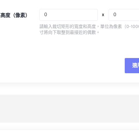
08
08
08
08
05
05
05
05
x
x 高度（像素）
09
09
09
09
06
06
06
06
請輸入裁切矩形的寬度和高度，單位為像素（0-100
10
10
10
10
07
07
07
07
寸將向下取整到最接近的偶數。
11
11
11
11
08
08
08
08
12
12
12
12
09
09
09
09
13
13
13
13
10
10
10
10
適
重
14
14
14
14
11
11
11
11
應
15
15
15
15
12
12
12
12
16
16
16
16
13
13
13
13
另
17
17
17
17
14
14
14
14
18
18
18
18
15
15
15
15
19
19
19
19
16
16
16
16
20
20
20
20
17
17
17
17