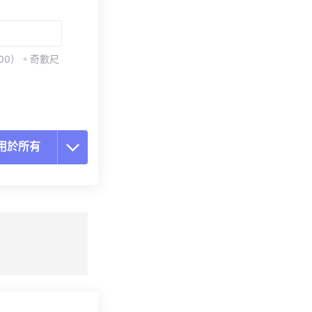
00）。奇數尺
用於所有
置所有選項
用預設
存為預設