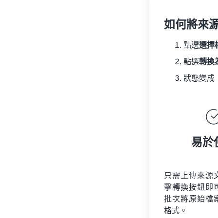
如何將來
點選
選擇
點選
轉換
狀態變成
易於
只需上傳來源
擊轉換按鈕即
批次將原始檔
格式。