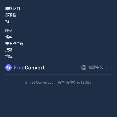
82
82
83
83
關於我們
部落格
84
84
捐
85
85
隱私
86
86
條款
87
87
安全與合規
接觸
88
88
地位
89
89
繁體中文
English
90
90
Deutsch
91
91
© FreeConvert.com 版本 版權所有 (2026)
92
92
Español
93
93
Français
94
94
Português
95
95