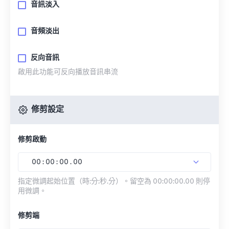
音訊淡入
音頻淡出
反向音訊
啟用此功能可反向播放音訊串流
修剪設定
修剪啟動
00
:
00
:
00
.
00
指定微調起始位置（時:分:秒.分）。留空為 00:00:00.00 則停
用微調。
修剪端