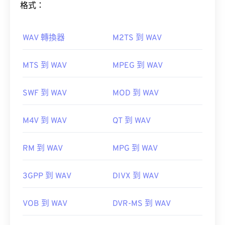
格式：
開啟 MP2 檔案的最佳媒體播放器是
VLC 媒體播放
器
。
WAV 轉換器
M2TS 到 WAV
如何開啟 WAV 檔案？
MTS 到 WAV
MPEG 到 WAV
開啟 WAV 檔案的預設播放器是
Windows Media
在 Windows 系統上，不錯的選擇包括：
Windows
Player
。
Media Player
、
KMPlayer
、
Adobe Media Encoder
、
SWF 到 WAV
MOD 到 WAV
Cyberlink
iTunes
VLC 媒體播放器
WAV
Power
、
、
、
、
、
、
、
、
、
、
、
、
、
、
、
、
、
、
、
、
、
、
M4V 到 WAV
QT 到 WAV
jetAudio。
UltraMixer
Winamp
Helium Music Manager
RM 到 WAV
MPG 到 WAV
iTunes
Elmedia Player
3GPP 到 WAV
DIVX 到 WAV
開發者：
ISO
/
IEC
，
動態影像專家小組
開發者：
Microsoft
，
IBIB
VOB 到 WAV
DVR-MS 到 WAV
初始發布：
1993
初始發布：
1991
實用連結：
實用連結：