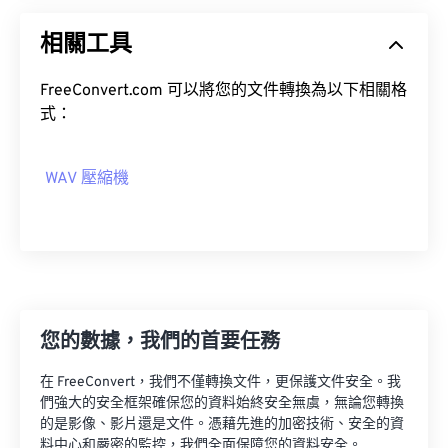
03
03
03
03
03
03
03
03
04
04
04
04
04
04
04
04
相關工具
05
05
05
05
05
05
05
05
FreeConvert.com 可以將您的文件轉換為以下相關格
06
06
06
06
06
06
06
06
式：
07
07
07
07
07
07
07
07
08
08
08
08
08
08
08
08
WAV 壓縮機
09
09
09
09
09
09
09
09
10
10
10
10
10
10
10
10
11
11
11
11
11
11
11
11
12
12
12
12
12
12
12
12
您的數據，我們的首要任務
13
13
13
13
13
13
13
13
14
14
14
14
14
14
14
14
在 FreeConvert，我們不僅轉換文件，更保護文件安全。我
們強大的安全框架確保您的資料始終安全無虞，無論您轉換
15
15
15
15
15
15
15
15
的是影像、影片還是文件。憑藉先進的加密技術、安全的資
16
16
16
16
16
16
16
16
料中心和嚴密的監控，我們全面保障您的資料安全。