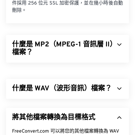
件採用 256 位元 SSL 加密保護，並在幾小時後自動
刪除。
什麼是 MP2（MPEG-1 音訊層 II）
檔案？
MPEG-1 音訊層 II (MP2) 是一種免費、開源且未申請
專利的音訊編碼標準。 MP2 的常見用途包括數位音
訊廣播 (DAB)、數位視訊廣播 (DVB) 和數位多功能光
什麼是 WAV（波形音訊）檔案？
碟 (DVD)。
波形音訊 (WAV) 是最受歡迎的無損音訊檔案數位音
訊格式。 WAV 是 IBM 和 Windows 對
資源交換檔案
將其他檔案轉換為目標格式
格式 (RIFF)
進行迭代的成果。 WAV 檔案比
M4A
和
MP3
檔案大得多，因此不太適合在便攜式播放器等
如何開啟 MP2 檔案？
消費級設備上使用。
FreeConvert.com 可以將您的其他檔案轉換為 WAV