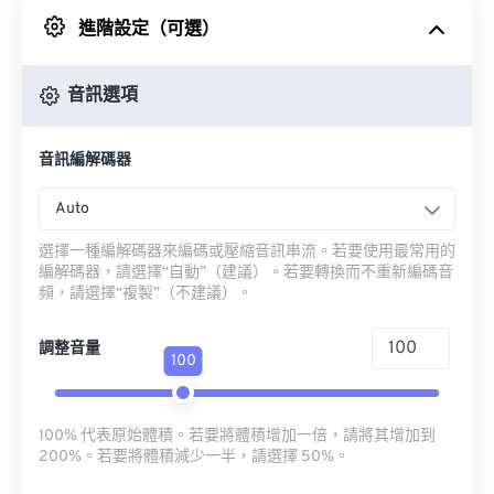
進階設定（可選）
來自 Google 雲端硬碟
音訊選項
來自 OneDrive
音訊編解碼器
來自網址
Auto
選擇一種編解碼器來編碼或壓縮音訊串流。若要使用最常用的
編解碼器，請選擇“自動”（建議）。若要轉換而不重新編碼音
頻，請選擇“複製”（不建議）。
調整音量
100
100% 代表原始體積。若要將體積增加一倍，請將其增加到
200%。若要將體積減少一半，請選擇 50%。