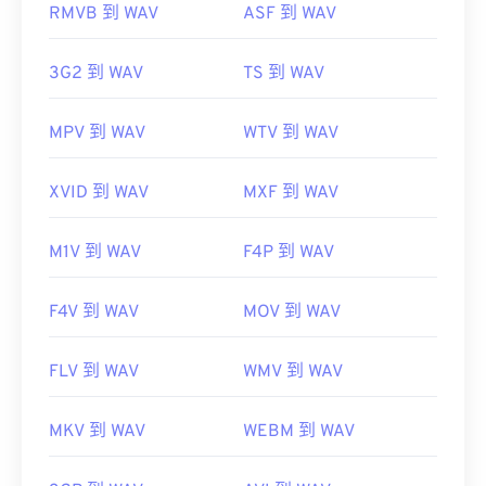
RMVB 到 WAV
ASF 到 WAV
https://en.wikipedia.org/wiki/MPEG-
https://en.wikipedia.org/wiki/WAV
1_Audio_Layer_II
https://www.techopedia.com/definition/12636/wavefor
3G2 到 WAV
TS 到 WAV
https://mpeg.chiariglione.org/standards/mpeg-
audio-wav
1/audio
MPV 到 WAV
WTV 到 WAV
XVID 到 WAV
MXF 到 WAV
M1V 到 WAV
F4P 到 WAV
F4V 到 WAV
MOV 到 WAV
FLV 到 WAV
WMV 到 WAV
MKV 到 WAV
WEBM 到 WAV