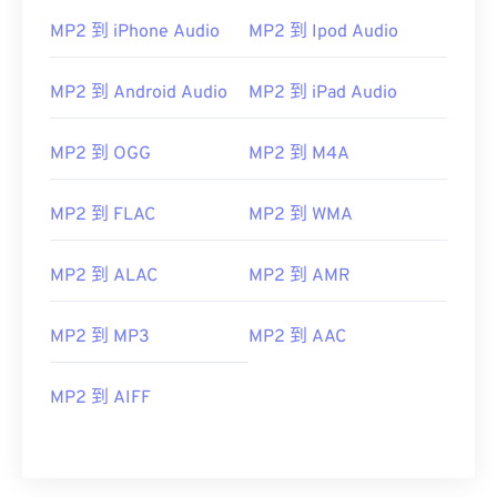
MP2 到 iPhone Audio
MP2 到 Ipod Audio
MP2 到 Android Audio
MP2 到 iPad Audio
MP2 到 OGG
MP2 到 M4A
MP2 到 FLAC
MP2 到 WMA
MP2 到 ALAC
MP2 到 AMR
00
00
00
00
00
00
00
00
MP2 到 MP3
MP2 到 AAC
00
00
00
00
00
00
00
00
MP2 到 AIFF
01
01
01
01
01
01
01
01
02
02
02
02
02
02
02
02