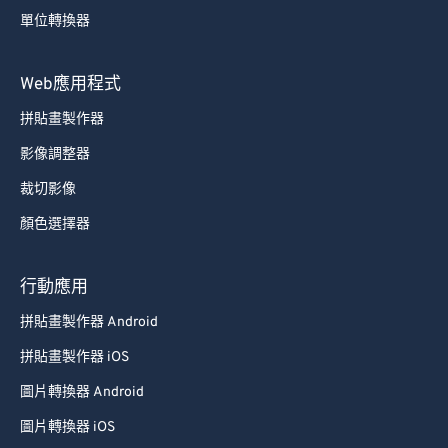
69
69
單位轉換器
70
70
71
71
Web應用程式
72
72
拼貼畫製作器
73
73
影像調整器
74
74
裁切影像
75
75
顏色選擇器
76
76
77
77
行動應用
78
78
拼貼畫製作器 Android
79
79
拼貼畫製作器 iOS
80
80
圖片轉換器 Android
81
81
圖片轉換器 iOS