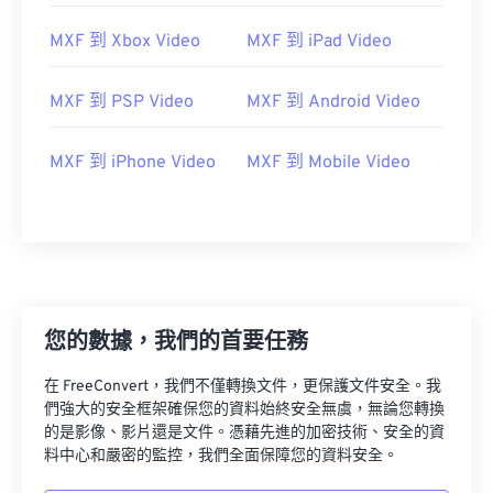
MXF 到 Xbox Video
MXF 到 iPad Video
00
00
00
00
00
00
00
00
01
01
01
01
01
01
01
01
MXF 到 PSP Video
MXF 到 Android Video
02
02
02
02
02
02
02
02
03
03
03
03
03
03
03
03
MXF 到 iPhone Video
MXF 到 Mobile Video
04
04
04
04
04
04
04
04
05
05
05
05
05
05
05
05
06
06
06
06
06
06
06
06
07
07
07
07
07
07
07
07
您的數據，我們的首要任務
08
08
08
08
08
08
08
08
09
09
09
09
09
09
09
09
在 FreeConvert，我們不僅轉換文件，更保護文件安全。我
們強大的安全框架確保您的資料始終安全無虞，無論您轉換
10
10
10
10
10
10
10
10
的是影像、影片還是文件。憑藉先進的加密技術、安全的資
11
11
11
11
11
11
11
11
料中心和嚴密的監控，我們全面保障您的資料安全。