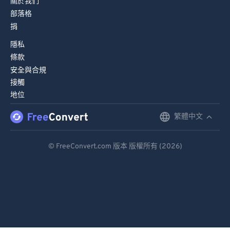
關於我們
78
78
部落格
79
79
捐
80
80
隱私
81
81
條款
安全與合規
82
82
接觸
83
83
地位
84
84
繁體中文
English
85
85
Deutsch
86
86
© FreeConvert.com 版本 版權所有 (2026)
87
87
Español
88
88
Français
89
89
Português
90
90
Italiano
91
91