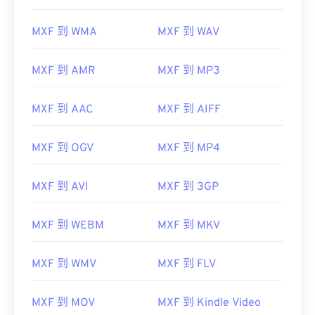
MXF 到 WMA
MXF 到 WAV
MXF 到 AMR
MXF 到 MP3
MXF 到 AAC
MXF 到 AIFF
MXF 到 OGV
MXF 到 MP4
MXF 到 AVI
MXF 到 3GP
MXF 到 WEBM
MXF 到 MKV
MXF 到 WMV
MXF 到 FLV
00
00
00
00
00
00
00
00
MXF 到 MOV
MXF 到 Kindle Video