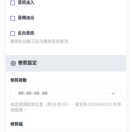
音訊淡入
音頻淡出
反向音訊
啟用此功能可反向播放音訊串流
修剪設定
修剪啟動
00
:
00
:
00
.
00
指定微調起始位置（時:分:秒.分）。留空為 00:00:00.00 則停
用微調。
修剪端