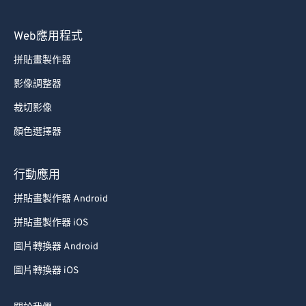
65
65
66
66
Web應用程式
67
67
拼貼畫製作器
68
68
影像調整器
69
69
裁切影像
70
70
顏色選擇器
71
71
72
72
行動應用
73
73
拼貼畫製作器 Android
74
74
拼貼畫製作器 iOS
75
75
圖片轉換器 Android
76
76
圖片轉換器 iOS
77
77