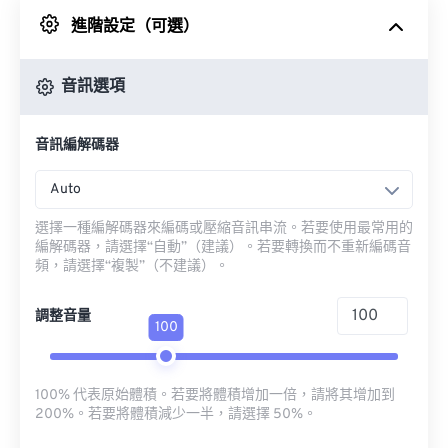
進階設定（可選）
來自 Google 雲端硬碟
音訊選項
來自 OneDrive
音訊編解碼器
來自網址
Auto
選擇一種編解碼器來編碼或壓縮音訊串流。若要使用最常用的
編解碼器，請選擇“自動”（建議）。若要轉換而不重新編碼音
頻，請選擇“複製”（不建議）。
調整音量
100
100% 代表原始體積。若要將體積增加一倍，請將其增加到
200%。若要將體積減少一半，請選擇 50%。