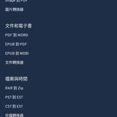
Image 到 PDF
58
58
58
58
58
58
圖片轉換器
59
59
59
59
59
59
文件和電子書
60
60
61
61
PDF 到 WORD
62
62
EPUB 到 PDF
63
63
EPUB 到 MOBI
64
64
文件轉換器
65
65
檔案與時間
66
66
67
67
RAR 到 Zip
68
68
PST 到 EST
69
69
CST 到 EST
70
70
存檔轉換器