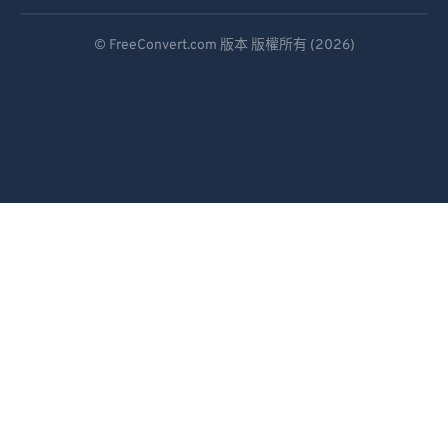
97
97
Deutsch
© FreeConvert.com 版本 版權所有 (2026)
98
98
Español
99
99
Français
Português
Italiano
Dutch
日本語
简体中文
繁體中文
한국어
Svenska