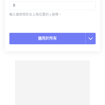
輸入裁剪矩形左上角位置的 y 座標。
適用於所有
重置所有選項
應用預設
另存為預設