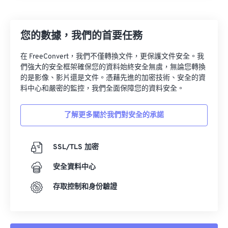
18
18
18
18
18
18
18
18
19
19
19
19
19
19
19
19
您的數據，我們的首要任務
20
20
20
20
20
20
20
20
在 FreeConvert，我們不僅轉換文件，更保護文件安全。我
21
21
21
21
21
21
21
21
們強大的安全框架確保您的資料始終安全無虞，無論您轉換
22
22
22
22
22
22
22
22
的是影像、影片還是文件。憑藉先進的加密技術、安全的資
料中心和嚴密的監控，我們全面保障您的資料安全。
23
23
23
23
23
23
23
23
24
24
24
24
24
24
了解更多關於我們對安全的承諾
25
25
25
25
25
25
26
26
26
26
26
26
SSL/TLS 加密
27
27
27
27
27
27
安全資料中心
28
28
28
28
28
28
存取控制和身份驗證
29
29
29
29
29
29
30
30
30
30
30
30