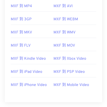
05
05
05
05
05
05
05
05
MXF 到 MP4
MXF 到 AVI
06
06
06
06
06
06
06
06
MXF 到 3GP
MXF 到 WEBM
07
07
07
07
07
07
07
07
08
08
08
08
08
08
08
08
MXF 到 MKV
MXF 到 WMV
09
09
09
09
09
09
09
09
MXF 到 FLV
MXF 到 MOV
10
10
10
10
10
10
10
10
11
11
11
11
11
11
11
11
MXF 到 Kindle Video
MXF 到 Xbox Video
12
12
12
12
12
12
12
12
13
13
13
13
13
13
13
13
MXF 到 iPad Video
MXF 到 PSP Video
14
14
14
14
14
14
14
14
MXF 到 iPhone Video
MXF 到 Mobile Video
15
15
15
15
15
15
15
15
16
16
16
16
16
16
16
16
17
17
17
17
17
17
17
17