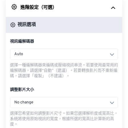
進階設定（可選）
來自 Google 雲端硬碟
視訊選項
來自 OneDrive
視訊編解碼器
來自網址
Auto
選擇一種編解碼器來編碼或壓縮視訊串流。若要使用最常用的
編解碼器，請選擇“自動”（建議）。若要轉換影片而不重新編
碼，請選擇「複製」（不建議）。
調整影片大小
No change
選擇您希望如何調整影片尺寸。如果您選擇解析度或寬高比，
系統將使用原始視訊的寬度，根據所選的寬高比計算新的高
度。