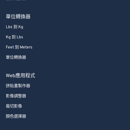
71
71
單位轉換器
72
72
73
73
Lbs 到 Kg
74
74
Kg 到 Lbs
75
75
Feet 到 Meters
76
76
單位轉換器
77
77
Web應用程式
78
78
拼貼畫製作器
79
79
80
80
影像調整器
81
81
裁切影像
82
82
顏色選擇器
83
83