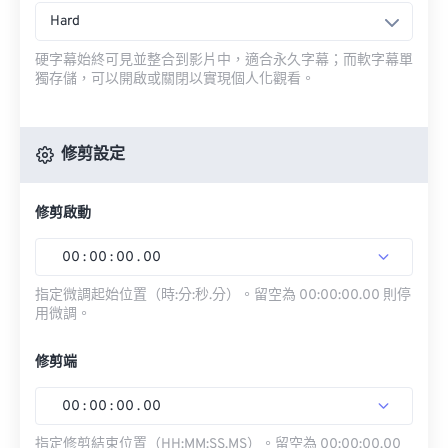
Hard
硬字幕始終可見並整合到影片中，適合永久字幕；而軟字幕單
獨存儲，可以開啟或關閉以實現個人化觀看。
修剪設定
修剪啟動
00
:
00
:
00
.
00
指定微調起始位置（時:分:秒.分）。留空為 00:00:00.00 則停
用微調。
修剪端
00
:
00
:
00
.
00
指定修剪結束位置（HH:MM:SS.MS）。留空為 00:00:00.00