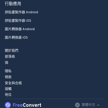
行動應用
84
84
拼貼畫製作器 Android
85
85
拼貼畫製作器 iOS
86
86
87
87
圖片轉換器 Android
88
88
圖片轉換器 iOS
89
89
關於我們
90
90
部落格
91
91
捐
92
92
隱私
條款
93
93
安全與合規
94
94
接觸
95
95
地位
96
96
繁體中文
English