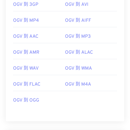
07
07
07
07
07
07
07
07
OGV 到 3GP
OGV 到 AVI
08
08
08
08
08
08
08
08
OGV 到 MP4
OGV 到 AIFF
09
09
09
09
09
09
09
09
10
10
10
10
10
10
10
10
OGV 到 AAC
OGV 到 MP3
11
11
11
11
11
11
11
11
12
12
12
12
12
12
12
12
OGV 到 AMR
OGV 到 ALAC
13
13
13
13
13
13
13
13
OGV 到 WAV
OGV 到 WMA
14
14
14
14
14
14
14
14
15
15
15
15
15
15
15
15
OGV 到 FLAC
OGV 到 M4A
16
16
16
16
16
16
16
16
17
17
17
17
17
17
17
17
OGV 到 OGG
18
18
18
18
18
18
18
18
19
19
19
19
19
19
19
19