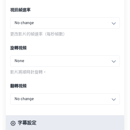
視訊幀速率
No change
更改影片的幀速率（每秒幀數）
旋轉視頻
None
影片將順時針旋轉。
翻轉視頻
No change
字幕設定