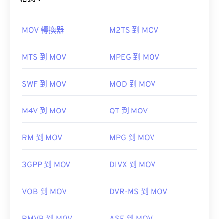
如何開啟 OGV 檔案？
MOV 轉換器
M2TS 到 MOV
VLC 媒體播放器
是開啟 OGV 檔案的最佳選擇。
如何開啟 MOV 檔案？
MTS 到 MOV
MPEG 到 MOV
Winamp
Elmedia
預設情況下，MOV 檔案使用 QuickTime 開啟。
VLC
SWF 到 MOV
MOD 到 MOV
媒體播放器
OGV 可以在
Windows Media Player
Windows Media
Player
M4V 到 MOV
QT 到 MOV
href="https://www.xiph.org/dshow/">DirectShow
過濾器。另一方面，如果播放器不是基於
請注意，還有兩種檔案類型也使用 MOV 副檔名。它
RM 到 MOV
MPG 到 MOV
DirectShow 的，則無需此過濾器。
們分別是 AutoCAD AutoFlix 和 ROSE Online。這兩
種文件類型彼此無關，一種已過時，另一種與線上遊
3GPP 到 MOV
DIVX 到 MOV
戲相關。
開發者：
Xiph.Org 基金會
初始版本：
VOB 到 MOV
2017
DVR-MS 到 MOV
實用連結：