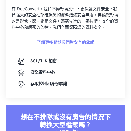
34
34
34
34
34
34
在 FreeConvert，我們不僅轉換文件，更保護文件安全。我
們強大的安全框架確保您的資料始終安全無虞，無論您轉換
35
35
35
35
35
35
的是影像、影片還是文件。憑藉先進的加密技術、安全的資
36
36
36
36
36
36
料中心和嚴密的監控，我們全面保障您的資料安全。
37
37
37
37
37
37
了解更多關於我們對安全的承諾
38
38
38
38
38
38
39
39
39
39
39
39
SSL/TLS 加密
40
40
40
40
40
40
安全資料中心
41
41
41
41
41
41
存取控制和身份驗證
42
42
42
42
42
42
43
43
43
43
43
43
44
44
44
44
44
44
想在不排隊或沒有廣告的情況下
45
45
45
45
45
45
轉換大型檔案嗎？
46
46
46
46
46
46