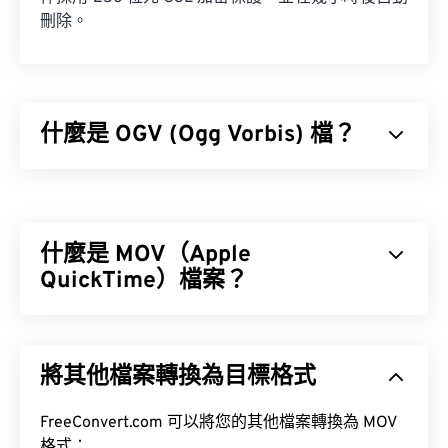
刪除。
什麼是 OGV (Ogg Vorbis) 檔？
Ogg Vorbis (OGV) 是一種免費、開源、未申請專利的
多媒體容器格式和編解碼器。它是 Ogg 格式和編解
碼器家族的一部分，由非營利組織
Xiph.Org 基金會
什麼是 MOV（Apple
開發，旨在與
已獲專利的編解碼器
競爭。 OGV 可
時
分複用 (TDM)
QuickTime）檔案？
音訊、視訊、文字（字幕）和元資
料。
Apple QuickTime (MOV) 是一種容器格式，可保存各
種類型的多媒體文件，包括
3D
和
虛擬實境 (VR)
文
將其他檔案轉換為目標格式
件。它以方便用戶將多媒體檔案保存到設備上而聞
名。
FreeConvert.com 可以將您的其他檔案轉換為 MOV
格式：