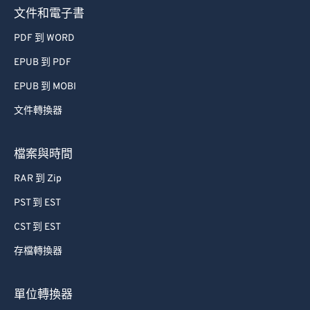
73
73
文件和電子書
74
74
PDF 到 WORD
75
75
EPUB 到 PDF
76
76
EPUB 到 MOBI
77
77
文件轉換器
78
78
79
79
檔案與時間
80
80
RAR 到 Zip
81
81
PST 到 EST
82
82
CST 到 EST
83
83
存檔轉換器
84
84
85
85
單位轉換器