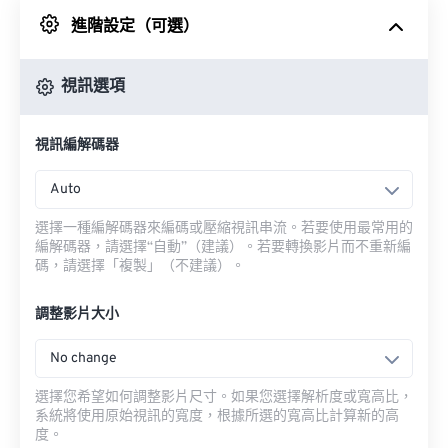
進階設定（可選）
來自 Google 雲端硬碟
視訊選項
來自 OneDrive
視訊編解碼器
來自網址
Auto
選擇一種編解碼器來編碼或壓縮視訊串流。若要使用最常用的
編解碼器，請選擇“自動”（建議）。若要轉換影片而不重新編
碼，請選擇「複製」（不建議）。
調整影片大小
No change
選擇您希望如何調整影片尺寸。如果您選擇解析度或寬高比，
系統將使用原始視訊的寬度，根據所選的寬高比計算新的高
度。