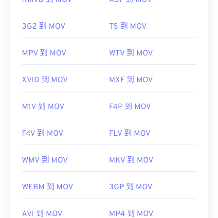
RMVB 到 MOV
ASF 到 MOV
https://en.wikipedia.org/wiki/Ogg
開發者：
蘋果
https://www.xiph.org/
3G2 到 MOV
TS 到 MOV
首次發布：
2001年
實用連結：
MPV 到 MOV
WTV 到 MOV
https://en.wikipedia.org/wiki/QuickTime_File_Format
https://developer.apple.com/library/archive/documen
XVID 到 MOV
MXF 到 MOV
CH203-BBCGDDDF
M1V 到 MOV
F4P 到 MOV
F4V 到 MOV
FLV 到 MOV
WMV 到 MOV
MKV 到 MOV
WEBM 到 MOV
3GP 到 MOV
AVI 到 MOV
MP4 到 MOV