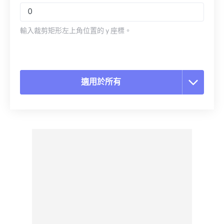
輸入裁剪矩形左上角位置的 y 座標。
適用於所有
重置所有選項
應用預設
另存為預設