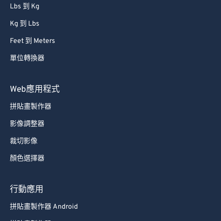
86
86
Lbs 到 Kg
87
87
Kg 到 Lbs
88
88
Feet 到 Meters
89
89
單位轉換器
90
90
91
91
Web應用程式
92
92
拼貼畫製作器
93
93
影像調整器
94
94
裁切影像
95
95
顏色選擇器
96
96
97
97
行動應用
98
98
拼貼畫製作器 Android
99
99