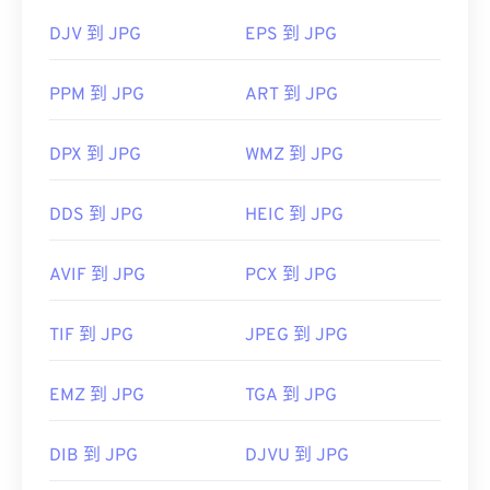
啟。
DJV 到 JPG
EPS 到 JPG
影像調整器
PPM 到 JPG
ART 到 JPG
DPX 到 JPG
WMZ 到 JPG
開發者：
聯合圖像專家群組
初始發佈日期：
1992 年 9 月 18 日
DDS 到 JPG
HEIC 到 JPG
相關 JPG 工具：
使用我們的
顏色選擇器
從映像中擷取顏色
AVIF 到 JPG
PCX 到 JPG
TIF 到 JPG
JPEG 到 JPG
EMZ 到 JPG
TGA 到 JPG
DIB 到 JPG
DJVU 到 JPG