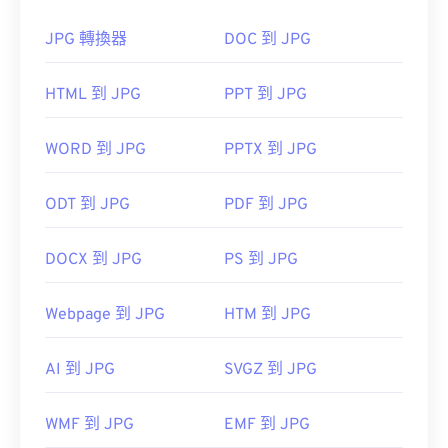
下載。
80%！
Adobe Photoshop Lightroom
JPG 轉換器
DOC 到 JPG
Adobe Photoshop
RAF插件
如果您需要更高的壓縮率，可以將
JPG 轉換為
在Microsoft Windows系統上，開啟RAF檔案的付費
HTML 到 JPG
PPT 到 JPG
WebP
，WebP 是一種更新、更易壓縮的檔案格式。
替代方案包括
HDR Darkroom
、
PhotoFiltre Studio
和
Apple Aperture
。
WORD 到 JPG
PPTX 到 JPG
開發人員：
富士膠卷
如何開啟 JPG 檔案檔案？
ODT 到 JPG
PDF 到 JPG
首次發布：2004
幾乎所有影像檢視器程式和應用程式都能辨識並開啟
JPG 檔案。通常情況下，只需雙擊 JPG 文件，即可
DOCX 到 JPG
PS 到 JPG
在預設的圖像檢視器、圖像編輯器或網頁瀏覽器中開
啟。若要選擇特定應用程式開啟文件，請右鍵單擊並
Webpage 到 JPG
HTM 到 JPG
選擇“開啟方式”進行選擇。
AI 到 JPG
SVGZ 到 JPG
JPG 檔案會在常用的網頁瀏覽器（例如 Chrome）、
Microsoft 應用程式（例如 Microsoft Photos）和
WMF 到 JPG
EMF 到 JPG
Mac OS 應用程式（例如 Apple Preview）中自動開