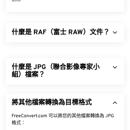
什麼是 RAF（富士 RAW）文件？
富士 RAW (RAF) 是富士相機的
電荷耦合元件 (CCD)
或
互補金屬氧化物半導體 (CMOS)
感測器擷取的原始
檔案。 RAF 是一種未經處理的影像，包含並保留了
什麼是 JPG（聯合影像專家小
拍攝照片時所擷取的所有資訊。它最常用於利用儲存
在原始文件中的任何資訊來創建各種可見圖像。
組）檔案？
JPG（聯合影像專家小組）是一種通用檔案格式，它
利用演算法來壓縮照片和影像。 JPG 格式之所以被
將其他檔案轉換為目標格式
廣泛使用，是因為它具有極高的壓縮率。因此，JPG
如何開啟 RAF 檔案？
檔案體積相對較小，非常適合透過網路傳輸和在網站
上使用。
FreeConvert.com 可以將您的其他檔案轉換為 JPG
開啟 RAF 檔案的預設程式是
MyFinePix Studio
，這
格式：
是一款隨新富士數位相機附贈的軟體，也可以從
此處
工具，將檔案大小減少多達