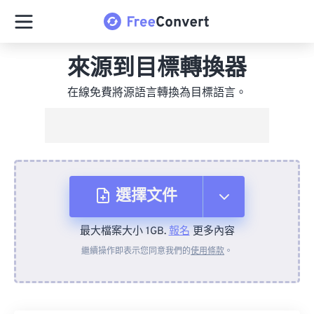
來源到目標轉換器
在線免費將源語言轉換為目標語言。
選擇文件
最大檔案大小 1GB.
報名
更多內容
來自裝置
繼續操作即表示您同意我們的
使用條款
。
來自 Dropbox