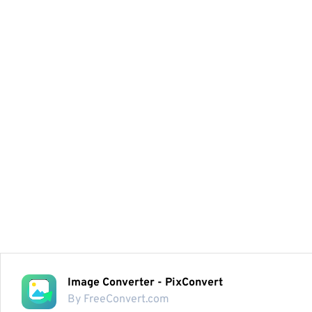
Image Converter - PixConvert
By FreeConvert.com