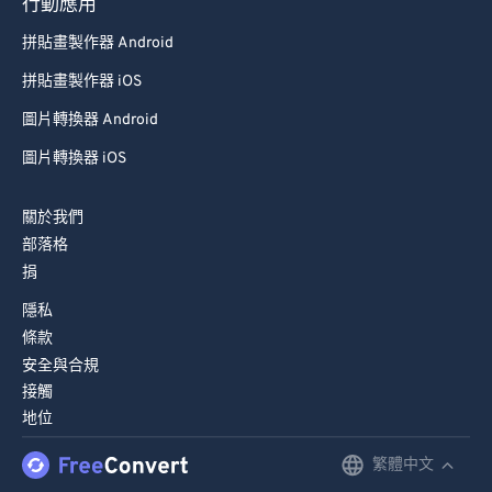
79
79
行動應用
80
80
拼貼畫製作器 Android
81
81
拼貼畫製作器 iOS
82
82
圖片轉換器 Android
83
83
圖片轉換器 iOS
84
84
關於我們
85
85
部落格
86
86
捐
87
87
隱私
88
88
條款
安全與合規
89
89
接觸
90
90
地位
91
91
繁體中文
English
92
92