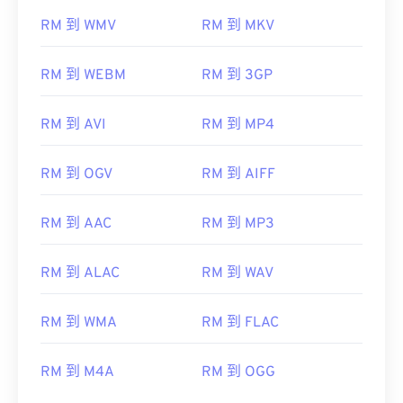
RM 到 WMV
RM 到 MKV
RM 到 WEBM
RM 到 3GP
RM 到 AVI
RM 到 MP4
RM 到 OGV
RM 到 AIFF
RM 到 AAC
RM 到 MP3
RM 到 ALAC
RM 到 WAV
RM 到 WMA
RM 到 FLAC
00
00
00
00
00
00
00
00
RM 到 M4A
RM 到 OGG