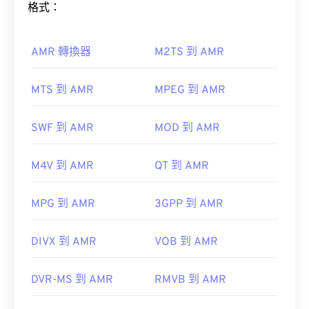
此處
格式：
其他可以開啟 RM 檔案的程式包括
VLC 媒體播放
如何開啟 AMR 檔案？
AMR 轉換器
M2TS 到 AMR
器
、
MPlayer
和
MPlayer
和
OPlayer HD
和
RealNetworks
由於 AMR 檔案經常用於手機，包括彩信，因此大多
MTS 到 AMR
MPEG 到 AMR
數
3G 行動裝置
都能開啟它們。
初始發布：
1997
實用連結：
SWF 到 AMR
MOD 到 AMR
https://en.wikipedia.org/wiki/RealMedia
M4V 到 AMR
QT 到 AMR
https://www.realnetworks.com/realmediaHD
MPG 到 AMR
3GPP 到 AMR
DIVX 到 AMR
VOB 到 AMR
DVR-MS 到 AMR
RMVB 到 AMR
開發者：
第三代合作夥伴計畫 (3GPP)
初始版本：
1999