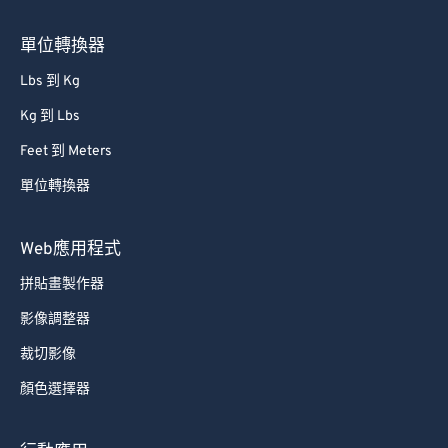
66
66
67
67
單位轉換器
68
68
Lbs 到 Kg
69
69
Kg 到 Lbs
70
70
Feet 到 Meters
71
71
單位轉換器
72
72
73
73
Web應用程式
74
74
拼貼畫製作器
75
75
影像調整器
76
76
裁切影像
77
77
顏色選擇器
78
78