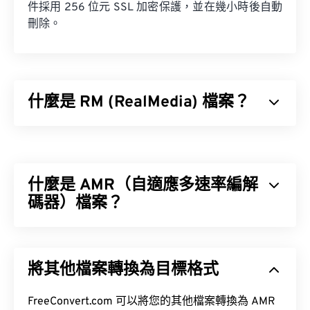
件採用 256 位元 SSL 加密保護，並在幾小時後自動
刪除。
什麼是 RM (RealMedia) 檔案？
RealMedia (RM) 是 RealNetworks 專有的多媒體容
器格式。 RealNetworks 設計 RM 的目的是為了透過
網路傳輸內容。 RM 使用 RealVideo 編解碼器壓縮
什麼是 AMR（自適應多速率編解
視頻，使用 RealAudio 編解碼器壓縮音訊。
碼器）檔案？
自適應多速率 (AMR) 是一種壓縮音訊文件，常用於
如何開啟 RM 檔案？
語音編碼
。 AMR 語音編解碼器專注於窄頻訊號，因
將其他檔案轉換為目標格式
此非常適合語音錄製和廣播。
作為專有格式，RM 檔案預設使用 RealNetworks 開
發的
RealPlayer
開啟。
全球行動通訊系統 (GSM)
通用行動通訊系
FreeConvert.com 可以將您的其他檔案轉換為 AMR
統 (UMTS)