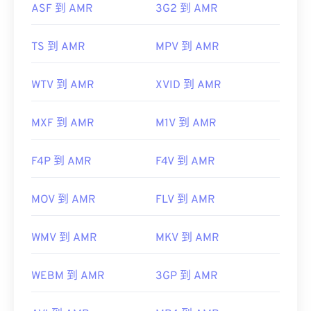
ASF 到 AMR
3G2 到 AMR
實用連結：
https://en.wikipedia.org/wiki/Adaptive_Multi-
TS 到 AMR
MPV 到 AMR
Rate_audio_codec
WTV 到 AMR
XVID 到 AMR
https://www.etsi.org/
MXF 到 AMR
M1V 到 AMR
F4P 到 AMR
F4V 到 AMR
MOV 到 AMR
FLV 到 AMR
WMV 到 AMR
MKV 到 AMR
WEBM 到 AMR
3GP 到 AMR