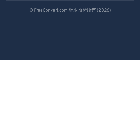
Deutsch
93
93
© FreeConvert.com 版本 版權所有 (2026)
Español
94
94
95
95
Français
96
96
Português
97
97
Italiano
98
98
Dutch
99
99
日本語
简体中文
繁體中文
한국어
Svenska