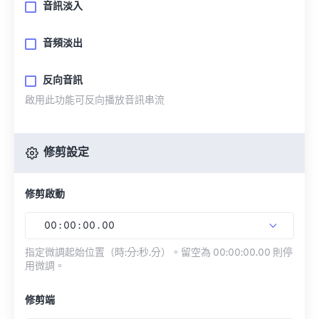
音訊淡入
音頻淡出
反向音訊
啟用此功能可反向播放音訊串流
修剪設定
修剪啟動
00
:
00
:
00
.
00
指定微調起始位置（時:分:秒.分）。留空為 00:00:00.00 則停
用微調。
修剪端