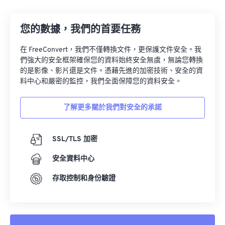
13
13
13
13
13
13
13
13
14
14
14
14
14
14
14
14
您的數據，我們的首要任務
15
15
15
15
15
15
15
15
在 FreeConvert，我們不僅轉換文件，更保護文件安全。我
16
16
16
16
16
16
16
16
們強大的安全框架確保您的資料始終安全無虞，無論您轉換
17
17
17
17
17
17
17
17
的是影像、影片還是文件。憑藉先進的加密技術、安全的資
料中心和嚴密的監控，我們全面保障您的資料安全。
18
18
18
18
18
18
18
18
19
19
19
19
19
19
19
19
了解更多關於我們對安全的承諾
20
20
20
20
20
20
20
20
21
21
21
21
21
21
21
21
SSL/TLS 加密
22
22
22
22
22
22
22
22
安全資料中心
23
23
23
23
23
23
23
23
存取控制和身份驗證
24
24
24
24
24
24
25
25
25
25
25
25
26
26
26
26
26
26