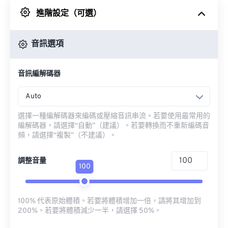
進階設定（可選）
來自 Google 雲端硬碟
音訊選項
來自 OneDrive
音訊編解碼器
來自網址
Auto
選擇一種編解碼器來編碼或壓縮音訊串流。若要使用最常用的
編解碼器，請選擇“自動”（建議）。若要轉換而不重新編碼音
頻，請選擇“複製”（不建議）。
調整音量
100
100% 代表原始體積。若要將體積增加一倍，請將其增加到
200%。若要將體積減少一半，請選擇 50%。