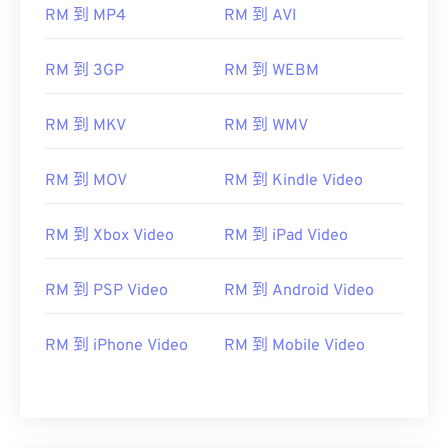
07
07
07
07
07
07
07
07
RM 到 MP4
RM 到 AVI
08
08
08
08
08
08
08
08
RM 到 3GP
RM 到 WEBM
09
09
09
09
09
09
09
09
10
10
10
10
10
10
10
10
RM 到 MKV
RM 到 WMV
11
11
11
11
11
11
11
11
12
12
12
12
12
12
12
12
RM 到 MOV
RM 到 Kindle Video
13
13
13
13
13
13
13
13
RM 到 Xbox Video
RM 到 iPad Video
14
14
14
14
14
14
14
14
15
15
15
15
15
15
15
15
RM 到 PSP Video
RM 到 Android Video
16
16
16
16
16
16
16
16
17
17
17
17
17
17
17
17
RM 到 iPhone Video
RM 到 Mobile Video
18
18
18
18
18
18
18
18
19
19
19
19
19
19
19
19