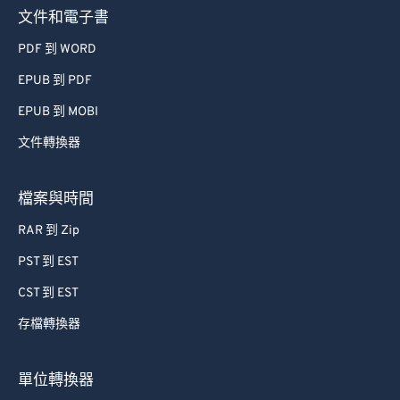
73
73
文件和電子書
74
74
PDF 到 WORD
75
75
EPUB 到 PDF
76
76
EPUB 到 MOBI
77
77
文件轉換器
78
78
79
79
檔案與時間
80
80
RAR 到 Zip
81
81
PST 到 EST
82
82
CST 到 EST
83
83
存檔轉換器
84
84
85
85
單位轉換器