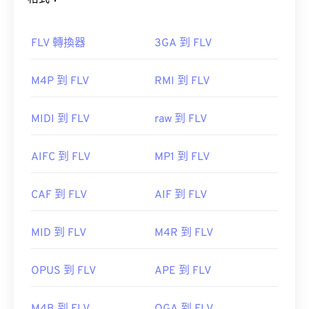
其他可以開啟 RM 檔案的程式包括
VLC 媒體播放
FLV 轉換器
3GA 到 FLV
器
、
MPlayer
和
MPlayer
和
OPlayer HD
和
RealNetworks
如何開啟 FLV 檔案？
M4P 到 FLV
RMI 到 FLV
初始發布：
1997
預設情況下，FLV 檔案會在
Adobe
產品中打開，例
實用連結：
MIDI 到 FLV
raw 到 FLV
如
Animate Creative Cloud
(Animation-
https://en.wikipedia.org/wiki/RealMedia
software.html" target="_blank">Animate Creative
AIFC 到 FLV
MP1 到 FLV
Cloud (AniMmate CC-a
https://www.realnetworks.com/realmediaHD
href="https.com/9.com/html/html/html/Pet.comS.com
target="_blank">Flash。在 Adobe Flash 7 及更高版
CAF 到 FLV
AIF 到 FLV
本中開啟效果最佳。
MID 到 FLV
M4R 到 FLV
OPUS 到 FLV
APE 到 FLV
由於 FLV 基於開放標準，因此可以在許多非 Adobe
產品中開啟。其他可以開啟 FLV 的程式包括
VLC 媒