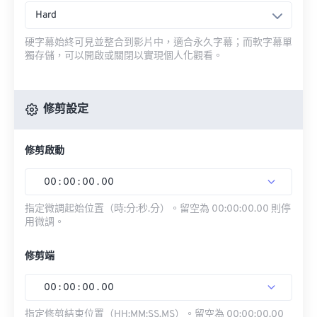
Hard
硬字幕始終可見並整合到影片中，適合永久字幕；而軟字幕單
獨存儲，可以開啟或關閉以實現個人化觀看。
修剪設定
修剪啟動
00
:
00
:
00
.
00
指定微調起始位置（時:分:秒.分）。留空為 00:00:00.00 則停
用微調。
修剪端
00
:
00
:
00
.
00
指定修剪結束位置（HH:MM:SS.MS）。留空為 00:00:00.00