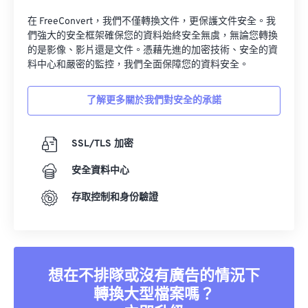
34
34
34
34
34
34
在 FreeConvert，我們不僅轉換文件，更保護文件安全。我
們強大的安全框架確保您的資料始終安全無虞，無論您轉換
35
35
35
35
35
35
的是影像、影片還是文件。憑藉先進的加密技術、安全的資
36
36
36
36
36
36
料中心和嚴密的監控，我們全面保障您的資料安全。
37
37
37
37
37
37
了解更多關於我們對安全的承諾
38
38
38
38
38
38
39
39
39
39
39
39
SSL/TLS 加密
40
40
40
40
40
40
安全資料中心
41
41
41
41
41
41
存取控制和身份驗證
42
42
42
42
42
42
43
43
43
43
43
43
44
44
44
44
44
44
想在不排隊或沒有廣告的情況下
45
45
45
45
45
45
轉換大型檔案嗎？
46
46
46
46
46
46