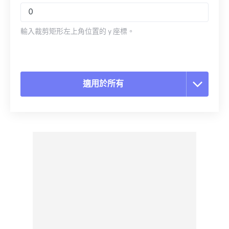
輸入裁剪矩形左上角位置的 y 座標。
適用於所有
重置所有選項
應用預設
另存為預設