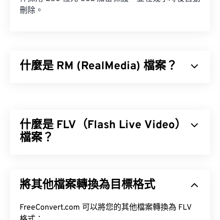
刪除。
什麼是 RM (RealMedia) 檔案？
RealMedia (RM) 是 RealNetworks 專有的多媒體容
器格式。 RealNetworks 設計 RM 的目的是為了透過
網路傳輸內容。 RM 使用 RealVideo 編解碼器壓縮
什麼是 FLV（Flash Live Video）
視頻，使用 RealAudio 編解碼器壓縮音訊。
檔案？
顧名思義，Flash Live Video (FLV) 是一種 Flash 影片
如何開啟 RM 檔案？
格式。它是一種流行的格式，主要用於透過網路傳輸
將其他檔案轉換為目標格式
高品質、同步良好的多媒體內容。它也是一種媒體容
作為專有格式，RM 檔案預設使用 RealNetworks 開
器，因此使用編解碼器來壓縮檔案大小。
發的
RealPlayer
開啟。
FreeConvert.com 可以將您的其他檔案轉換為 FLV
ISO/IEC 14496-12:2008
此處
格式：