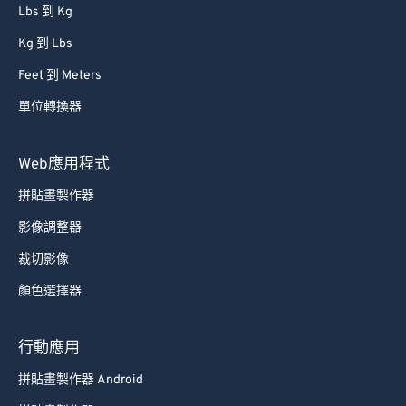
86
86
Lbs 到 Kg
87
87
Kg 到 Lbs
88
88
Feet 到 Meters
89
89
單位轉換器
90
90
91
91
Web應用程式
92
92
拼貼畫製作器
93
93
影像調整器
94
94
裁切影像
95
95
顏色選擇器
96
96
97
97
行動應用
98
98
拼貼畫製作器 Android
99
99