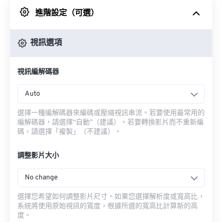
進階設定（可選）
來自 Google 雲端硬碟
視訊選項
來自 OneDrive
視訊編解碼器
來自網址
Auto
選擇一種編解碼器來編碼或壓縮視訊串流。若要使用最常用的
編解碼器，請選擇“自動”（建議）。若要轉換影片而不重新編
碼，請選擇「複製」（不建議）。
調整影片大小
No change
選擇您希望如何調整影片尺寸。如果您選擇解析度或寬高比，
系統將使用原始視訊的寬度，根據所選的寬高比計算新的高
度。