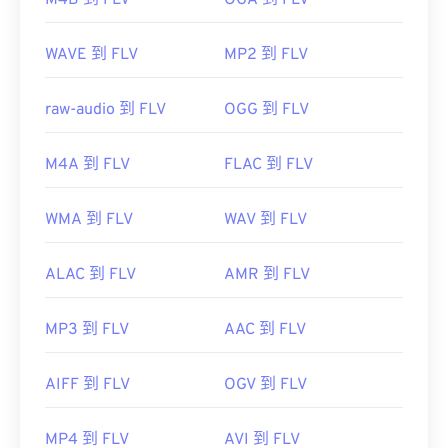
M4B 到 FLV
OGA 到 FLV
體播放器
、
Zoom Player
、
Eltima Elmedia播放器
，
以及
其他
。
WAVE 到 FLV
MP2 到 FLV
開發者：
Adobe
raw-audio 到 FLV
OGG 到 FLV
初始發布：
2003
實用連結：
M4A 到 FLV
FLAC 到 FLV
https://en.wikipedia.org/wiki/Flash_Video
WMA 到 FLV
WAV 到 FLV
ALAC 到 FLV
AMR 到 FLV
MP3 到 FLV
AAC 到 FLV
AIFF 到 FLV
OGV 到 FLV
MP4 到 FLV
AVI 到 FLV