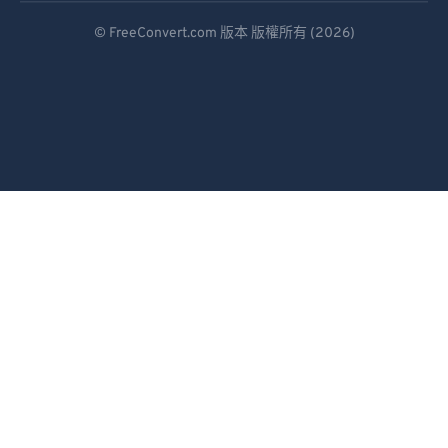
Deutsch
93
93
© FreeConvert.com 版本 版權所有 (2026)
Español
94
94
95
95
Français
96
96
Português
97
97
Italiano
98
98
Dutch
99
99
日本語
简体中文
繁體中文
한국어
Svenska