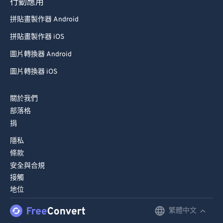
79
79
行動應用
80
80
拼貼畫製作器 Android
81
81
拼貼畫製作器 iOS
82
82
圖片轉換器 Android
83
83
圖片轉換器 iOS
84
84
關於我們
85
85
部落格
86
86
捐
87
87
隱私
88
88
條款
安全與合規
89
89
接觸
90
90
地位
91
91
繁體中文
English
92
92