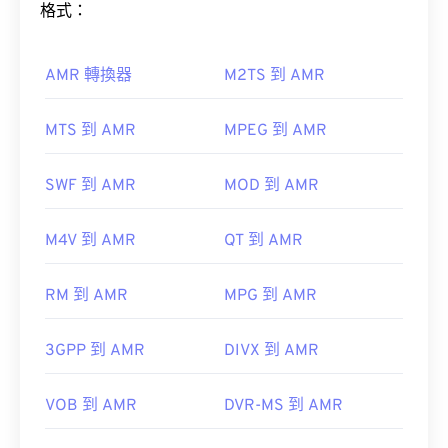
格式：
如何開啟 AMR 檔案？
AMR 轉換器
M2TS 到 AMR
由於 AMR 檔案經常用於手機，包括彩信，因此大多
MTS 到 AMR
MPEG 到 AMR
3G2 是一種靈活的文件格式，支援透過
定時文字
添
數
3G 行動裝置
都能開啟它們。
加字幕。它不支援互動式選單，但相容於提供此類支
SWF 到 AMR
MOD 到 AMR
援的免費第三方工具。
AutoGK
M4V 到 AMR
QT 到 AMR
開發商：
第三代合作夥伴計畫2 (3GPP2)
RM 到 AMR
MPG 到 AMR
初始發布：
1998
3GPP 到 AMR
DIVX 到 AMR
實用連結：
https://en.wikipedia.org/wiki/3rd_Generation_Partnersh
VOB 到 AMR
DVR-MS 到 AMR
開發者：
第三代合作夥伴計畫 (3GPP)
http://www.3gpp2.org/
初始版本：
1999