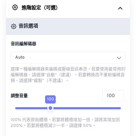
進階設定（可選）
來自 Google 雲端硬碟
音訊選項
來自 OneDrive
音訊編解碼器
來自網址
Auto
選擇一種編解碼器來編碼或壓縮音訊串流。若要使用最常用的
編解碼器，請選擇“自動”（建議）。若要轉換而不重新編碼音
頻，請選擇“複製”（不建議）。
調整音量
100
100% 代表原始體積。若要將體積增加一倍，請將其增加到
200%。若要將體積減少一半，請選擇 50%。