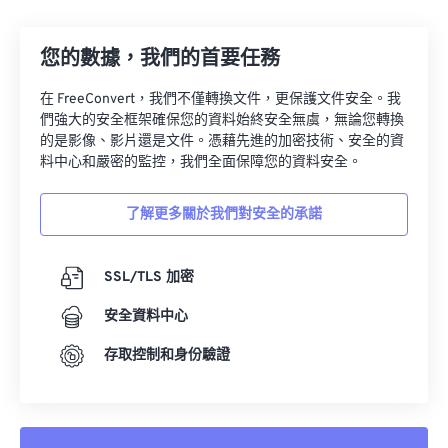
13
13
13
13
13
13
13
13
14
14
14
14
14
14
14
14
您的數據，我們的首要任務
15
15
15
15
15
15
15
15
在 FreeConvert，我們不僅轉換文件，更保護文件安全。我
16
16
16
16
16
16
16
16
們強大的安全框架確保您的資料始終安全無虞，無論您轉換
17
17
17
17
17
17
17
17
的是影像、影片還是文件。憑藉先進的加密技術、安全的資
料中心和嚴密的監控，我們全面保障您的資料安全。
18
18
18
18
18
18
18
18
19
19
19
19
19
19
19
19
了解更多關於我們對安全的承諾
20
20
20
20
20
20
20
20
21
21
21
21
21
21
21
21
SSL/TLS 加密
22
22
22
22
22
22
22
22
安全資料中心
23
23
23
23
23
23
23
23
存取控制和身份驗證
24
24
24
24
24
24
25
25
25
25
25
25
26
26
26
26
26
26