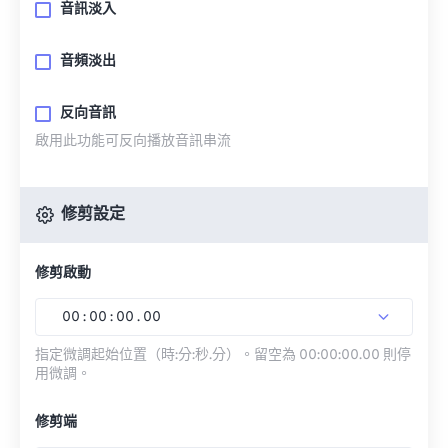
音訊淡入
音頻淡出
反向音訊
啟用此功能可反向播放音訊串流
修剪設定
修剪啟動
00
:
00
:
00
.
00
指定微調起始位置（時:分:秒.分）。留空為 00:00:00.00 則停
用微調。
修剪端