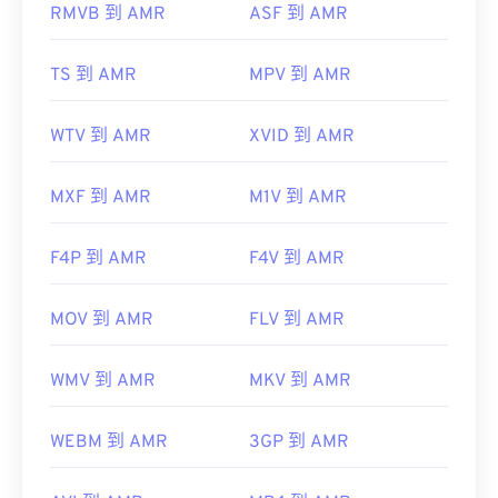
RMVB 到 AMR
ASF 到 AMR
實用連結：
https://en.wikipedia.org/wiki/Adaptive_Multi-
TS 到 AMR
MPV 到 AMR
Rate_audio_codec
WTV 到 AMR
XVID 到 AMR
https://www.etsi.org/
MXF 到 AMR
M1V 到 AMR
F4P 到 AMR
F4V 到 AMR
MOV 到 AMR
FLV 到 AMR
WMV 到 AMR
MKV 到 AMR
WEBM 到 AMR
3GP 到 AMR