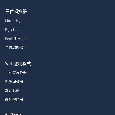
66
66
67
67
單位轉換器
68
68
Lbs 到 Kg
69
69
Kg 到 Lbs
70
70
Feet 到 Meters
71
71
單位轉換器
72
72
73
73
Web應用程式
74
74
拼貼畫製作器
75
75
影像調整器
76
76
裁切影像
77
77
顏色選擇器
78
78