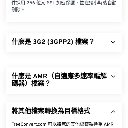
件採用 256 位元 SSL 加密保護，並在幾小時後自動
刪除。
什麼是 3G2 (3GPP2) 檔案？
3GPP2 (3G2) 是專為第三代 (3G) 碼分多址
(CDMA2000) 網路設計的多媒體容器格式。由於
CDMA 是一種行動通訊技術，3G2 格式允許 CDMA
什麼是 AMR（自適應多速率編解
網路上的行動電話透過高速無線連接來擷取、保存、
傳輸和播放媒體。
碼器）檔案？
自適應多速率 (AMR) 是一種壓縮音訊文件，常用於
語音編碼
。 AMR 語音編解碼器專注於窄頻訊號，因
如何開啟 3G2 檔案？
將其他檔案轉換為目標格式
此非常適合語音錄製和廣播。
開啟 3G2 檔案的最佳應用程式是 Apple 的
全球行動通訊系統 (GSM)
通用行動通訊系
FreeConvert.com 可以將您的其他檔案轉換為 AMR
QuickTime
。
統 (UMTS)