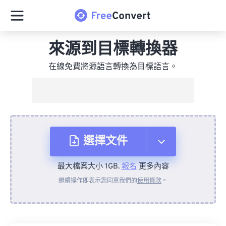
來源到目標轉換器
在線免費將源語言轉換為目標語言。
選擇文件
最大檔案大小 1GB.
報名
更多內容
來自裝置
繼續操作即表示您同意我們的
使用條款
。
來自 Dropbox