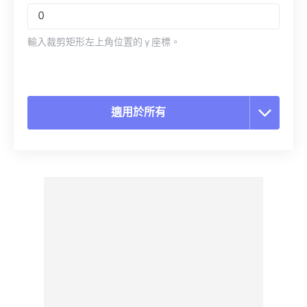
輸入裁剪矩形左上角位置的 y 座標。
適用於所有
重置所有選項
應用預設
另存為預設