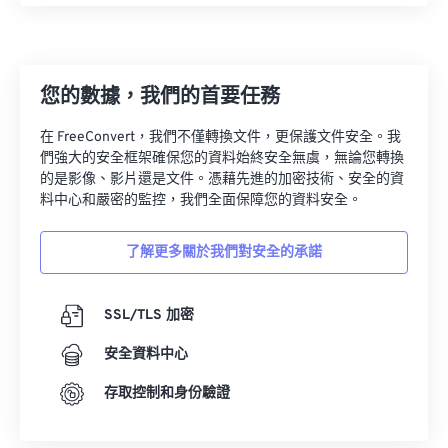
22
22
22
22
22
22
22
22
23
23
23
23
23
23
23
23
24
24
24
24
24
24
您的數據，我們的首要任務
25
25
25
25
25
25
在 FreeConvert，我們不僅轉換文件，更保護文件安全。我
26
26
26
26
26
26
們強大的安全框架確保您的資料始終安全無虞，無論您轉換
27
27
27
27
27
27
的是影像、影片還是文件。憑藉先進的加密技術、安全的資
料中心和嚴密的監控，我們全面保障您的資料安全。
28
28
28
28
28
28
29
29
29
29
29
29
了解更多關於我們對安全的承諾
30
30
30
30
30
30
31
31
31
31
31
31
SSL/TLS 加密
32
32
32
32
32
32
安全資料中心
33
33
33
33
33
33
存取控制和身份驗證
34
34
34
34
34
34