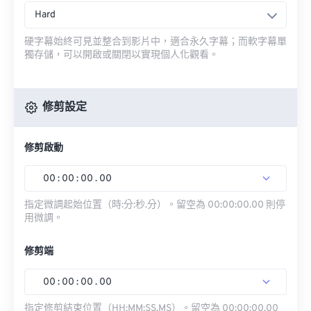
Hard
硬字幕始終可見並整合到影片中，適合永久字幕；而軟字幕單
獨存儲，可以開啟或關閉以實現個人化觀看。
修剪設定
修剪啟動
00
:
00
:
00
.
00
指定微調起始位置（時:分:秒.分）。留空為 00:00:00.00 則停
用微調。
修剪端
00
:
00
:
00
.
00
指定修剪結束位置（HH:MM:SS.MS）。留空為 00:00:00.00