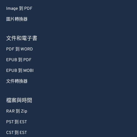
62
62
Image 到 PDF
63
63
圖片轉換器
64
64
文件和電子書
65
65
66
66
PDF 到 WORD
67
67
EPUB 到 PDF
68
68
EPUB 到 MOBI
69
69
文件轉換器
70
70
檔案與時間
71
71
72
72
RAR 到 Zip
73
73
PST 到 EST
74
74
CST 到 EST