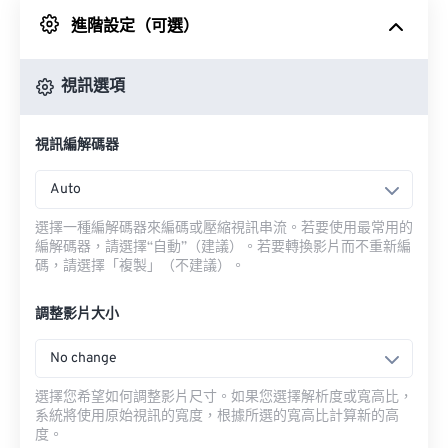
進階設定（可選）
來自 Google 雲端硬碟
視訊選項
來自 OneDrive
視訊編解碼器
來自網址
Auto
選擇一種編解碼器來編碼或壓縮視訊串流。若要使用最常用的
編解碼器，請選擇“自動”（建議）。若要轉換影片而不重新編
碼，請選擇「複製」（不建議）。
調整影片大小
No change
選擇您希望如何調整影片尺寸。如果您選擇解析度或寬高比，
系統將使用原始視訊的寬度，根據所選的寬高比計算新的高
度。