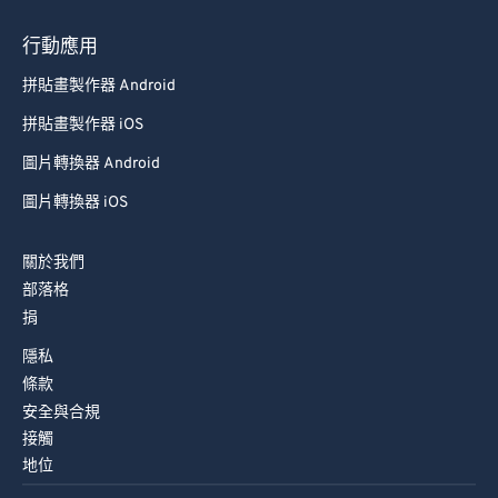
88
88
行動應用
89
89
拼貼畫製作器 Android
90
90
拼貼畫製作器 iOS
91
91
92
92
圖片轉換器 Android
93
93
圖片轉換器 iOS
94
94
關於我們
95
95
部落格
96
96
捐
97
97
隱私
條款
98
98
安全與合規
99
99
接觸
地位