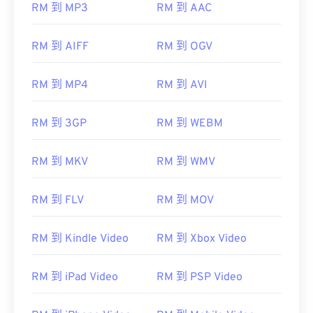
RM 到 MP3
RM 到 AAC
RM 到 AIFF
RM 到 OGV
00
00
00
00
00
00
00
00
RM 到 MP4
RM 到 AVI
00
00
00
00
00
00
00
00
RM 到 3GP
RM 到 WEBM
01
01
01
01
01
01
01
01
02
02
02
02
02
02
02
02
RM 到 MKV
RM 到 WMV
03
03
03
03
03
03
03
03
RM 到 FLV
RM 到 MOV
04
04
04
04
04
04
04
04
05
05
05
05
05
05
05
05
RM 到 Kindle Video
RM 到 Xbox Video
06
06
06
06
06
06
06
06
07
07
07
07
07
07
07
07
RM 到 iPad Video
RM 到 PSP Video
08
08
08
08
08
08
08
08