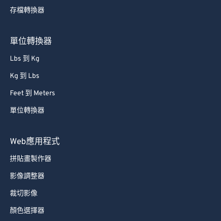
75
75
存檔轉換器
76
76
單位轉換器
77
77
78
78
Lbs 到 Kg
79
79
Kg 到 Lbs
80
80
Feet 到 Meters
81
81
單位轉換器
82
82
Web應用程式
83
83
拼貼畫製作器
84
84
85
85
影像調整器
86
86
裁切影像
87
87
顏色選擇器