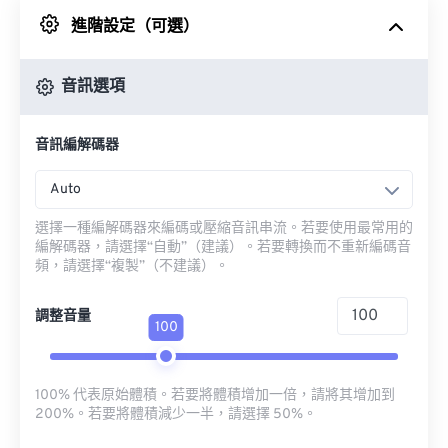
進階設定（可選）
來自 Google 雲端硬碟
音訊選項
來自 OneDrive
音訊編解碼器
來自網址
Auto
選擇一種編解碼器來編碼或壓縮音訊串流。若要使用最常用的
編解碼器，請選擇“自動”（建議）。若要轉換而不重新編碼音
頻，請選擇“複製”（不建議）。
調整音量
100
100% 代表原始體積。若要將體積增加一倍，請將其增加到
200%。若要將體積減少一半，請選擇 50%。