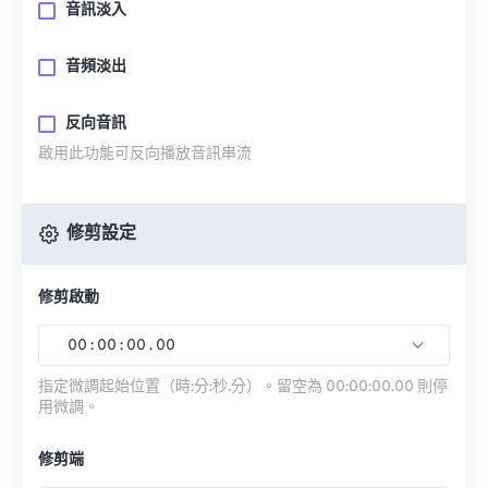
音訊淡入
音頻淡出
反向音訊
啟用此功能可反向播放音訊串流
修剪設定
修剪啟動
00
:
00
:
00
.
00
指定微調起始位置（時:分:秒.分）。留空為 00:00:00.00 則停
用微調。
修剪端