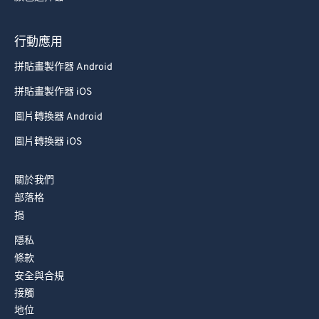
78
78
79
79
行動應用
80
80
拼貼畫製作器 Android
81
81
拼貼畫製作器 iOS
82
82
圖片轉換器 Android
83
83
圖片轉換器 iOS
84
84
85
85
關於我們
86
86
部落格
捐
87
87
隱私
88
88
條款
89
89
安全與合規
90
90
接觸
地位
91
91