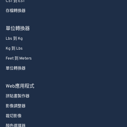
CST 到 EST
65
65
存檔轉換器
66
66
67
67
單位轉換器
68
68
Lbs 到 Kg
69
69
Kg 到 Lbs
70
70
Feet 到 Meters
71
71
單位轉換器
72
72
73
73
Web應用程式
74
74
拼貼畫製作器
75
75
影像調整器
76
76
裁切影像
77
77
顏色選擇器