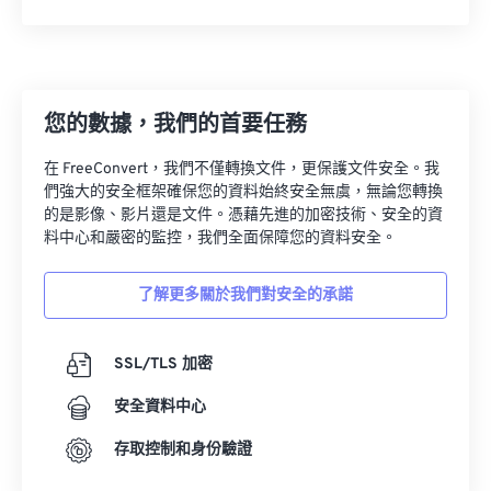
12
12
12
12
12
12
12
12
13
13
13
13
13
13
13
13
14
14
14
14
14
14
14
14
15
15
15
15
15
15
15
15
您的數據，我們的首要任務
16
16
16
16
16
16
16
16
在 FreeConvert，我們不僅轉換文件，更保護文件安全。我
17
17
17
17
17
17
17
17
們強大的安全框架確保您的資料始終安全無虞，無論您轉換
的是影像、影片還是文件。憑藉先進的加密技術、安全的資
18
18
18
18
18
18
18
18
料中心和嚴密的監控，我們全面保障您的資料安全。
19
19
19
19
19
19
19
19
了解更多關於我們對安全的承諾
20
20
20
20
20
20
20
20
21
21
21
21
21
21
21
21
SSL/TLS 加密
22
22
22
22
22
22
22
22
安全資料中心
23
23
23
23
23
23
23
23
24
24
24
24
24
24
存取控制和身份驗證
25
25
25
25
25
25