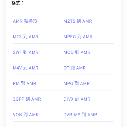
格式：
只需雙擊該文件即可開啟。無需第三方軟體。
Windows Player 中開
啟。在 Mac 系統中，它會在
QuickTime
如何開啟 AMR 檔案？
AMR 轉換器
M2TS 到 AMR
由於 AMR 檔案經常用於手機，包括彩信，因此大多
MTS 到 AMR
MPEG 到 AMR
在某些裝置上，尤其是行動裝置上，開啟這種檔案類
數
3G 行動裝置
都能開啟它們。
型可能會出現問題。 MP4 是一種包含各種資料的容
SWF 到 AMR
MOD 到 AMR
器，因此，當檔案無法開啟時，通常表示容器中的資
料（音訊或視訊編解碼器）與裝置的作業系統不相
容。
M4V 到 AMR
QT 到 AMR
VLC 媒體播放器
RM 到 AMR
MPG 到 AMR
開發者：
運動影像專家小組 (MPEG)
3GPP 到 AMR
DIVX 到 AMR
標準：
ISO/IEC 14496
初始發布：
VOB 到 AMR
1999
DVR-MS 到 AMR
開發者：
第三代合作夥伴計畫 (3GPP)
實用連結：
初始版本：
1999