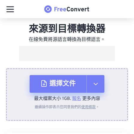
來源到目標轉換器
在線免費將源語言轉換為目標語言。
選擇文件
最大檔案大小 1GB.
報名
更多內容
來自裝置
繼續操作即表示您同意我們的
使用條款
。
來自 Dropbox