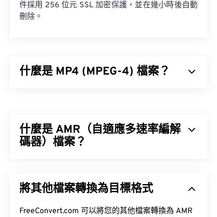
件採用 256 位元 SSL 加密保護，並在幾小時後自動
刪除。
什麼是 MP4 (MPEG-4) 檔案？
MPEG-4 (MP4) 是一種容器視訊格式，可以儲存多媒
體數據，通常是音訊和視訊。它與各種設備和作業系
統相容，使用
編解碼器
來壓縮檔案大小，從而產生易
什麼是 AMR（自適應多速率編解
於管理和儲存的檔案。它也是一種流行的影片格式，
用於在網路上進行串流媒體播放，例如在 YouTube
碼器）檔案？
上。許多人認為 MP4 是當今最好的視訊格式之一。
自適應多速率 (AMR) 是一種壓縮音訊文件，常用於
語音編碼
。 AMR 語音編解碼器專注於窄頻訊號，因
將其他檔案轉換為目標格式
此非常適合語音錄製和廣播。
如何開啟 MP4 檔案？
全球行動通訊系統 (GSM)
通用行動通訊系
FreeConvert.com 可以將您的其他檔案轉換為 AMR
MP4 檔案會在作業系統的預設視訊播放器中開啟。
統 (UMTS)