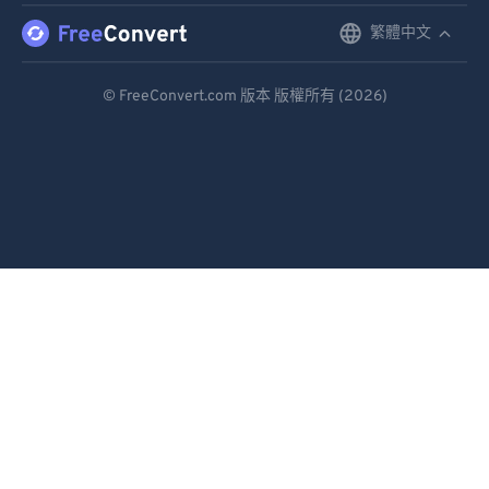
繁體中文
English
92
92
93
93
Deutsch
© FreeConvert.com 版本 版權所有 (2026)
94
94
Español
95
95
Français
96
96
Português
97
97
98
98
Italiano
99
99
Dutch
日本語
简体中文
繁體中文
한국어