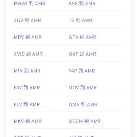
RMVB 到 AMR
ASF 到 AMR
https://en.wikipedia.org/wiki/MPEG-4
實用連結：
https://mpeg.chiariglione.org/standards/mpeg-
https://en.wikipedia.org/wiki/Adaptive_Multi-
3G2 到 AMR
TS 到 AMR
4.html
Rate_audio_codec
MPV 到 AMR
WTV 到 AMR
https://www.etsi.org/
XVID 到 AMR
MXF 到 AMR
M1V 到 AMR
F4P 到 AMR
F4V 到 AMR
MOV 到 AMR
FLV 到 AMR
WMV 到 AMR
MKV 到 AMR
WEBM 到 AMR