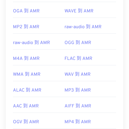
https://www.lifewire.com/aiff-aif-aifc-files-
初始版本：
1999
2619569
OGA 到 AMR
WAVE 到 AMR
實用連結：
https://en.wikipedia.org/wiki/Adaptive_Multi-
MP2 到 AMR
raw-audio 到 AMR
Rate_audio_codec
raw-audio 到 AMR
OGG 到 AMR
https://www.etsi.org/
M4A 到 AMR
FLAC 到 AMR
WMA 到 AMR
WAV 到 AMR
ALAC 到 AMR
MP3 到 AMR
AAC 到 AMR
AIFF 到 AMR
OGV 到 AMR
MP4 到 AMR