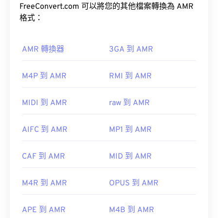
全球行動通訊系統 (GSM)
通用行動通訊系
FreeConvert.com 可以將您的其他檔案轉換為 AMR
預設情況下，AIFF 檔案會在
Windows Media Player
統 (UMTS)
格式：
或
iTunes
中開啟，具體取決於作業系統。
如何開啟 AMR 檔案？
AMR 轉換器
3GA 到 AMR
由於 AMR 檔案經常用於手機，包括彩信，因此大多
M4P 到 AMR
RMI 到 AMR
請注意，如果您使用的是 Android 或非 Apple 設
數
3G 行動裝置
都能開啟它們。
備，則需要將 AIFF 檔案轉換為 MP3 檔案才能開
MIDI 到 AMR
raw 到 AMR
啟。
AIFC 到 AMR
MP1 到 AMR
開發者：
蘋果
CAF 到 AMR
MID 到 AMR
首次發布：
1988
M4R 到 AMR
OPUS 到 AMR
實用連結：
https://en.wikipedia.org/wiki/Audio_Interchange_File_F
APE 到 AMR
M4B 到 AMR
開發者：
第三代合作夥伴計畫 (3GPP)