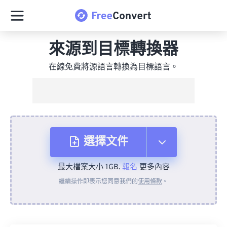
來源到目標轉換器
在線免費將源語言轉換為目標語言。
選擇文件
最大檔案大小 1GB.
報名
更多內容
來自裝置
繼續操作即表示您同意我們的
使用條款
。
來自 Dropbox