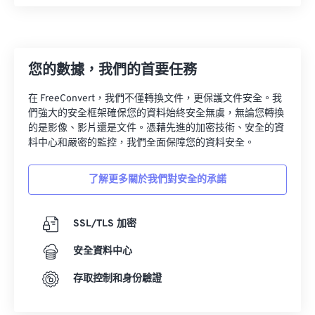
08
08
08
08
08
08
08
08
09
09
09
09
09
09
09
09
10
10
10
10
10
10
10
10
您的數據，我們的首要任務
11
11
11
11
11
11
11
11
在 FreeConvert，我們不僅轉換文件，更保護文件安全。我
12
12
12
12
12
12
12
12
們強大的安全框架確保您的資料始終安全無虞，無論您轉換
的是影像、影片還是文件。憑藉先進的加密技術、安全的資
13
13
13
13
13
13
13
13
料中心和嚴密的監控，我們全面保障您的資料安全。
14
14
14
14
14
14
14
14
15
15
15
15
15
15
15
15
了解更多關於我們對安全的承諾
16
16
16
16
16
16
16
16
SSL/TLS 加密
17
17
17
17
17
17
17
17
18
18
18
18
18
18
18
18
安全資料中心
19
19
19
19
19
19
19
19
存取控制和身份驗證
20
20
20
20
20
20
20
20