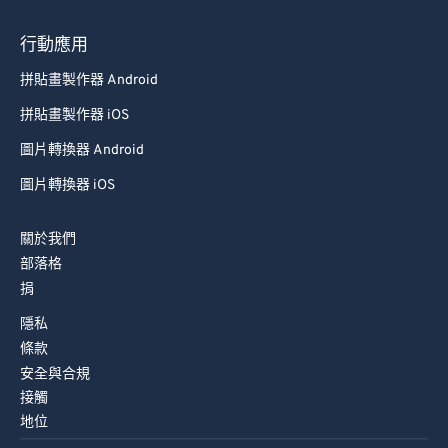
74
74
行動應用
75
75
拼貼畫製作器 Android
76
76
拼貼畫製作器 iOS
77
77
圖片轉換器 Android
78
78
圖片轉換器 iOS
79
79
80
80
關於我們
81
81
部落格
捐
82
82
隱私
83
83
條款
84
84
安全與合規
85
85
接觸
地位
86
86