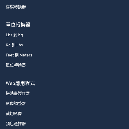
存檔轉換器
61
61
62
62
單位轉換器
63
63
Lbs 到 Kg
64
64
Kg 到 Lbs
65
65
Feet 到 Meters
66
66
單位轉換器
67
67
68
68
Web應用程式
69
69
拼貼畫製作器
70
70
影像調整器
71
71
裁切影像
72
72
顏色選擇器
73
73