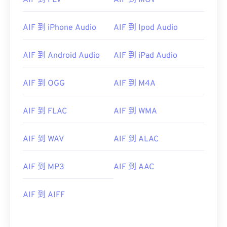
AIF 到 FLV
AIF 到 MOV
AIF 到 iPhone Audio
AIF 到 Ipod Audio
AIF 到 Android Audio
AIF 到 iPad Audio
00
00
00
00
00
00
00
00
AIF 到 OGG
AIF 到 M4A
00
00
00
00
00
00
00
00
AIF 到 FLAC
AIF 到 WMA
01
01
01
01
01
01
01
01
02
02
02
02
02
02
02
02
AIF 到 WAV
AIF 到 ALAC
03
03
03
03
03
03
03
03
04
04
04
04
04
04
04
04
AIF 到 MP3
AIF 到 AAC
05
05
05
05
05
05
05
05
AIF 到 AIFF
06
06
06
06
06
06
06
06
07
07
07
07
07
07
07
07