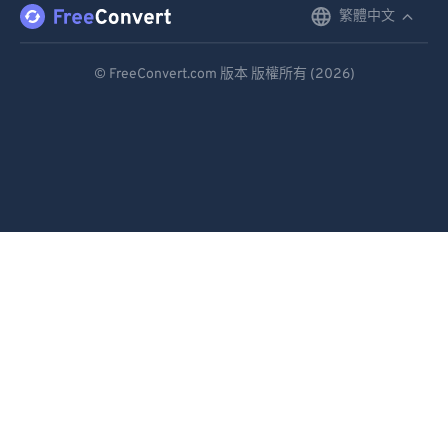
87
87
繁體中文
English
88
88
Deutsch
© FreeConvert.com 版本 版權所有 (2026)
89
89
Español
90
90
Français
91
91
Português
92
92
93
93
Italiano
94
94
Dutch
95
95
日本語
96
96
简体中文
97
97
繁體中文
98
98
99
99
한국어