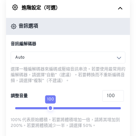
進階設定（可選）
來自 Google 雲端硬碟
音訊選項
來自 OneDrive
音訊編解碼器
來自網址
Auto
選擇一種編解碼器來編碼或壓縮音訊串流。若要使用最常用的
編解碼器，請選擇“自動”（建議）。若要轉換而不重新編碼音
頻，請選擇“複製”（不建議）。
調整音量
100
100% 代表原始體積。若要將體積增加一倍，請將其增加到
200%。若要將體積減少一半，請選擇 50%。