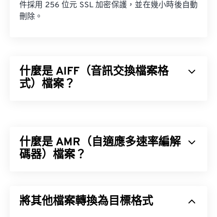
件採用 256 位元 SSL 加密保護，並在幾小時後自動
刪除。
什麼是 AIFF（音訊交換檔案格
式）檔案？
蘋果
開發了音訊交換檔案格式 (AIFF)，用於儲存高
品質的數位音訊（波形）資料。許多專業人士都在使
用它，尤其是蘋果平台的用戶。它是
無損
，這意味著
什麼是 AMR（自適應多速率編解
不會損失原始音訊的品質或數據，但也意味著 AIFF
檔案會佔用更多空間。 AIFF 可以定位
碼器）檔案？
循環點數據
和
音符，這對音樂家來說非常有用。
自適應多速率 (AMR) 是一種壓縮音訊文件，常用於
語音編碼
。 AMR 語音編解碼器專注於窄頻訊號，因
將其他檔案轉換為目標格式
此非常適合語音錄製和廣播。
如何開啟 AIFF 檔案？