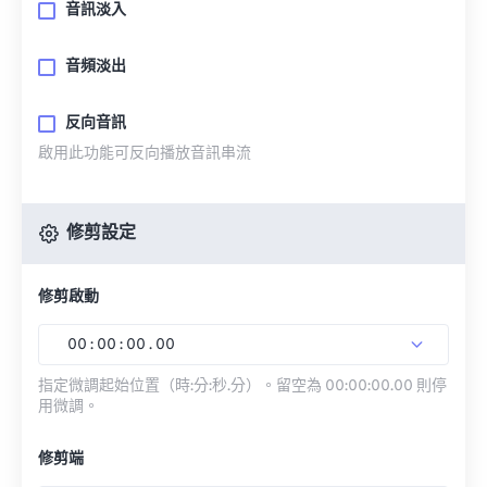
音訊淡入
音頻淡出
反向音訊
啟用此功能可反向播放音訊串流
修剪設定
修剪啟動
00
:
00
:
00
.
00
指定微調起始位置（時:分:秒.分）。留空為 00:00:00.00 則停
用微調。
修剪端