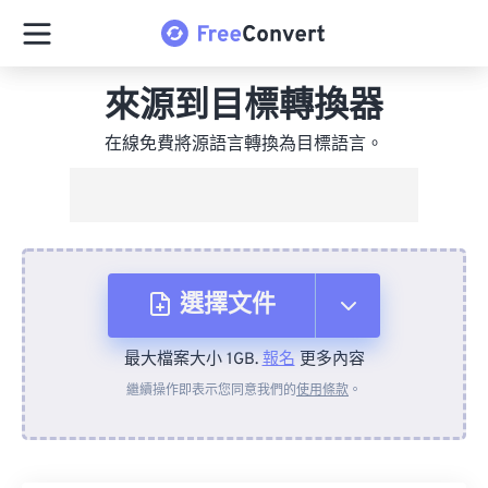
來源到目標轉換器
在線免費將源語言轉換為目標語言。
選擇文件
最大檔案大小 1GB.
報名
更多內容
來自裝置
繼續操作即表示您同意我們的
使用條款
。
來自 Dropbox