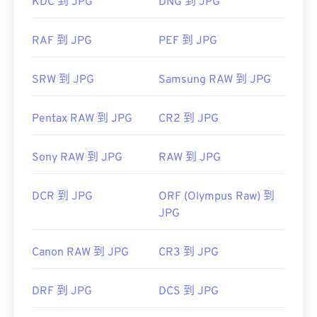
KDC 到 JPG
DNG 到 JPG
Mac OS 應用程式（例如 Apple Preview）中自動開
啟。
RAF 到 JPG
PEF 到 JPG
影像調整器
SRW 到 JPG
Samsung RAW 到 JPG
Pentax RAW 到 JPG
CR2 到 JPG
開發者：
聯合圖像專家群組
初始發佈日期：
1992 年 9 月 18 日
Sony RAW 到 JPG
RAW 到 JPG
相關 JPG 工具：
使用我們的
顏色選擇器
從映像中擷取顏色
DCR 到 JPG
ORF (Olympus Raw) 到
JPG
Canon RAW 到 JPG
CR3 到 JPG
DRF 到 JPG
DCS 到 JPG