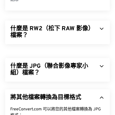
什麼是 RW2（松下 RAW 影像）
檔案？
Panasonic RAW 影像 (RW2) 是由
未經處理的影像
，
由
松下相機拍攝。
RW2 等 RAW 檔案（以及其他 RAW 格式）為攝影師
什麼是 JPG（聯合影像專家小
和影像編輯人員提供了對影像檔案處理的完全控制
組）檔案？
權，這是使用 RW2 的主要優勢和好處。
JPG（聯合影像專家小組）是一種通用檔案格式，它
如何開啟 RW2 檔案？
利用演算法來壓縮照片和影像。 JPG 格式之所以被
將其他檔案轉換為目標格式
廣泛使用，是因為它具有極高的壓縮率。因此，JPG
開啟 RW2 的預設程式是松下公司的
檔案體積相對較小，非常適合透過網路傳輸和在網站
PHOTOfunSTUDIO
。在 Microsoft Windows
上使用。
FreeConvert.com 可以將您的其他檔案轉換為 JPG
(Windows) 和 macOS 系統上，請使用 Adobe 產品，