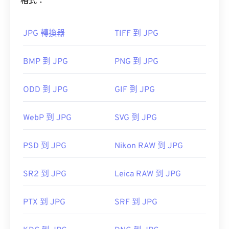
格式：
例如
Photoshop
、
Photo？ Lightroom
。在
工具，將檔案大小減少多達
Linux/Unix 系統上，請使用
darktable
，它是開源、
80%！
跨平台且免費的。
JPG 轉換器
TIFF 到 JPG
其他可嘗試的免費檢視器有
XnView MP
、
如果您需要更高的壓縮率，可以將
JPG 轉換為
RawTherapee
及
Irfanview
。付費檢視器是
BMP 到 JPG
PNG 到 JPG
WebP
，WebP 是一種更新、更易壓縮的檔案格式。
FastRawViewer
。
LUMIX RAW Codec
ODD 到 JPG
GIF 到 JPG
如何開啟 JPG 檔案檔案？
開發者：
松下
WebP 到 JPG
SVG 到 JPG
幾乎所有影像檢視器程式和應用程式都能辨識並開啟
初始發布日期：
2014 年 5 月
JPG 檔案。通常情況下，只需雙擊 JPG 文件，即可
PSD 到 JPG
Nikon RAW 到 JPG
在預設的圖像檢視器、圖像編輯器或網頁瀏覽器中開
啟。若要選擇特定應用程式開啟文件，請右鍵單擊並
SR2 到 JPG
Leica RAW 到 JPG
選擇“開啟方式”進行選擇。
PTX 到 JPG
SRF 到 JPG
JPG 檔案會在常用的網頁瀏覽器（例如 Chrome）、
Microsoft 應用程式（例如 Microsoft Photos）和