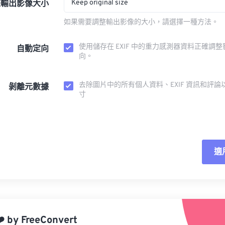
Keep original size
整輸出影像大小
如果需要調整輸出影像的大小，請選擇一種方法。
使用儲存在 EXIF 中的重力感測器資料正確調
自動定向
向。
去除圖片中的所有個人資料、EXIF 資訊和評論
剝離元數據
寸
適
重
應
️
by
FreeConvert