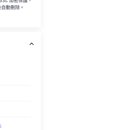
 SSL 加密保護，
後自動刪除。
S