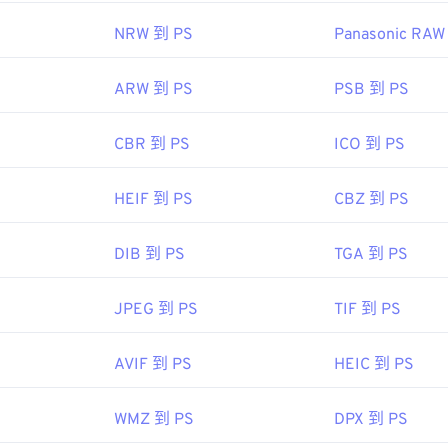
NRW 到 PS
Panasonic RAW
ARW 到 PS
PSB 到 PS
CBR 到 PS
ICO 到 PS
HEIF 到 PS
CBZ 到 PS
DIB 到 PS
TGA 到 PS
JPEG 到 PS
TIF 到 PS
AVIF 到 PS
HEIC 到 PS
WMZ 到 PS
DPX 到 PS