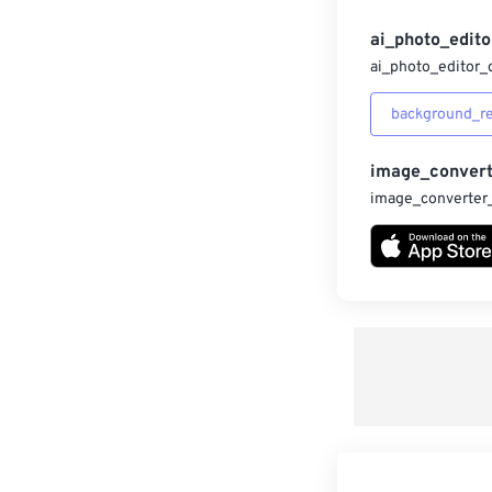
ai_photo_edito
ai_photo_editor_
background_r
image_convert
image_converter