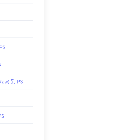
 PS
S
Raw) 到 PS
PS