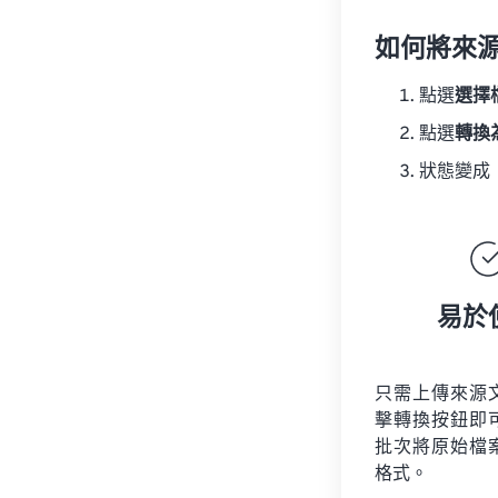
如何將來
點選
選擇
點選
轉換
狀態變成
易於
只需上傳來源
擊轉換按鈕即
批次將原始檔
格式。