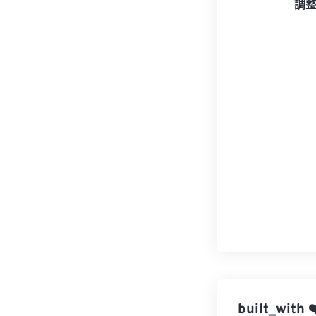
調
built_with
❤