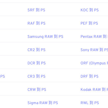
SRF 到 PS
KDC 到 PS
RAF 到 PS
PEF 到 PS
Samsung RAW 到 PS
Pentax RAW 到
CR2 到 PS
Sony RAW 到 P
DCR 到 PS
ORF (Olympus 
 PS
CR3 到 PS
DRF 到 PS
CRW 到 PS
Kodak RAW 到 
Sigma RAW 到 PS
RWL 到 PS