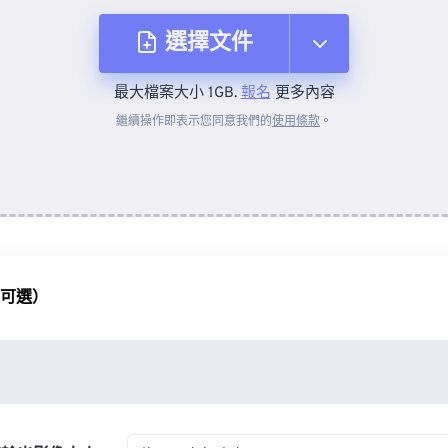
選擇文件
最大檔案大小 1GB.
報名
更多內容
來自裝置
繼續操作即表示您同意我們的
使用條款
。
來自 Dropbox
來自 Google 雲端硬碟
（可選）
來自 OneDrive
來自網址