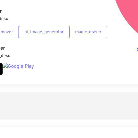
另
r
desc
emover
ai_image_generator
magic_eraser
er
_desc