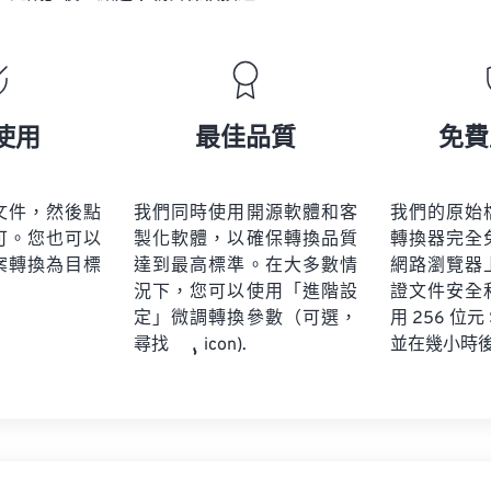
使用
最佳品質
免費
文件，然後點
我們同時使用開源軟體和客
我們的原始
可。您也可以
製化軟體，以確保轉換品質
轉換器完全
案轉換為目標
達到最高標準。在大多數情
網路瀏覽器
況下，您可以使用「進階設
證文件安全
定」微調轉換參數（可選，
用 256 位元
並在幾小時
尋找
icon).