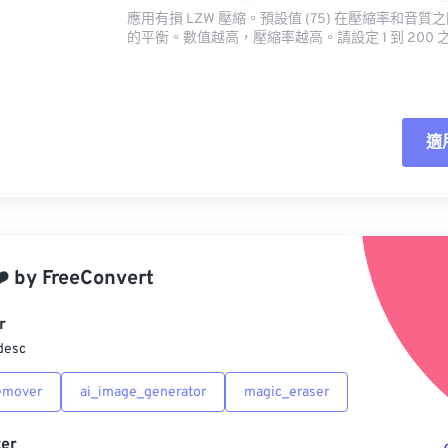
應用有損 LZW 壓縮。預設值 (75) 在壓縮率和音
的平衡。數值越高，壓縮率越高。請設定 1 到 200 
適
重
應
️
by
FreeConvert
另
r
desc
emover
ai_image_generator
magic_eraser
er