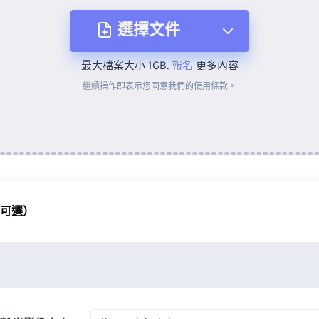
選擇文件
最大檔案大小 1GB.
報名
更多內容
來自裝置
繼續操作即表示您同意我們的
使用條款
。
來自 Dropbox
來自 Google 雲端硬碟
（可選）
來自 OneDrive
來自網址