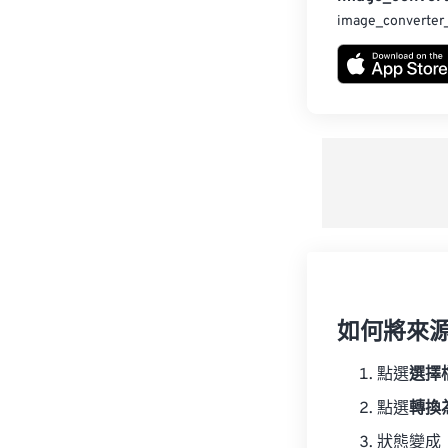
image_converter
如何將來
點選
選擇
點選
轉換
狀態變成