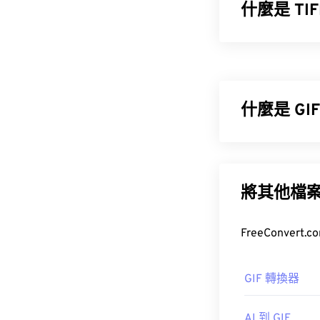
什麼是 T
標籤影像檔案格式
途是數位廣告
什麼是 G
如何開啟 T
圖形交換格式 (
(
BMP
) 不同，G
打開 TIFF 文
Preview
將其他檔
。
GIF 最常見
常在網路上迅
T
如何開啟 G
幾乎所有網頁瀏
GIF 轉換器
其他替代程序
以在蘋果行動裝置
href="https:/
sdid=KKQIN&m
AI 到 GIF