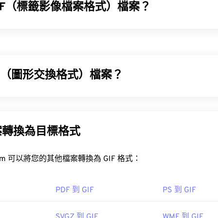
IFF（標籤影像檔案格式）檔案？
 (TIFF)，也稱為 TIF，是最常見的影像檔案格式之一。 TIFF
和桌面出版。
容器
IF（圖形交換格式）檔案？
IFF 檔案？
GIF) 是一種點陣圖檔案格式，它是基於像素 (
像素
)，並使用 RG
IF 使用無損壓縮 (
無損音頻)，並且支援無音訊動畫。
件最常用的程序是 Windows 系統的
Photo Viewer
和 macOS 系統
案轉換為目標格式
的用途是以動畫形式出現在廣告、社群媒體上的情緒回覆和表情符
速傳播。
XnView MP
IFF 轉 JPG
FreeConvert.com 可以將您的其他檔案轉換為 GIF 格式：
IF 檔案？
覽器都支援 GIF，這使其比其他圖像格式（例如 PNG）更具優勢。
PDF 到 GIF
PS 到 GIF
包括
ColorStrokes
、GNU 影像處理程序 (
get="sf.
（包括 iPhone 和 iPad）上打開，這使得它比
Adobe Flash
更
/www.adobe.com/products/photoshop.html?
v=search&kw=photoshop&
SVGZ 到 GIF
WMF 到 GIF