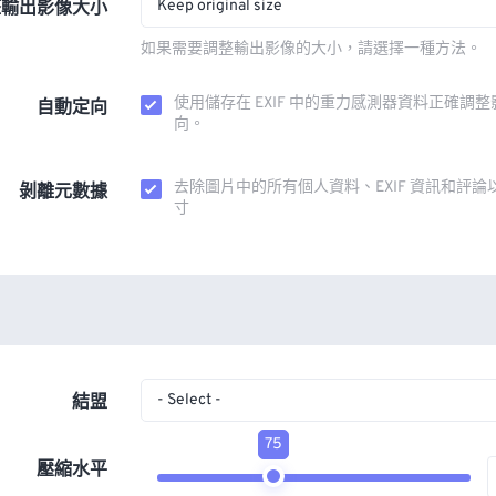
Keep original size
整輸出影像大小
如果需要調整輸出影像的大小，請選擇一種方法。
使用儲存在 EXIF 中的重力感測器資料正確調
自動定向
向。
去除圖片中的所有個人資料、EXIF 資訊和評論
剝離元數據
寸
- Select -
結盟
75
壓縮水平