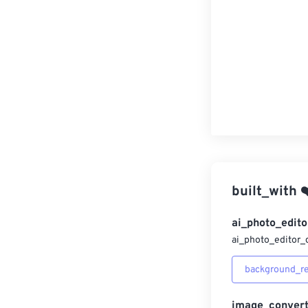
built_with
❤
ai_photo_edito
ai_photo_editor_
background_r
image_convert