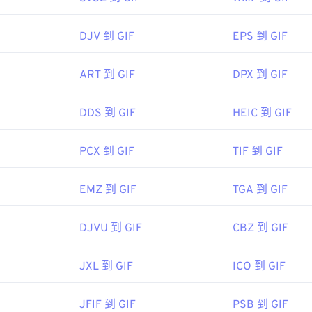
AL!3085!10!79027473338356!20541714965&ef_id=XQ7gggAA
以在所有影像檢視器應用程式、網頁瀏覽器和作業系統上輕鬆開啟。
k">Photoshop
，以及
ACDSee
也可用於開啟和處理 TIFF 檔案。 Cor
DJV 到 GIF
EPS 到 GIF
Adobe Photoshop
Microsoft Photos
Photoshop Elements
6
ART 到 GIF
DPX 到 GIF
0!79164910832028!79165044954577&ef_id=XQ7gggAAAIpSx
www.roxio.com/en/products/creator/pro/?
ing&utm_medium=cpc&utm_term=
DDS 到 GIF
HEIC 到 GIF
be.com/creativecloud/file-types/image/raster/tiff-file.html
tor%20nxt%20pro&utm_campaign=Roxio_Bing&msclkid=84b12
ep-ext.
">NXT Pro
PCX 到 GIF
TIF 到 GIF
EMZ 到 GIF
TGA 到 GIF
DJVU 到 GIF
CBZ 到 GIF
JXL 到 GIF
ICO 到 GIF
JFIF 到 GIF
PSB 到 GIF