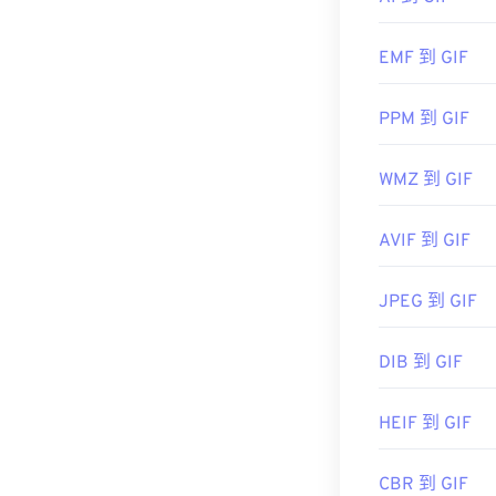
amp;s_kwcid=
GIF 幾乎可
target="_blan
EMF 到 GIF
為 Adobe公司
初始發布：
198
PPM 到 GIF
...AL!3085!1
實用連結：
href="https://
utm_source=b
WMZ 到 GIF
https://www.ado
roxio%20crea
https://www.fil
target="_blank
AVIF 到 GIF
JPEG 到 GIF
DIB 到 GIF
HEIF 到 GIF
CBR 到 GIF