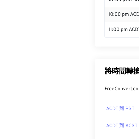
10:00 pm AC
11:00 pm ACD
將時間轉
FreeConve
ACDT 到 PST
ACDT 到 ACST