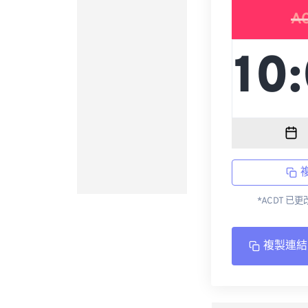
A
*ACDT 已
複製連結