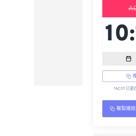
A
*ACDT 已
複製連結