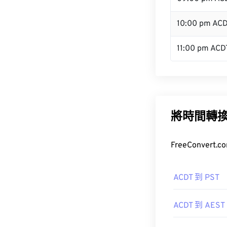
10:00 pm AC
11:00 pm ACD
將時間轉
FreeConve
ACDT 到 PST
ACDT 到 AEST