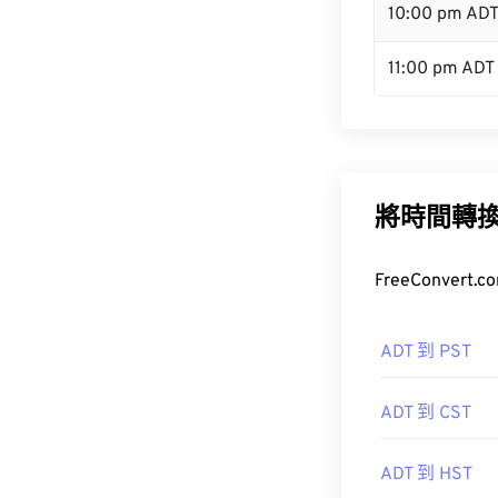
10:00 pm AD
11:00 pm ADT
將時間轉
FreeConve
ADT 到 PST
ADT 到 CST
ADT 到 HST