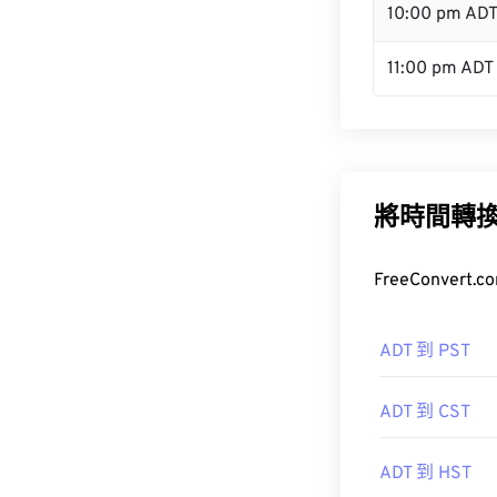
10:00 pm AD
11:00 pm ADT
將時間轉
FreeConve
ADT 到 PST
ADT 到 CST
ADT 到 HST