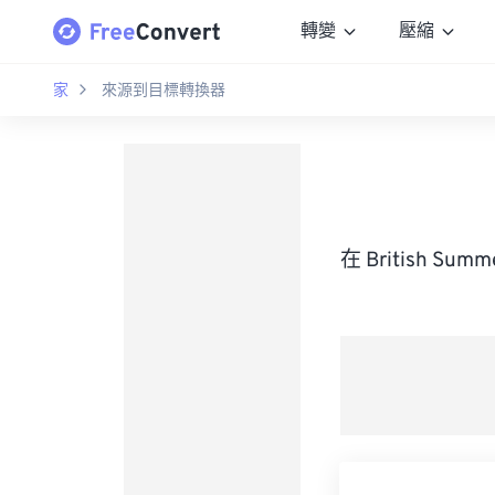
轉變
壓縮
家
來源到目標轉換器
在 British S