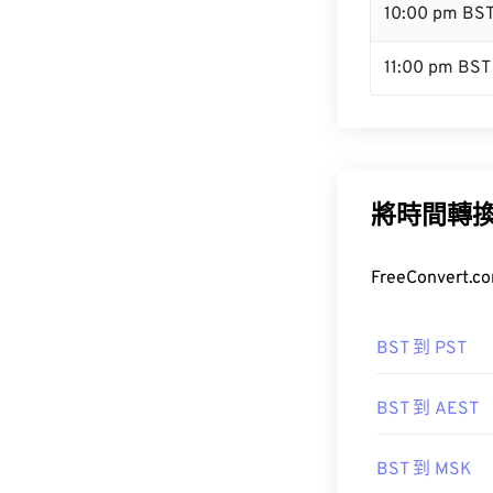
10:00 pm BS
11:00 pm BST
將時間轉
FreeConve
BST 到 PST
BST 到 AEST
BST 到 MSK