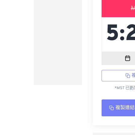
M
*MST 已
複製連結