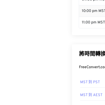
10:00 pm MS
11:00 pm MST
將時間轉
FreeConve
MST 到 PST
MST 到 AEST