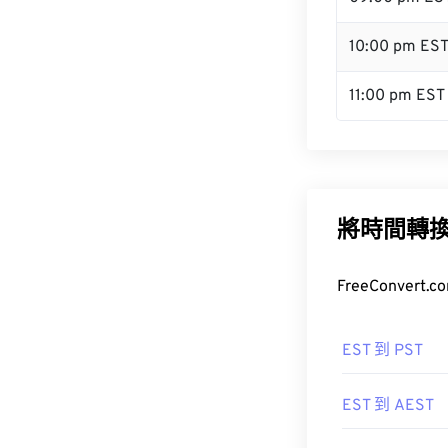
10:00 pm ES
11:00 pm EST
將時間轉
FreeConve
EST 到 PST
EST 到 AEST