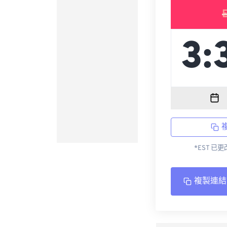
*EST 已
複製連結