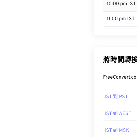
10:00 pm IST
11:00 pm IST
將時間轉
FreeConve
IST 到 PST
IST 到 AEST
IST 到 MSK