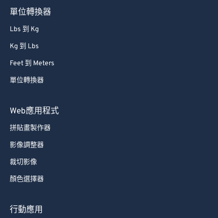
單位轉換器
Lbs 到 Kg
Kg 到 Lbs
Feet 到 Meters
單位轉換器
Web應用程式
拼貼畫製作器
影像調整器
裁切影像
顏色選擇器
行動應用