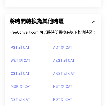
將時間轉換為其他時區
FreeConvert.com 可以將時間轉換為以下其他時區：
PST 到 CAT
ADT 到 CAT
WET 到 CAT
AEST 到 CAT
CST 到 CAT
AKST 到 CAT
MSK 到 CAT
HST 到 CAT
NST 到 CAT
PDT 到 CAT