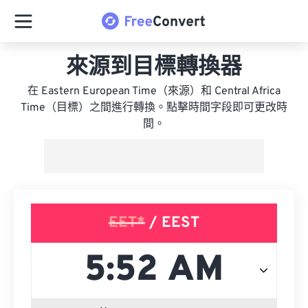
來源到目標轉換器
在 Eastern European Time（來源）和 Central Africa
Time（目標）之間進行轉換。點擊時間字段即可更改時
間。
EET*
/ EEST