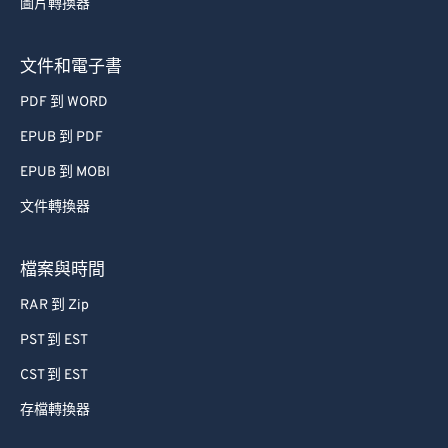
圖片轉換器
文件和電子書
PDF 到 WORD
EPUB 到 PDF
EPUB 到 MOBI
文件轉換器
檔案與時間
RAR 到 Zip
PST 到 EST
CST 到 EST
存檔轉換器