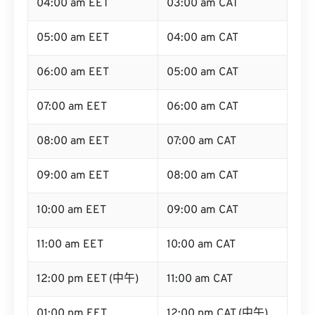
04:00 am EET
03:00 am CAT
05:00 am EET
04:00 am CAT
06:00 am EET
05:00 am CAT
07:00 am EET
06:00 am CAT
08:00 am EET
07:00 am CAT
09:00 am EET
08:00 am CAT
10:00 am EET
09:00 am CAT
11:00 am EET
10:00 am CAT
12:00 pm EET (中午)
11:00 am CAT
01:00 pm EET
12:00 pm CAT (中午)