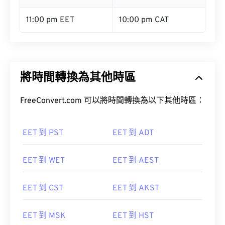
11:00 pm EET
10:00 pm CAT
將時間轉換為其他時區
FreeConvert.com 可以將時間轉換為以下其他時區：
EET 到 PST
EET 到 ADT
EET 到 WET
EET 到 AEST
EET 到 CST
EET 到 AKST
EET 到 MSK
EET 到 HST