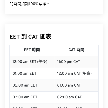
的時間資訊100%準確。
EET 到 CAT 圖表
EET 時間
CAT 時間
12:00 am EET (午夜)
11:00 pm CAT
01:00 am EET
12:00 am CAT (午夜)
02:00 am EET
01:00 am CAT
03:00 am EET
02:00 am CAT