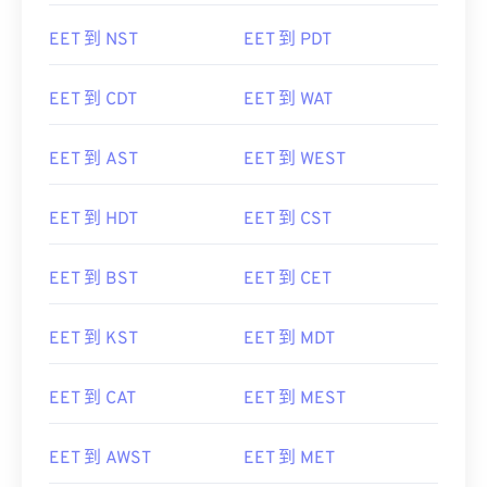
EET 到 NST
EET 到 PDT
EET 到 CDT
EET 到 WAT
EET 到 AST
EET 到 WEST
EET 到 HDT
EET 到 CST
EET 到 BST
EET 到 CET
EET 到 KST
EET 到 MDT
EET 到 CAT
EET 到 MEST
EET 到 AWST
EET 到 MET