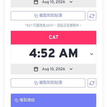
複製到剪貼簿
*EET 已更改為 EEST，目前正在使用中。
CAT
複製到剪貼簿
複製連結