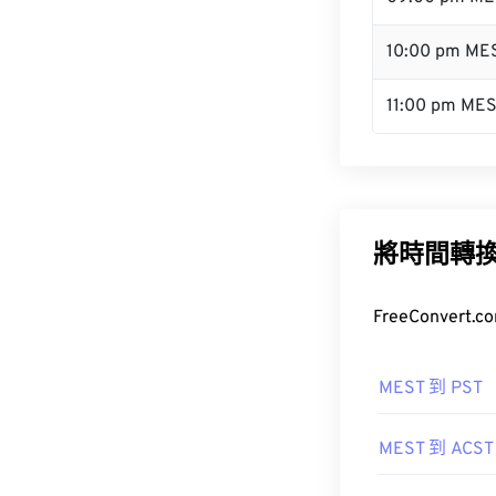
10:00 pm ME
11:00 pm ME
將時間轉
FreeConve
MEST 到 PST
MEST 到 ACST