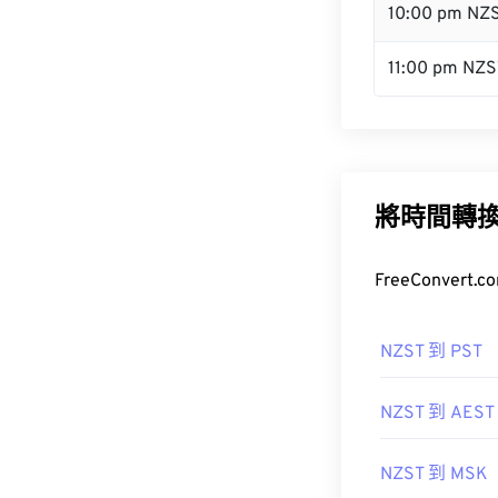
10:00 pm NZ
11:00 pm NZS
將時間轉
FreeConve
NZST 到 PST
NZST 到 AEST
NZST 到 MSK