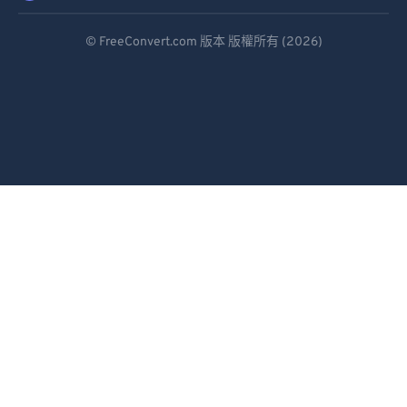
Deutsch
© FreeConvert.com 版本 版權所有 (2026)
Español
Français
Português
Italiano
Dutch
日本語
简体中文
繁體中文
한국어
Svenska