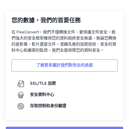
27
27
27
27
27
27
28
28
28
28
28
28
您的數據，我們的首要任務
29
29
29
29
29
29
30
30
30
30
30
30
在 FreeConvert，我們不僅轉換文件，更保護文件安全。我
們強大的安全框架確保您的資料始終安全無虞，無論您轉換
31
31
31
31
31
31
的是影像、影片還是文件。憑藉先進的加密技術、安全的資
32
32
32
32
32
32
料中心和嚴密的監控，我們全面保障您的資料安全。
33
33
33
33
33
33
了解更多關於我們對安全的承諾
34
34
34
34
34
34
35
35
35
35
35
35
SSL/TLS 加密
36
36
36
36
36
36
安全資料中心
37
37
37
37
37
37
存取控制和身份驗證
38
38
38
38
38
38
39
39
39
39
39
39
40
40
40
40
40
40