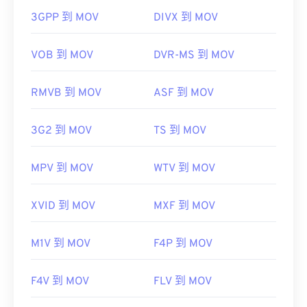
https://en.wikipedia.org/wiki/WAV
種文件類型彼此無關，一種已過時，另一種與線上遊
3GPP 到 MOV
DIVX 到 MOV
https://www.techopedia.com/definition/12636/wavefor
戲相關。
audio-wav
VOB 到 MOV
DVR-MS 到 MOV
RMVB 到 MOV
ASF 到 MOV
開發者：
蘋果
3G2 到 MOV
TS 到 MOV
首次發布：
2001年
實用連結：
MPV 到 MOV
WTV 到 MOV
https://en.wikipedia.org/wiki/QuickTime_File_Format
https://developer.apple.com/library/archive/documen
XVID 到 MOV
MXF 到 MOV
CH203-BBCGDDDF
M1V 到 MOV
F4P 到 MOV
F4V 到 MOV
FLV 到 MOV