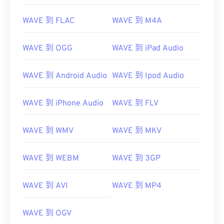
01
01
01
01
01
01
01
01
WAVE 到 FLAC
WAVE 到 M4A
02
02
02
02
02
02
02
02
03
03
03
03
03
03
03
03
WAVE 到 OGG
WAVE 到 iPad Audio
04
04
04
04
04
04
04
04
05
05
05
05
05
05
05
05
WAVE 到 Android Audio
WAVE 到 Ipod Audio
06
06
06
06
06
06
06
06
WAVE 到 iPhone Audio
WAVE 到 FLV
07
07
07
07
07
07
07
07
08
08
08
08
08
08
08
08
WAVE 到 WMV
WAVE 到 MKV
09
09
09
09
09
09
09
09
WAVE 到 WEBM
WAVE 到 3GP
10
10
10
10
10
10
10
10
11
11
11
11
11
11
11
11
WAVE 到 AVI
WAVE 到 MP4
12
12
12
12
12
12
12
12
13
13
13
13
13
13
13
13
WAVE 到 OGV