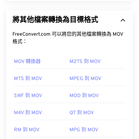
Apple QuickTime (MOV) 是一種容器格式，可保存各
種類型的多媒體文件，包括
3D
和
虛擬實境 (VR)
文
將其他檔案轉換為目標格式
件。它以方便用戶將多媒體檔案保存到設備上而聞
如何開啟 WAV 檔案？
名。
FreeConvert.com 可以將您的其他檔案轉換為 MOV
開啟 WAV 檔案的預設播放器是
Windows Media
格式：
Player
。
iTunes
VLC 媒體播放器
WAV
MOV 轉換器
M2TS 到 MOV
如何開啟 MOV 檔案？
UltraMixer
MTS 到 MOV
MPEG 到 MOV
預設情況下，MOV 檔案使用 QuickTime 開啟。
Elmedia Player
VLC
SWF 到 MOV
MOD 到 MOV
媒體播放器
開發人員：
Microsoft
，
IBIB
M4V 到 MOV
QT 到 MOV
初始發行年份：1991
請注意，還有兩種檔案類型也使用 MOV 副檔名。它
RM 到 MOV
MPG 到 MOV
實用連結：
們分別是 AutoCAD AutoFlix 和 ROSE Online。這兩