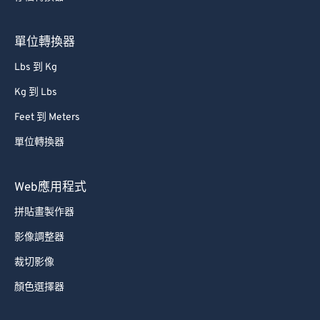
80
80
81
81
單位轉換器
82
82
Lbs 到 Kg
83
83
Kg 到 Lbs
84
84
Feet 到 Meters
85
85
單位轉換器
86
86
87
87
Web應用程式
88
88
拼貼畫製作器
89
89
影像調整器
90
90
裁切影像
91
91
顏色選擇器
92
92