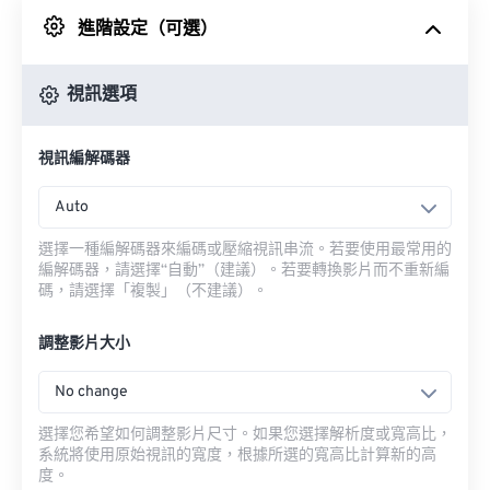
進階設定（可選）
來自 Google 雲端硬碟
視訊選項
來自 OneDrive
視訊編解碼器
來自網址
Auto
選擇一種編解碼器來編碼或壓縮視訊串流。若要使用最常用的
編解碼器，請選擇“自動”（建議）。若要轉換影片而不重新編
碼，請選擇「複製」（不建議）。
調整影片大小
No change
選擇您希望如何調整影片尺寸。如果您選擇解析度或寬高比，
系統將使用原始視訊的寬度，根據所選的寬高比計算新的高
度。