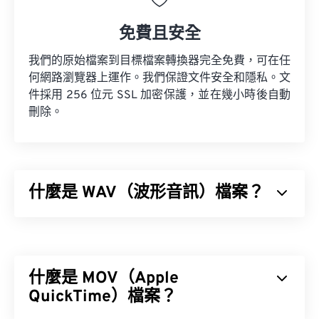
免費且安全
我們的原始檔案到目標檔案轉換器完全免費，可在任
何網路瀏覽器上運作。我們保證文件安全和隱私。文
件採用 256 位元 SSL 加密保護，並在幾小時後自動
刪除。
什麼是 WAV（波形音訊）檔案？
波形音訊 (WAV) 是最受歡迎的無損音訊檔案數位音
訊格式。 WAV 是 IBM 和 Windows 對
資源交換檔案
格式 (RIFF)
進行迭代的成果。 WAV 檔案比 M4A 和
什麼是 MOV（Apple
MP3 檔案大得多，因此不太適合在便攜式播放器等
消費級裝置上使用。
QuickTime）檔案？
M4A
MP3