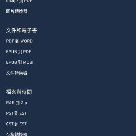
Image 到 PDF
67
67
圖片轉換器
68
68
69
69
文件和電子書
70
70
PDF 到 WORD
71
71
EPUB 到 PDF
72
72
EPUB 到 MOBI
73
73
文件轉換器
74
74
75
75
檔案與時間
76
76
RAR 到 Zip
77
77
PST 到 EST
78
78
CST 到 EST
79
79
存檔轉換器