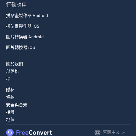
93
93
行動應用
94
94
拼貼畫製作器 Android
95
95
拼貼畫製作器 iOS
96
96
圖片轉換器 Android
97
97
圖片轉換器 iOS
98
98
99
99
關於我們
部落格
捐
隱私
條款
安全與合規
接觸
地位
繁體中文
English