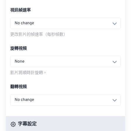
視訊幀速率
No change
更改影片的幀速率（每秒幀數）
旋轉視頻
None
影片將順時針旋轉。
翻轉視頻
No change
字幕設定