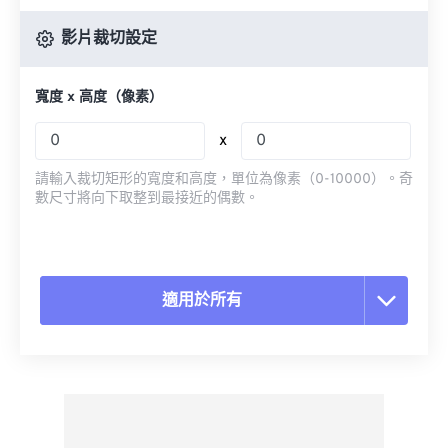
影片裁切設定
寬度 x 高度（像素）
x
請輸入裁切矩形的寬度和高度，單位為像素（0-10000）。奇
數尺寸將向下取整到最接近的偶數。
適用於所有
重置所有選項
應用預設
另存為預設