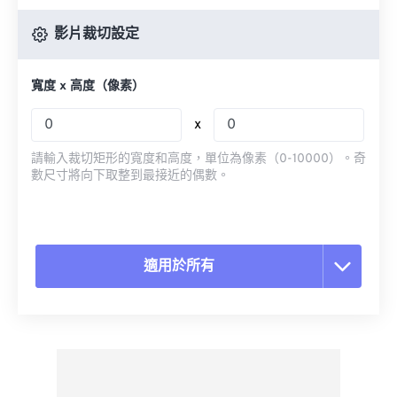
影片裁切設定
寬度 x 高度（像素）
x
請輸入裁切矩形的寬度和高度，單位為像素（0-10000）。奇
數尺寸將向下取整到最接近的偶數。
適用於所有
重置所有選項
應用預設
另存為預設