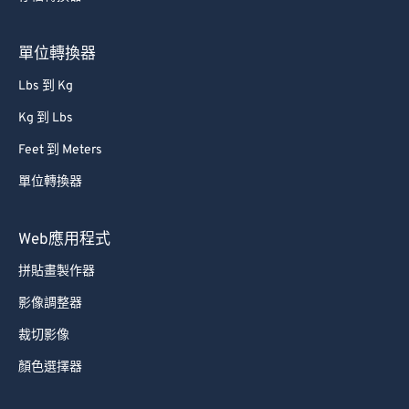
80
80
81
81
單位轉換器
82
82
Lbs 到 Kg
83
83
Kg 到 Lbs
84
84
Feet 到 Meters
85
85
單位轉換器
86
86
87
87
Web應用程式
88
88
拼貼畫製作器
89
89
影像調整器
90
90
裁切影像
91
91
顏色選擇器
92
92