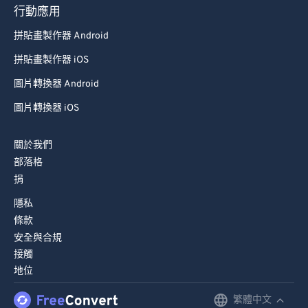
93
93
行動應用
94
94
拼貼畫製作器 Android
95
95
拼貼畫製作器 iOS
96
96
圖片轉換器 Android
97
97
圖片轉換器 iOS
98
98
99
99
關於我們
部落格
捐
隱私
條款
安全與合規
接觸
地位
繁體中文
English