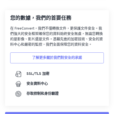
27
27
27
27
27
27
28
28
28
28
28
28
您的數據，我們的首要任務
29
29
29
29
29
29
30
30
30
30
30
30
在 FreeConvert，我們不僅轉換文件，更保護文件安全。我
們強大的安全框架確保您的資料始終安全無虞，無論您轉換
31
31
31
31
31
31
的是影像、影片還是文件。憑藉先進的加密技術、安全的資
32
32
32
32
32
32
料中心和嚴密的監控，我們全面保障您的資料安全。
33
33
33
33
33
33
了解更多關於我們對安全的承諾
34
34
34
34
34
34
35
35
35
35
35
35
SSL/TLS 加密
36
36
36
36
36
36
安全資料中心
37
37
37
37
37
37
存取控制和身份驗證
38
38
38
38
38
38
39
39
39
39
39
39
40
40
40
40
40
40