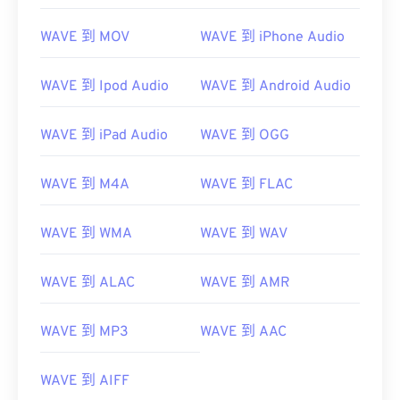
01
01
01
01
01
01
01
01
WAVE 到 MOV
WAVE 到 iPhone Audio
02
02
02
02
02
02
02
02
03
03
03
03
03
03
03
03
WAVE 到 Ipod Audio
WAVE 到 Android Audio
04
04
04
04
04
04
04
04
05
05
05
05
05
05
05
05
WAVE 到 iPad Audio
WAVE 到 OGG
06
06
06
06
06
06
06
06
WAVE 到 M4A
WAVE 到 FLAC
07
07
07
07
07
07
07
07
08
08
08
08
08
08
08
08
WAVE 到 WMA
WAVE 到 WAV
09
09
09
09
09
09
09
09
WAVE 到 ALAC
WAVE 到 AMR
10
10
10
10
10
10
10
10
11
11
11
11
11
11
11
11
WAVE 到 MP3
WAVE 到 AAC
12
12
12
12
12
12
12
12
13
13
13
13
13
13
13
13
WAVE 到 AIFF