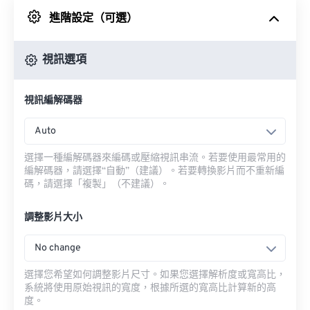
進階設定（可選）
來自 Google 雲端硬碟
視訊選項
來自 OneDrive
視訊編解碼器
來自網址
Auto
選擇一種編解碼器來編碼或壓縮視訊串流。若要使用最常用的
編解碼器，請選擇“自動”（建議）。若要轉換影片而不重新編
碼，請選擇「複製」（不建議）。
調整影片大小
No change
選擇您希望如何調整影片尺寸。如果您選擇解析度或寬高比，
系統將使用原始視訊的寬度，根據所選的寬高比計算新的高
度。