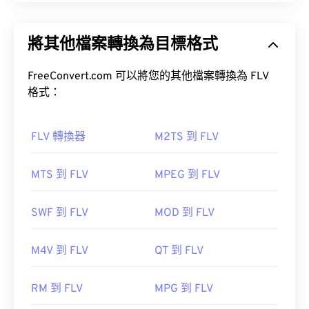
顧名思義，Flash Live Video (FLV) 是一種 Flash 影片
格式。它是一種流行的格式，主要用於透過網路傳輸
將其他檔案轉換為目標格式
高品質、同步良好的多媒體內容。它也是一種媒體容
如何開啟 WAV 檔案？
器，因此使用編解碼器來壓縮檔案大小。
FreeConvert.com 可以將您的其他檔案轉換為 FLV
ISO/IEC 14496-12:2008
開啟 WAV 檔案的預設播放器是
Windows Media
格式：
Player
。
iTunes
VLC 媒體播放器
WAV
FLV 轉換器
M2TS 到 FLV
UltraMixer
如何開啟 FLV 檔案？
MTS 到 FLV
MPEG 到 FLV
Elmedia Player
預設情況下，FLV 檔案會在
Adobe
產品中打開，例
SWF 到 FLV
MOD 到 FLV
如
Animate Creative Cloud
(Animation-
software.html" target="_blank">Animate Creative
開發人員：
Microsoft
，
IBIB
M4V 到 FLV
QT 到 FLV
Cloud (AniMmate CC-a
初始發行年份：1991
href="https.com/9.com/html/html/html/Pet.comS.com
target="_blank">Flash。在 Adobe Flash 7 及更高版
RM 到 FLV
MPG 到 FLV
實用連結：
本中開啟效果最佳。