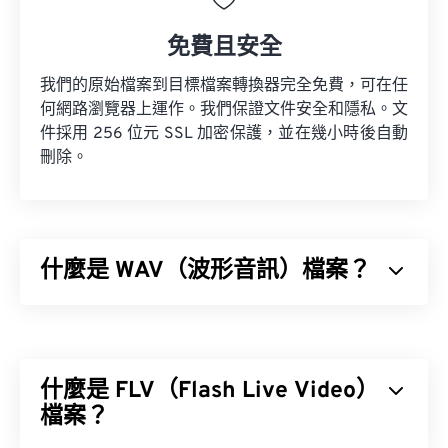
免費且安全
我們的原始檔案到目標檔案轉換器完全免費，可在任
何網路瀏覽器上運作。我們保證文件安全和隱私。文
件採用 256 位元 SSL 加密保護，並在幾小時後自動
刪除。
什麼是 WAV（波形音訊）檔案？
波形音訊 (WAV) 是最受歡迎的無損音訊檔案數位音
訊格式。 WAV 是 IBM 和 Windows 對
資源交換檔案
格式 (RIFF)
進行迭代的成果。 WAV 檔案比 M4A 和
什麼是 FLV（Flash Live Video）
MP3 檔案大得多，因此不太適合在便攜式播放器等
消費級裝置上使用。
檔案？
M4A
MP3