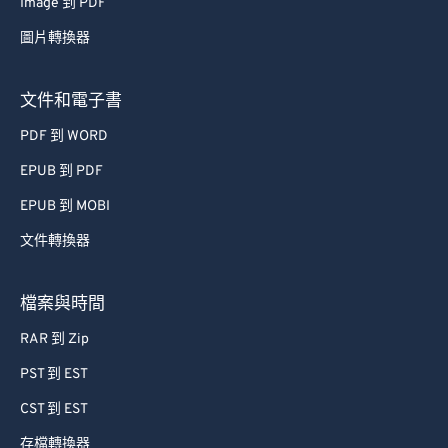
Image 到 PDF
67
67
圖片轉換器
68
68
69
69
文件和電子書
70
70
PDF 到 WORD
71
71
EPUB 到 PDF
72
72
EPUB 到 MOBI
73
73
文件轉換器
74
74
75
75
檔案與時間
76
76
RAR 到 Zip
77
77
PST 到 EST
78
78
CST 到 EST
79
79
存檔轉換器