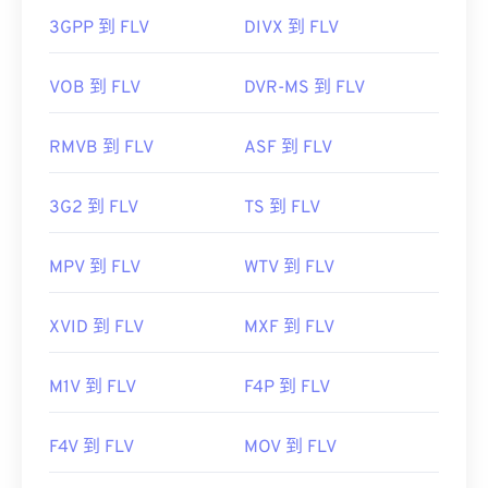
https://en.wikipedia.org/wiki/WAV
3GPP 到 FLV
DIVX 到 FLV
https://www.techopedia.com/definition/12636/wavefor
audio-wav
VOB 到 FLV
DVR-MS 到 FLV
由於 FLV 基於開放標準，因此可以在許多非 Adobe
產品中開啟。其他可以開啟 FLV 的程式包括
VLC 媒
RMVB 到 FLV
ASF 到 FLV
體播放器
、
Zoom Player
、
Eltima Elmedia播放器
，
以及
其他
。
3G2 到 FLV
TS 到 FLV
開發者：
Adobe
MPV 到 FLV
WTV 到 FLV
初始發布：
2003
實用連結：
XVID 到 FLV
MXF 到 FLV
https://en.wikipedia.org/wiki/Flash_Video
M1V 到 FLV
F4P 到 FLV
F4V 到 FLV
MOV 到 FLV