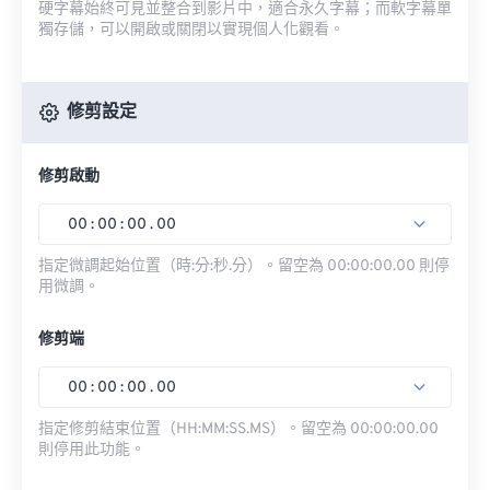
硬字幕始終可見並整合到影片中，適合永久字幕；而軟字幕單
獨存儲，可以開啟或關閉以實現個人化觀看。
修剪設定
修剪啟動
00
:
00
:
00
.
00
指定微調起始位置（時:分:秒.分）。留空為 00:00:00.00 則停
用微調。
修剪端
00
:
00
:
00
.
00
指定修剪結束位置（HH:MM:SS.MS）。留空為 00:00:00.00
則停用此功能。