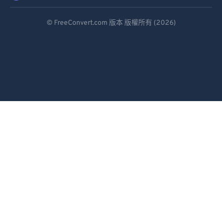
Deutsch
© FreeConvert.com 版本 版權所有 (2026)
Español
Français
Português
Italiano
Dutch
日本語
简体中文
繁體中文
한국어
Svenska