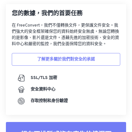
33
33
33
33
33
33
您的數據，我們的首要任務
34
34
34
34
34
34
在 FreeConvert，我們不僅轉換文件，更保護文件安全。我
35
35
35
35
35
35
們強大的安全框架確保您的資料始終安全無虞，無論您轉換
的是影像、影片還是文件。憑藉先進的加密技術、安全的資
36
36
36
36
36
36
料中心和嚴密的監控，我們全面保障您的資料安全。
37
37
37
37
37
37
38
38
38
38
38
38
了解更多關於我們對安全的承諾
39
39
39
39
39
39
SSL/TLS 加密
40
40
40
40
40
40
41
41
41
41
41
41
安全資料中心
42
42
42
42
42
42
存取控制和身份驗證
43
43
43
43
43
43
44
44
44
44
44
44
45
45
45
45
45
45