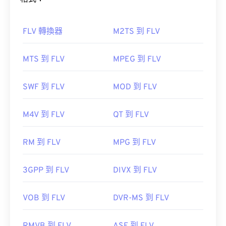
只需雙擊該文件即可開啟。無需第三方軟體。
Windows Player 中開
啟。在 Mac 系統中，它會在
QuickTime
FLV 轉換器
M2TS 到 FLV
如何開啟 FLV 檔案？
MTS 到 FLV
MPEG 到 FLV
在某些裝置上，尤其是行動裝置上，開啟這種檔案類
型可能會出現問題。 MP4 是一種包含各種資料的容
預設情況下，FLV 檔案會在
Adobe
產品中打開，例
SWF 到 FLV
MOD 到 FLV
器，因此，當檔案無法開啟時，通常表示容器中的資
如
Animate Creative Cloud
(Animation-
料（音訊或視訊編解碼器）與裝置的作業系統不相
software.html" target="_blank">Animate Creative
容。
M4V 到 FLV
QT 到 FLV
Cloud (AniMmate CC-a
href="https.com/9.com/html/html/html/Pet.comS.com
VLC 媒體播放器
target="_blank">Flash。在 Adobe Flash 7 及更高版
RM 到 FLV
MPG 到 FLV
本中開啟效果最佳。
開發者：
運動影像專家小組 (MPEG)
3GPP 到 FLV
DIVX 到 FLV
標準：
ISO/IEC 14496
初始發布：
VOB 到 FLV
1999
DVR-MS 到 FLV
由於 FLV 基於開放標準，因此可以在許多非 Adobe
實用連結：
產品中開啟。其他可以開啟 FLV 的程式包括
VLC 媒