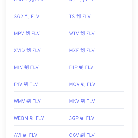
RMVB 到 FLV
ASF 到 FLV
體播放器
、
Zoom Player
、
Eltima Elmedia播放器
，
https://en.wikipedia.org/wiki/MPEG-4
以及
其他
。
https://mpeg.chiariglione.org/standards/mpeg-
3G2 到 FLV
TS 到 FLV
4.html
開發者：
Adobe
MPV 到 FLV
WTV 到 FLV
初始發布：
2003
實用連結：
XVID 到 FLV
MXF 到 FLV
https://en.wikipedia.org/wiki/Flash_Video
M1V 到 FLV
F4P 到 FLV
F4V 到 FLV
MOV 到 FLV
WMV 到 FLV
MKV 到 FLV
WEBM 到 FLV
3GP 到 FLV
AVI 到 FLV
OGV 到 FLV