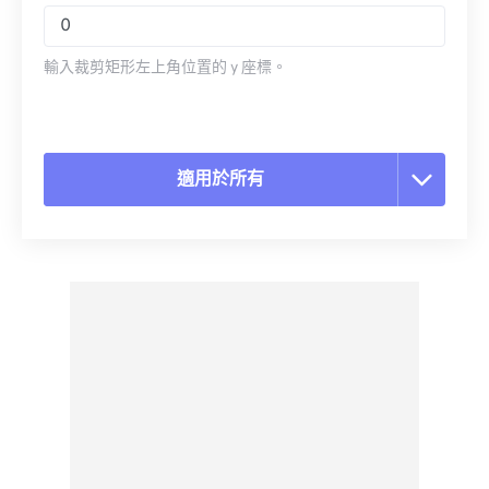
輸入裁剪矩形左上角位置的 y 座標。
適用於所有
重置所有選項
應用預設
另存為預設