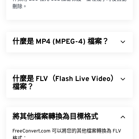
刪除。
什麼是 MP4 (MPEG-4) 檔案？
MPEG-4 (MP4) 是一種容器視訊格式，可以儲存多媒
體數據，通常是音訊和視訊。它與各種設備和作業系
統相容，使用
編解碼器
來壓縮檔案大小，從而產生易
什麼是 FLV（Flash Live Video）
於管理和儲存的檔案。它也是一種流行的影片格式，
用於在網路上進行串流媒體播放，例如在 YouTube
檔案？
上。許多人認為 MP4 是當今最好的視訊格式之一。
顧名思義，Flash Live Video (FLV) 是一種 Flash 影片
格式。它是一種流行的格式，主要用於透過網路傳輸
將其他檔案轉換為目標格式
高品質、同步良好的多媒體內容。它也是一種媒體容
如何開啟 MP4 檔案？
器，因此使用編解碼器來壓縮檔案大小。
FreeConvert.com 可以將您的其他檔案轉換為 FLV
MP4 檔案會在作業系統的預設視訊播放器中開啟。
ISO/IEC 14496-12:2008
格式：