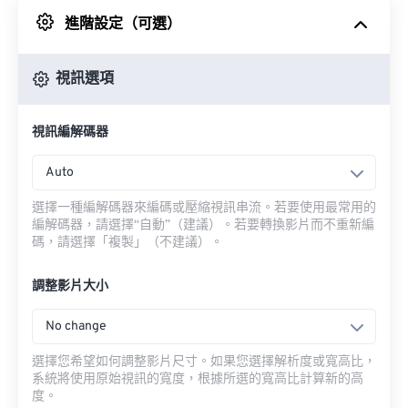
進階設定（可選）
來自 Google 雲端硬碟
視訊選項
來自 OneDrive
視訊編解碼器
來自網址
Auto
選擇一種編解碼器來編碼或壓縮視訊串流。若要使用最常用的
編解碼器，請選擇“自動”（建議）。若要轉換影片而不重新編
碼，請選擇「複製」（不建議）。
調整影片大小
No change
選擇您希望如何調整影片尺寸。如果您選擇解析度或寬高比，
系統將使用原始視訊的寬度，根據所選的寬高比計算新的高
度。