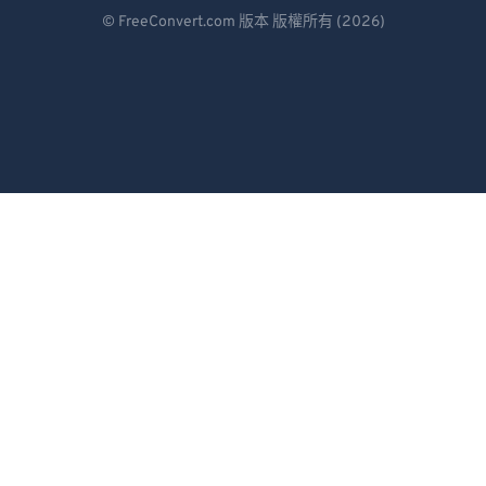
Deutsch
© FreeConvert.com 版本 版權所有 (2026)
Español
Français
Português
Italiano
Dutch
日本語
简体中文
繁體中文
한국어
Svenska