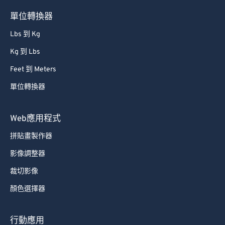
85
85
單位轉換器
86
86
Lbs 到 Kg
87
87
Kg 到 Lbs
88
88
Feet 到 Meters
89
89
單位轉換器
90
90
91
91
Web應用程式
92
92
拼貼畫製作器
93
93
影像調整器
94
94
裁切影像
95
95
顏色選擇器
96
96
97
97
行動應用
98
98