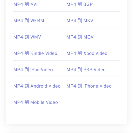
06
06
06
06
06
06
06
06
MP4 到 AVI
MP4 到 3GP
07
07
07
07
07
07
07
07
MP4 到 WEBM
MP4 到 MKV
08
08
08
08
08
08
08
08
09
09
09
09
09
09
09
09
MP4 到 WMV
MP4 到 MOV
10
10
10
10
10
10
10
10
11
11
11
11
11
11
11
11
MP4 到 Kindle Video
MP4 到 Xbox Video
12
12
12
12
12
12
12
12
MP4 到 iPad Video
MP4 到 PSP Video
13
13
13
13
13
13
13
13
14
14
14
14
14
14
14
14
MP4 到 Android Video
MP4 到 iPhone Video
15
15
15
15
15
15
15
15
MP4 到 Mobile Video
16
16
16
16
16
16
16
16
17
17
17
17
17
17
17
17
18
18
18
18
18
18
18
18