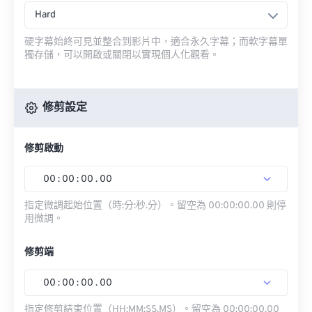
Hard
硬字幕始終可見並整合到影片中，適合永久字幕；而軟字幕單
獨存儲，可以開啟或關閉以實現個人化觀看。
修剪設定
修剪啟動
00
:
00
:
00
.
00
指定微調起始位置（時:分:秒.分）。留空為 00:00:00.00 則停
用微調。
修剪端
00
:
00
:
00
.
00
指定修剪結束位置（HH:MM:SS.MS）。留空為 00:00:00.00