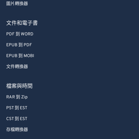
72
72
圖片轉換器
73
73
文件和電子書
74
74
PDF 到 WORD
75
75
EPUB 到 PDF
76
76
77
77
EPUB 到 MOBI
78
78
文件轉換器
79
79
檔案與時間
80
80
RAR 到 Zip
81
81
PST 到 EST
82
82
CST 到 EST
83
83
84
84
存檔轉換器