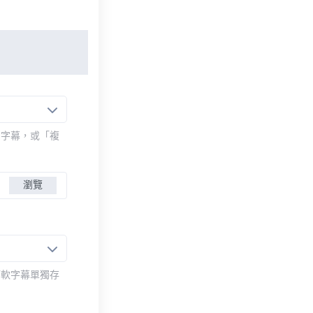
的字幕，或「複
瀏覽
而軟字幕單獨存