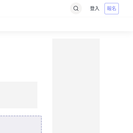
登入
報名