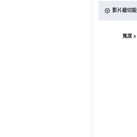
影片裁切設
寬度 