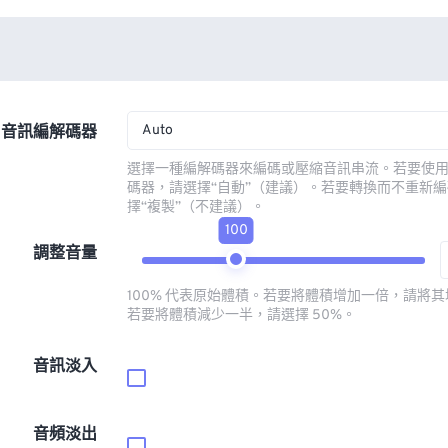
Auto
音訊編解碼器
選擇一種編解碼器來編碼或壓縮音訊串流。若要使
碼器，請選擇“自動”（建議）。若要轉換而不重新
擇“複製”（不建議）。
100
調整音量
100% 代表原始體積。若要將體積增加一倍，請將其增
若要將體積減少一半，請選擇 50%。
音訊淡入
音頻淡出