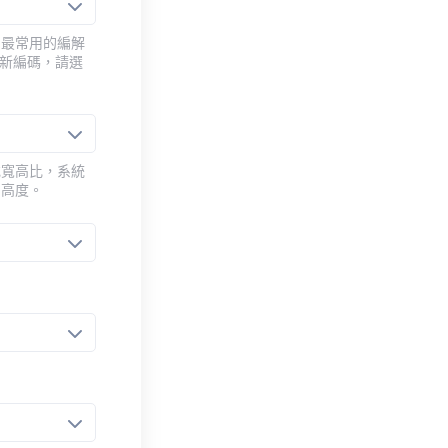
用最常用的編解
重新編碼，請選
或寬高比，系統
的高度。