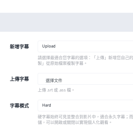
Upload
新增字幕
請選擇最適合您字幕的選項：「上傳」新增您自己
製」從原始檔案複製字幕。
上傳字幕
選擇文件
上傳 .srt 或 .ass 檔。
Hard
字幕模式
硬字幕始終可見並整合到影片中，適合永久字幕；
儲，可以開啟或關閉以實現個人化觀看。