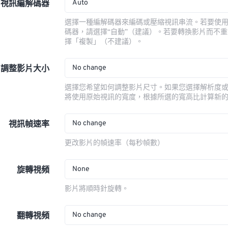
Auto
視訊編解碼器
選擇一種編解碼器來編碼或壓縮視訊串流。若要使
碼器，請選擇“自動”（建議）。若要轉換影片而不
擇「複製」（不建議）。
No change
調整影片大小
選擇您希望如何調整影片尺寸。如果您選擇解析度
將使用原始視訊的寬度，根據所選的寬高比計算新
No change
視訊幀速率
更改影片的幀速率（每秒幀數）
None
旋轉視頻
影片將順時針旋轉。
No change
翻轉視頻