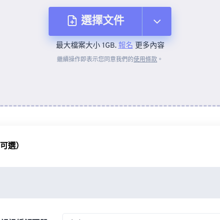
選擇文件
最大檔案大小 1GB.
報名
更多內容
來自裝置
繼續操作即表示您同意我們的
使用條款
。
來自 Dropbox
來自 Google 雲端硬碟
（可選）
來自 OneDrive
來自網址