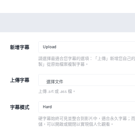
Upload
新增字幕
請選擇最適合您字幕的選項：「上傳」新增您自己
製」從原始檔案複製字幕。
上傳字幕
選擇文件
上傳 .srt 或 .ass 檔。
Hard
字幕模式
硬字幕始終可見並整合到影片中，適合永久字幕；
儲，可以開啟或關閉以實現個人化觀看。