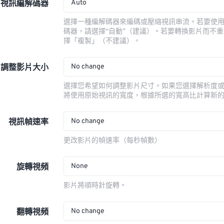
Auto
視訊編解碼器
選擇一種編解碼器來編碼或壓縮視訊串流。若要使
碼器，請選擇“自動”（建議）。若要轉換影片而不
擇「複製」（不建議）。
No change
調整影片大小
選擇您希望如何調整影片尺寸。如果您選擇解析度
將使用原始視訊的寬度，根據所選的寬高比計算新
No change
視訊幀速率
更改影片的幀速率（每秒幀數）
None
旋轉視頻
影片將順時針旋轉。
No change
翻轉視頻