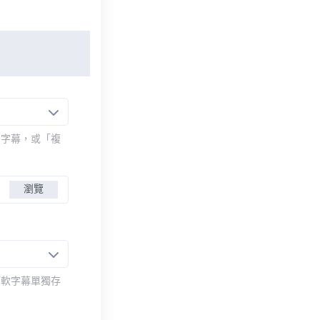
的字幕，或「複
瀏覽
而軟字幕單獨存