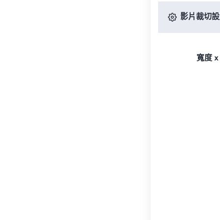
影片裁切設
寬度 