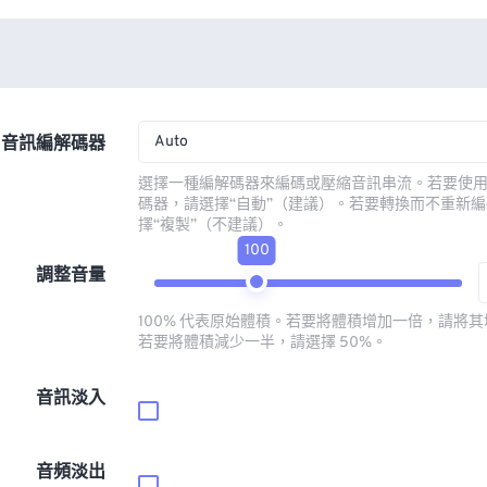
Auto
音訊編解碼器
選擇一種編解碼器來編碼或壓縮音訊串流。若要使
碼器，請選擇“自動”（建議）。若要轉換而不重新
擇“複製”（不建議）。
100
調整音量
100% 代表原始體積。若要將體積增加一倍，請將其增
若要將體積減少一半，請選擇 50%。
音訊淡入
音頻淡出