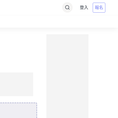
登入
報名