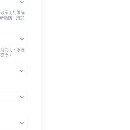
用最常用的編解
重新編碼，請選
或寬高比，系統
的高度。