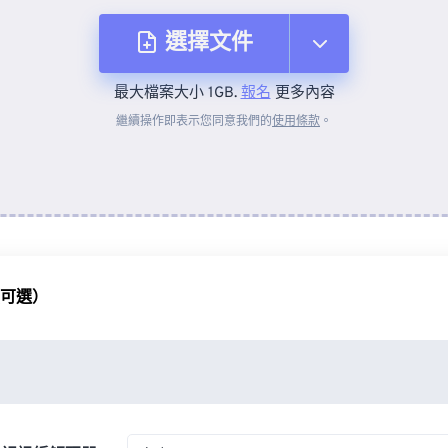
選擇文件
最大檔案大小 1GB.
報名
更多內容
來自裝置
繼續操作即表示您同意我們的
使用條款
。
來自 Dropbox
來自 Google 雲端硬碟
（可選）
來自 OneDrive
來自網址