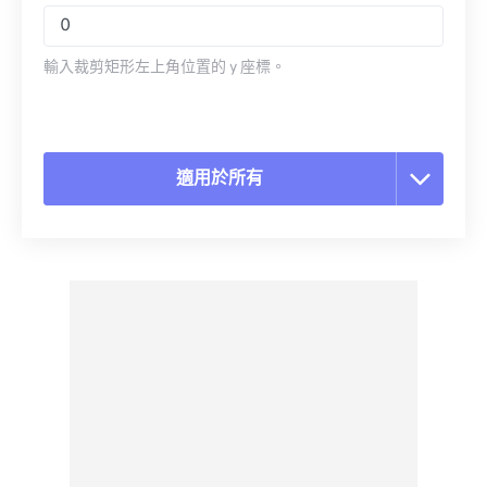
輸入裁剪矩形左上角位置的 y 座標。
適用於所有
重置所有選項
應用預設
另存為預設