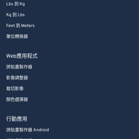
86
86
Lbs 到 Kg
87
87
Kg 到 Lbs
88
88
Feet 到 Meters
89
89
單位轉換器
90
90
91
91
Web應用程式
92
92
拼貼畫製作器
93
93
影像調整器
94
94
裁切影像
95
95
顏色選擇器
96
96
97
97
行動應用
98
98
拼貼畫製作器 Android
99
99