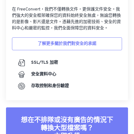
34
34
34
34
34
34
在 FreeConvert，我們不僅轉換文件，更保護文件安全。我
們強大的安全框架確保您的資料始終安全無虞，無論您轉換
35
35
35
35
35
35
的是影像、影片還是文件。憑藉先進的加密技術、安全的資
36
36
36
36
36
36
料中心和嚴密的監控，我們全面保障您的資料安全。
37
37
37
37
37
37
了解更多關於我們對安全的承諾
38
38
38
38
38
38
39
39
39
39
39
39
SSL/TLS 加密
40
40
40
40
40
40
安全資料中心
41
41
41
41
41
41
存取控制和身份驗證
42
42
42
42
42
42
43
43
43
43
43
43
44
44
44
44
44
44
想在不排隊或沒有廣告的情況下
45
45
45
45
45
45
轉換大型檔案嗎？
46
46
46
46
46
46