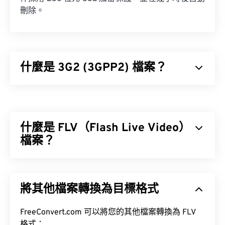
刪除。
什麼是 3G2 (3GPP2) 檔案？
3GPP2 (3G2) 是專為第三代 (3G) 碼分多址
(CDMA2000) 網路設計的多媒體容器格式。由於
CDMA 是一種行動通訊技術，3G2 格式允許 CDMA
什麼是 FLV（Flash Live Video）
網路上的行動電話透過高速無線連接來擷取、保存、
傳輸和播放媒體。
檔案？
顧名思義，Flash Live Video (FLV) 是一種 Flash 影片
格式。它是一種流行的格式，主要用於透過網路傳輸
如何開啟 3G2 檔案？
將其他檔案轉換為目標格式
高品質、同步良好的多媒體內容。它也是一種媒體容
器，因此使用編解碼器來壓縮檔案大小。
開啟 3G2 檔案的最佳應用程式是 Apple 的
FreeConvert.com 可以將您的其他檔案轉換為 FLV
QuickTime
。
ISO/IEC 14496-12:2008
格式：