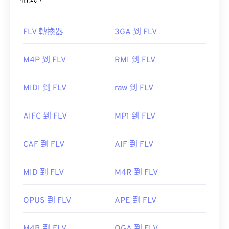
FLV 轉換器
3GA 到 FLV
如何開啟 FLV 檔案？
M4P 到 FLV
RMI 到 FLV
3G2 是一種靈活的文件格式，支援透過
定時文字
添
加字幕。它不支援互動式選單，但相容於提供此類支
預設情況下，FLV 檔案會在
Adobe
產品中打開，例
MIDI 到 FLV
raw 到 FLV
援的免費第三方工具。
如
Animate Creative Cloud
(Animation-
software.html" target="_blank">Animate Creative
AutoGK
AIFC 到 FLV
MP1 到 FLV
Cloud (AniMmate CC-a
href="https.com/9.com/html/html/html/Pet.comS.com
開發商：
target="_blank">Flash。在 Adobe Flash 7 及更高版
第三代合作夥伴計畫2 (3GPP2)
CAF 到 FLV
AIF 到 FLV
本中開啟效果最佳。
初始發布：
1998
MID 到 FLV
M4R 到 FLV
實用連結：
https://en.wikipedia.org/wiki/3rd_Generation_Partnersh
OPUS 到 FLV
APE 到 FLV
由於 FLV 基於開放標準，因此可以在許多非 Adobe
http://www.3gpp2.org/
產品中開啟。其他可以開啟 FLV 的程式包括
VLC 媒