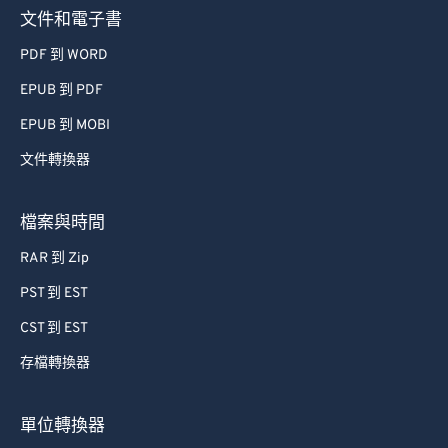
73
73
文件和電子書
74
74
PDF 到 WORD
75
75
EPUB 到 PDF
76
76
EPUB 到 MOBI
77
77
文件轉換器
78
78
79
79
檔案與時間
80
80
RAR 到 Zip
81
81
PST 到 EST
82
82
CST 到 EST
83
83
存檔轉換器
84
84
85
85
單位轉換器