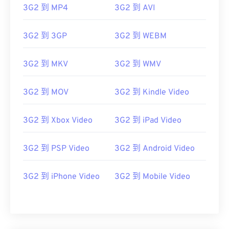
07
07
07
07
07
07
07
07
3G2 到 MP4
3G2 到 AVI
08
08
08
08
08
08
08
08
3G2 到 3GP
3G2 到 WEBM
09
09
09
09
09
09
09
09
10
10
10
10
10
10
10
10
3G2 到 MKV
3G2 到 WMV
11
11
11
11
11
11
11
11
12
12
12
12
12
12
12
12
3G2 到 MOV
3G2 到 Kindle Video
13
13
13
13
13
13
13
13
3G2 到 Xbox Video
3G2 到 iPad Video
14
14
14
14
14
14
14
14
15
15
15
15
15
15
15
15
3G2 到 PSP Video
3G2 到 Android Video
16
16
16
16
16
16
16
16
17
17
17
17
17
17
17
17
3G2 到 iPhone Video
3G2 到 Mobile Video
18
18
18
18
18
18
18
18
19
19
19
19
19
19
19
19