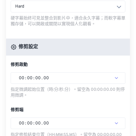
Hard
硬字幕始終可見並整合到影片中，適合永久字幕；而軟字幕單
獨存儲，可以開啟或關閉以實現個人化觀看。
修剪設定
修剪啟動
00
:
00
:
00
.
00
指定微調起始位置（時:分:秒.分）。留空為 00:00:00.00 則停
用微調。
修剪端
00
:
00
:
00
.
00
指定修剪結束位置（HH:MM:SS.MS）。留空為 00:00:00.00