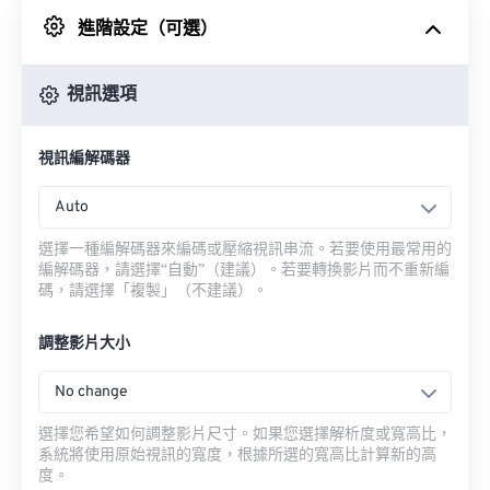
進階設定（可選）
來自 Google 雲端硬碟
視訊選項
來自 OneDrive
視訊編解碼器
來自網址
Auto
選擇一種編解碼器來編碼或壓縮視訊串流。若要使用最常用的
編解碼器，請選擇“自動”（建議）。若要轉換影片而不重新編
碼，請選擇「複製」（不建議）。
調整影片大小
No change
選擇您希望如何調整影片尺寸。如果您選擇解析度或寬高比，
系統將使用原始視訊的寬度，根據所選的寬高比計算新的高
度。