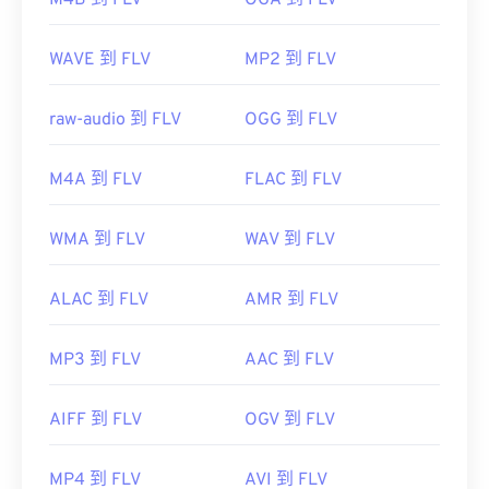
M4B 到 FLV
OGA 到 FLV
體播放器
、
Zoom Player
、
Eltima Elmedia播放器
，
以及
其他
。
WAVE 到 FLV
MP2 到 FLV
開發者：
Adobe
raw-audio 到 FLV
OGG 到 FLV
初始發布：
2003
實用連結：
M4A 到 FLV
FLAC 到 FLV
https://en.wikipedia.org/wiki/Flash_Video
WMA 到 FLV
WAV 到 FLV
ALAC 到 FLV
AMR 到 FLV
MP3 到 FLV
AAC 到 FLV
AIFF 到 FLV
OGV 到 FLV
MP4 到 FLV
AVI 到 FLV