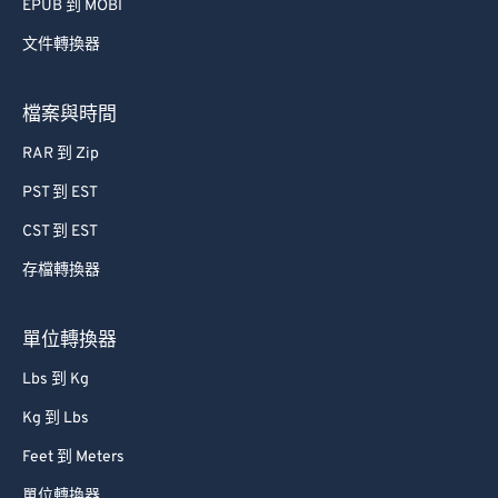
75
75
EPUB 到 MOBI
76
76
文件轉換器
77
77
78
78
檔案與時間
79
79
RAR 到 Zip
80
80
PST 到 EST
81
81
CST 到 EST
82
82
存檔轉換器
83
83
單位轉換器
84
84
85
85
Lbs 到 Kg
86
86
Kg 到 Lbs
87
87
Feet 到 Meters
88
88
單位轉換器