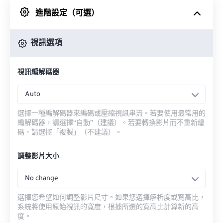
進階設定（可選）
來自 Google 雲端硬碟
視訊選項
來自 OneDrive
視訊編解碼器
來自網址
Auto
選擇一種編解碼器來編碼或壓縮視訊串流。若要使用最常用的
編解碼器，請選擇“自動”（建議）。若要轉換影片而不重新編
碼，請選擇「複製」（不建議）。
調整影片大小
No change
選擇您希望如何調整影片尺寸。如果您選擇解析度或寬高比，
系統將使用原始視訊的寬度，根據所選的寬高比計算新的高
度。