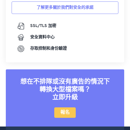
36
36
36
36
36
36
了解更多關於我們對安全的承諾
37
37
37
37
37
37
38
38
38
38
38
38
SSL/TLS 加密
39
39
39
39
39
39
安全資料中心
40
40
40
40
40
40
存取控制和身份驗證
41
41
41
41
41
41
42
42
42
42
42
42
43
43
43
43
43
43
想在不排隊或沒有廣告的情況下
44
44
44
44
44
44
轉換大型檔案嗎？
45
45
45
45
45
45
立即升級
46
46
46
46
46
46
報名
47
47
47
47
47
47
48
48
48
48
48
48