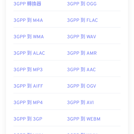
3GPP 轉換器
3GPP 到 OGG
00
00
00
00
00
00
00
00
3GPP 到 M4A
3GPP 到 FLAC
3GPP 到 WMA
3GPP 到 WAV
00
00
00
00
00
00
00
00
01
01
01
01
01
01
01
01
3GPP 到 ALAC
3GPP 到 AMR
02
02
02
02
02
02
02
02
3GPP 到 MP3
3GPP 到 AAC
03
03
03
03
03
03
03
03
04
04
04
04
04
04
04
04
3GPP 到 AIFF
3GPP 到 OGV
05
05
05
05
05
05
05
05
06
06
06
06
06
06
06
06
3GPP 到 MP4
3GPP 到 AVI
07
07
07
07
07
07
07
07
3GPP 到 3GP
3GPP 到 WEBM
08
08
08
08
08
08
08
08
09
09
09
09
09
09
09
09