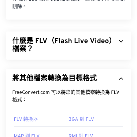
刪除。
什麼是 FLV（Flash Live Video）
檔案？
顧名思義，Flash Live Video (FLV) 是一種 Flash 影片
格式。它是一種流行的格式，主要用於透過網路傳輸
將其他檔案轉換為目標格式
高品質、同步良好的多媒體內容。它也是一種媒體容
器，因此使用編解碼器來壓縮檔案大小。
FreeConvert.com 可以將您的其他檔案轉換為 FLV
ISO/IEC 14496-12:2008
格式：
FLV 轉換器
3GA 到 FLV
如何開啟 FLV 檔案？
M4P 到 FLV
RMI 到 FLV