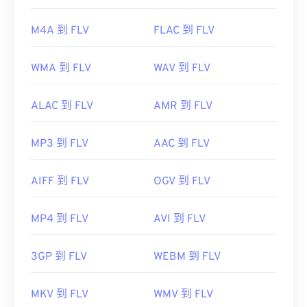
初始發布：
2003
實用連結：
M4A 到 FLV
FLAC 到 FLV
https://en.wikipedia.org/wiki/Flash_Video
WMA 到 FLV
WAV 到 FLV
ALAC 到 FLV
AMR 到 FLV
MP3 到 FLV
AAC 到 FLV
AIFF 到 FLV
OGV 到 FLV
MP4 到 FLV
AVI 到 FLV
3GP 到 FLV
WEBM 到 FLV
MKV 到 FLV
WMV 到 FLV