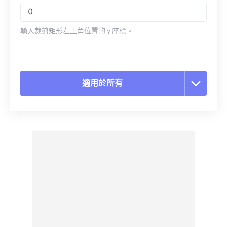
輸入裁剪矩形左上角位置的 y 座標。
適用於所有
重置所有選項
應用預設
另存為預設