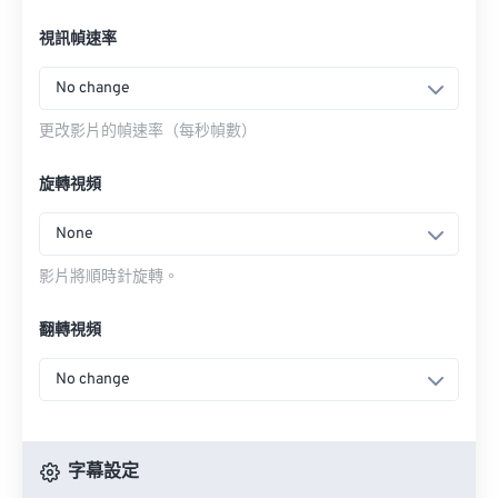
視訊幀速率
No change
更改影片的幀速率（每秒幀數）
旋轉視頻
None
影片將順時針旋轉。
翻轉視頻
No change
字幕設定