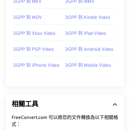
3GPP 到 MKV
3GPP 到 WMV
10
10
10
10
10
10
10
10
3GPP 到 MOV
3GPP 到 Kindle Video
11
11
11
11
11
11
11
11
12
12
12
12
12
12
12
12
3GPP 到 Xbox Video
3GPP 到 iPad Video
13
13
13
13
13
13
13
13
14
14
14
14
14
14
14
14
3GPP 到 PSP Video
3GPP 到 Android Video
15
15
15
15
15
15
15
15
3GPP 到 iPhone Video
3GPP 到 Mobile Video
16
16
16
16
16
16
16
16
17
17
17
17
17
17
17
17
18
18
18
18
18
18
18
18
19
19
19
19
19
19
19
19
相關工具
20
20
20
20
20
20
20
20
21
21
21
21
21
21
21
21
FreeConvert.com 可以將您的文件轉換為以下相關格
式：
22
22
22
22
22
22
22
22