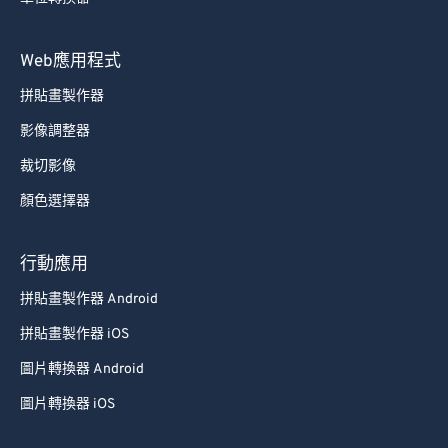
89
89
Web應用程式
90
90
91
91
拼貼畫製作器
92
92
影像調整器
93
93
裁切影像
94
94
顏色選擇器
95
95
行動應用
96
96
97
97
拼貼畫製作器 Android
98
98
拼貼畫製作器 iOS
99
99
圖片轉換器 Android
圖片轉換器 iOS