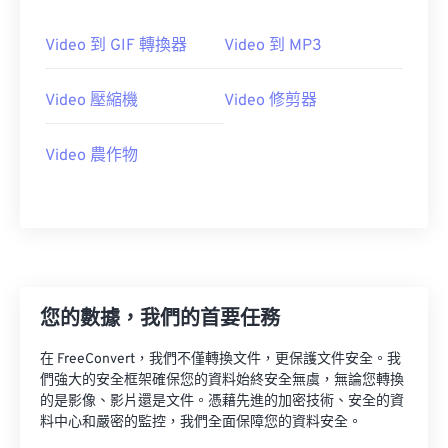
23
23
23
23
23
23
23
23
Video 到 GIF 轉換器
Video 到 MP3
24
24
24
24
24
24
25
25
25
25
25
25
Video 壓縮機
Video 修剪器
26
26
26
26
26
26
Video 農作物
27
27
27
27
27
27
28
28
28
28
28
28
29
29
29
29
29
29
30
30
30
30
30
30
31
31
31
31
31
31
您的數據，我們的首要任務
32
32
32
32
32
32
在 FreeConvert，我們不僅轉換文件，更保護文件安全。我
33
33
33
33
33
33
們強大的安全框架確保您的資料始終安全無虞，無論您轉換
34
34
34
34
34
34
的是影像、影片還是文件。憑藉先進的加密技術、安全的資
料中心和嚴密的監控，我們全面保障您的資料安全。
35
35
35
35
35
35