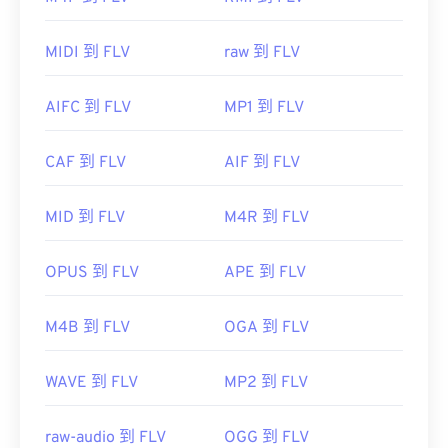
預設情況下，FLV 檔案會在
Adobe
產品中打開，例
MIDI 到 FLV
raw 到 FLV
如
Animate Creative Cloud
(Animation-
software.html" target="_blank">Animate Creative
AIFC 到 FLV
MP1 到 FLV
Cloud (AniMmate CC-a
href="https.com/9.com/html/html/html/Pet.comS.com
target="_blank">Flash。在 Adobe Flash 7 及更高版
CAF 到 FLV
AIF 到 FLV
本中開啟效果最佳。
MID 到 FLV
M4R 到 FLV
OPUS 到 FLV
APE 到 FLV
由於 FLV 基於開放標準，因此可以在許多非 Adobe
產品中開啟。其他可以開啟 FLV 的程式包括
VLC 媒
M4B 到 FLV
OGA 到 FLV
體播放器
、
Zoom Player
、
Eltima Elmedia播放器
，
以及
其他
。
WAVE 到 FLV
MP2 到 FLV
開發者：
Adobe
raw-audio 到 FLV
OGG 到 FLV