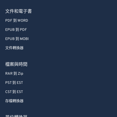
73
73
文件和電子書
74
74
PDF 到 WORD
75
75
EPUB 到 PDF
76
76
EPUB 到 MOBI
77
77
文件轉換器
78
78
79
79
檔案與時間
80
80
RAR 到 Zip
81
81
PST 到 EST
82
82
CST 到 EST
83
83
存檔轉換器
84
84
85
85