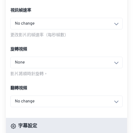
視訊幀速率
No change
更改影片的幀速率（每秒幀數）
旋轉視頻
None
影片將順時針旋轉。
翻轉視頻
No change
字幕設定