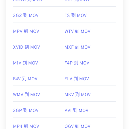
RMVB 到 MOV
ASF 到 MOV
開發者：
蘋果
3G2 到 MOV
TS 到 MOV
首次發布：
2001年
實用連結：
MPV 到 MOV
WTV 到 MOV
https://en.wikipedia.org/wiki/QuickTime_File_Format
https://developer.apple.com/library/archive/documen
XVID 到 MOV
MXF 到 MOV
CH203-BBCGDDDF
M1V 到 MOV
F4P 到 MOV
F4V 到 MOV
FLV 到 MOV
WMV 到 MOV
MKV 到 MOV
3GP 到 MOV
AVI 到 MOV
MP4 到 MOV
OGV 到 MOV