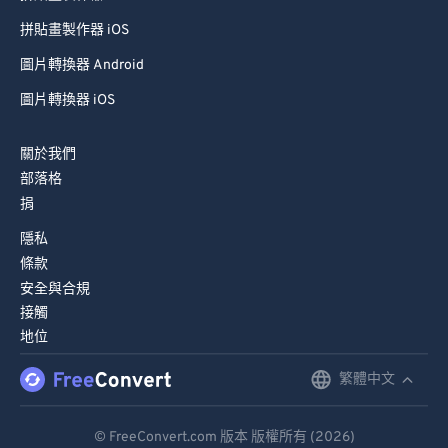
99
99
拼貼畫製作器 iOS
圖片轉換器 Android
圖片轉換器 iOS
關於我們
部落格
捐
隱私
條款
安全與合規
接觸
地位
繁體中文
English
Deutsch
© FreeConvert.com 版本 版權所有 (2026)