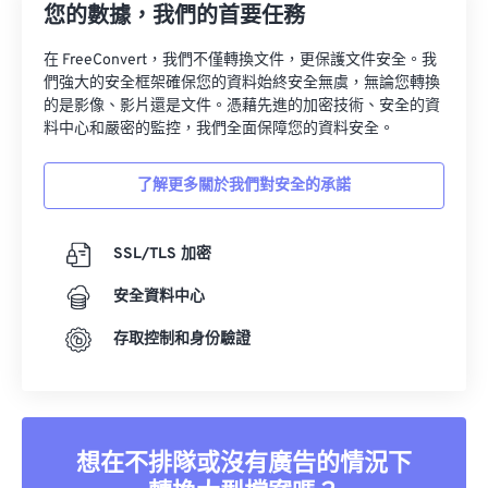
33
33
33
33
33
33
您的數據，我們的首要任務
34
34
34
34
34
34
在 FreeConvert，我們不僅轉換文件，更保護文件安全。我
35
35
35
35
35
35
們強大的安全框架確保您的資料始終安全無虞，無論您轉換
的是影像、影片還是文件。憑藉先進的加密技術、安全的資
36
36
36
36
36
36
料中心和嚴密的監控，我們全面保障您的資料安全。
37
37
37
37
37
37
了解更多關於我們對安全的承諾
38
38
38
38
38
38
39
39
39
39
39
39
SSL/TLS 加密
40
40
40
40
40
40
安全資料中心
41
41
41
41
41
41
存取控制和身份驗證
42
42
42
42
42
42
43
43
43
43
43
43
44
44
44
44
44
44
45
45
45
45
45
45
想在不排隊或沒有廣告的情況下