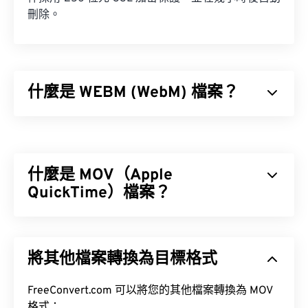
刪除。
什麼是 WEBM (WebM) 檔案？
WebM (WEBM) 是
免費授權
的文件容器，專為 Web
設計。具體來說，它最初是為兼容 HTML5 而設計
的。它支援章節、字幕、元資料標籤、串流媒體、附
什麼是 MOV（Apple
件、3D 編解碼器、3D 容器和硬體播放器。
QuickTime）檔案？
VP8
VP9
Vorbis
Apple QuickTime (MOV) 是一種容器格式，可保存各
種類型的多媒體文件，包括
3D
和
虛擬實境 (VR)
文
將其他檔案轉換為目標格式
件。它以方便用戶將多媒體檔案保存到設備上而聞
名。
FreeConvert.com 可以將您的其他檔案轉換為 MOV
如何開啟 WEBM 檔案？
格式：