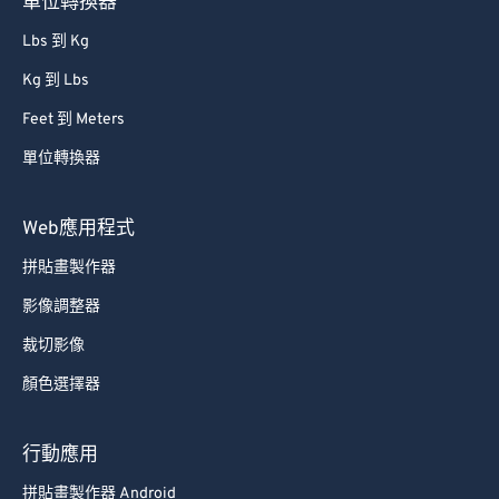
單位轉換器
86
86
Lbs 到 Kg
87
87
Kg 到 Lbs
88
88
Feet 到 Meters
89
89
單位轉換器
90
90
91
91
Web應用程式
92
92
拼貼畫製作器
93
93
影像調整器
94
94
裁切影像
95
95
顏色選擇器
96
96
97
97
行動應用
98
98
拼貼畫製作器 Android