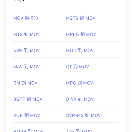
VLC 媒體播放器
和
MPlayer
可以在任何作業系統
(OS) 上開啟 WEBM 檔案。
MOV 轉換器
M2TS 到 MOV
如何開啟 MOV 檔案？
Elmedia
MTS 到 MOV
MPEG 到 MOV
預設情況下，MOV 檔案使用 QuickTime 開啟。
VLC
SWF 到 MOV
MOD 到 MOV
Microsoft 瀏覽器沒有內建 WebM 編解碼器。因此，
媒體播放器
需要單獨安裝
編解碼器
。不過，大多數瀏覽器都支
M4V 到 MOV
QT 到 MOV
援 WEBM 檔案。
請注意，還有兩種檔案類型也使用 MOV 副檔名。它
RM 到 MOV
MPG 到 MOV
由以下公司開發：
Google
;
CoreCode。
們分別是 AutoCAD AutoFlix 和 ROSE Online。這兩
種文件類型彼此無關，一種已過時，另一種與線上遊
初始版本：
2010
3GPP 到 MOV
DIVX 到 MOV
戲相關。
實用連結：
VOB 到 MOV
DVR-MS 到 MOV
https://en.wikipedia.org/wiki/WebM
https://tools.google.com/dlpage/webmmf/