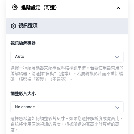
進階設定（可選）
來自 Google 雲端硬碟
視訊選項
來自 OneDrive
視訊編解碼器
來自網址
Auto
選擇一種編解碼器來編碼或壓縮視訊串流。若要使用最常用的
編解碼器，請選擇“自動”（建議）。若要轉換影片而不重新編
碼，請選擇「複製」（不建議）。
調整影片大小
No change
選擇您希望如何調整影片尺寸。如果您選擇解析度或寬高比，
系統將使用原始視訊的寬度，根據所選的寬高比計算新的高
度。