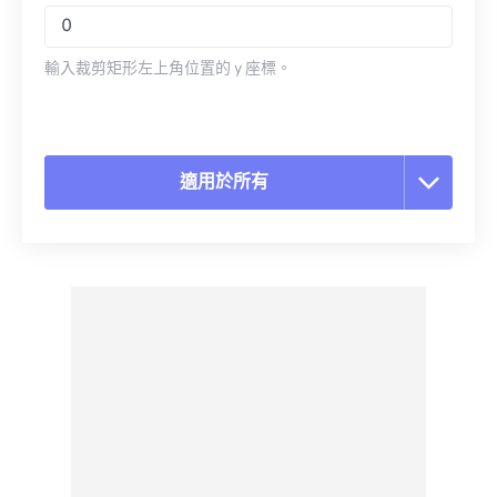
輸入裁剪矩形左上角位置的 y 座標。
適用於所有
重置所有選項
應用預設
另存為預設