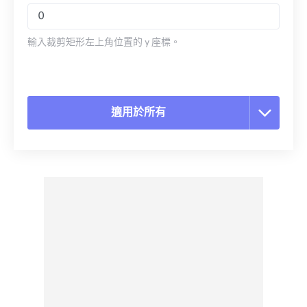
輸入裁剪矩形左上角位置的 y 座標。
適用於所有
重置所有選項
應用預設
另存為預設