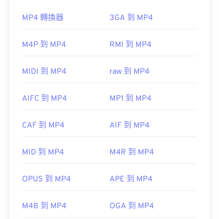
VLC 媒體播放器
和
MPlayer
可以在任何作業系統
MP4 轉換器
3GA 到 MP4
如何開啟 MP4 檔案？
(OS) 上開啟 WEBM 檔案。
M4P 到 MP4
RMI 到 MP4
MP4 檔案會在作業系統的預設視訊播放器中開啟。
Elmedia
只需雙擊該文件即可開啟。無需第三方軟體。
MIDI 到 MP4
raw 到 MP4
Windows Player 中開
啟。在 Mac 系統中，它會在
QuickTime
Microsoft 瀏覽器沒有內建 WebM 編解碼器。因此，
AIFC 到 MP4
MP1 到 MP4
需要單獨安裝
編解碼器
。不過，大多數瀏覽器都支
援 WEBM 檔案。
在某些裝置上，尤其是行動裝置上，開啟這種檔案類
CAF 到 MP4
AIF 到 MP4
型可能會出現問題。 MP4 是一種包含各種資料的容
器，因此，當檔案無法開啟時，通常表示容器中的資
由以下公司開發：
Google
;
CoreCode。
MID 到 MP4
M4R 到 MP4
料（音訊或視訊編解碼器）與裝置的作業系統不相
初始版本：
2010
容。
OPUS 到 MP4
APE 到 MP4
實用連結：
VLC 媒體播放器
https://en.wikipedia.org/wiki/WebM
M4B 到 MP4
OGA 到 MP4
https://tools.google.com/dlpage/webmmf/
開發者：
運動影像專家小組 (MPEG)