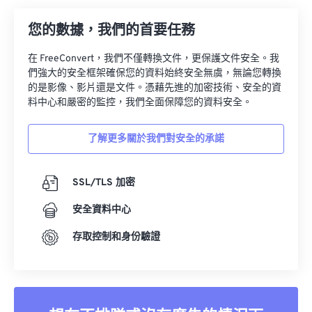
33
33
33
33
33
33
您的數據，我們的首要任務
34
34
34
34
34
34
在 FreeConvert，我們不僅轉換文件，更保護文件安全。我
35
35
35
35
35
35
們強大的安全框架確保您的資料始終安全無虞，無論您轉換
的是影像、影片還是文件。憑藉先進的加密技術、安全的資
36
36
36
36
36
36
料中心和嚴密的監控，我們全面保障您的資料安全。
37
37
37
37
37
37
38
38
38
38
38
38
了解更多關於我們對安全的承諾
39
39
39
39
39
39
SSL/TLS 加密
40
40
40
40
40
40
41
41
41
41
41
41
安全資料中心
42
42
42
42
42
42
存取控制和身份驗證
43
43
43
43
43
43
44
44
44
44
44
44
45
45
45
45
45
45