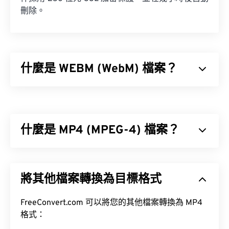
刪除。
什麼是 WEBM (WebM) 檔案？
WebM (WEBM) 是
免費授權
的文件容器，專為 Web
設計。具體來說，它最初是為兼容 HTML5 而設計
的。它支援章節、字幕、元資料標籤、串流媒體、附
什麼是 MP4 (MPEG-4) 檔案？
件、3D 編解碼器、3D 容器和硬體播放器。
VP8
VP9
MPEG-4 (MP4) 是一種容器視訊格式，可以儲存多媒
Vorbis
體數據，通常是音訊和視訊。它與各種設備和作業系
將其他檔案轉換為目標格式
統相容，使用
編解碼器
來壓縮檔案大小，從而產生易
於管理和儲存的檔案。它也是一種流行的影片格式，
用於在網路上進行串流媒體播放，例如在 YouTube
FreeConvert.com 可以將您的其他檔案轉換為 MP4
上。許多人認為 MP4 是當今最好的視訊格式之一。
格式：
如何開啟 WEBM 檔案？