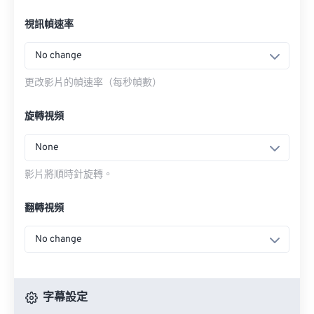
視訊幀速率
No change
更改影片的幀速率（每秒幀數）
旋轉視頻
None
影片將順時針旋轉。
翻轉視頻
No change
字幕設定