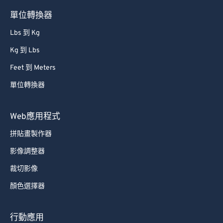
85
85
單位轉換器
86
86
Lbs 到 Kg
87
87
Kg 到 Lbs
88
88
Feet 到 Meters
89
89
單位轉換器
90
90
91
91
Web應用程式
92
92
拼貼畫製作器
93
93
影像調整器
94
94
裁切影像
95
95
顏色選擇器
96
96
97
97
行動應用
98
98