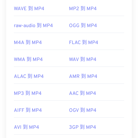
WAVE 到 MP4
MP2 到 MP4
標準：
ISO/IEC 14496
初始發布：
1999
raw-audio 到 MP4
OGG 到 MP4
實用連結：
https://en.wikipedia.org/wiki/MPEG-4
M4A 到 MP4
FLAC 到 MP4
https://mpeg.chiariglione.org/standards/mpeg-
4.html
WMA 到 MP4
WAV 到 MP4
ALAC 到 MP4
AMR 到 MP4
MP3 到 MP4
AAC 到 MP4
AIFF 到 MP4
OGV 到 MP4
AVI 到 MP4
3GP 到 MP4