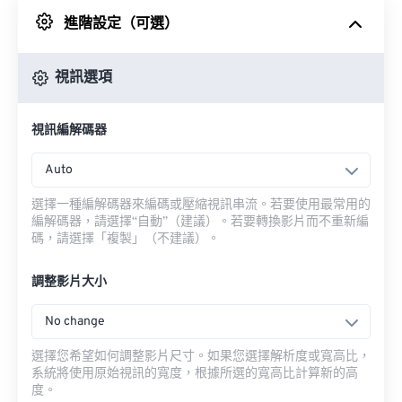
進階設定（可選）
來自 Google 雲端硬碟
視訊選項
來自 OneDrive
視訊編解碼器
來自網址
Auto
選擇一種編解碼器來編碼或壓縮視訊串流。若要使用最常用的
編解碼器，請選擇“自動”（建議）。若要轉換影片而不重新編
碼，請選擇「複製」（不建議）。
調整影片大小
No change
選擇您希望如何調整影片尺寸。如果您選擇解析度或寬高比，
系統將使用原始視訊的寬度，根據所選的寬高比計算新的高
度。