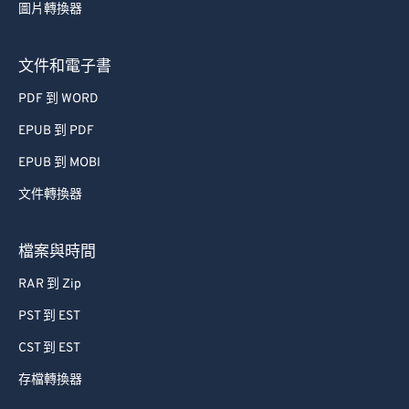
72
72
圖片轉換器
73
73
文件和電子書
74
74
PDF 到 WORD
75
75
EPUB 到 PDF
76
76
77
77
EPUB 到 MOBI
78
78
文件轉換器
79
79
檔案與時間
80
80
RAR 到 Zip
81
81
PST 到 EST
82
82
CST 到 EST
83
83
84
84
存檔轉換器