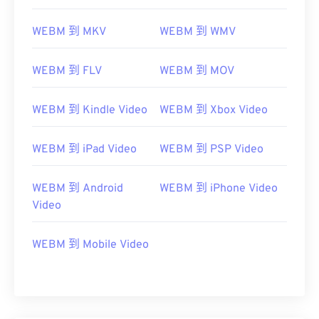
06
06
06
06
06
06
06
06
07
07
07
07
07
07
07
07
WEBM 到 MKV
WEBM 到 WMV
08
08
08
08
08
08
08
08
WEBM 到 FLV
WEBM 到 MOV
09
09
09
09
09
09
09
09
10
10
10
10
10
10
10
10
WEBM 到 Kindle Video
WEBM 到 Xbox Video
11
11
11
11
11
11
11
11
12
12
12
12
12
12
12
12
WEBM 到 iPad Video
WEBM 到 PSP Video
13
13
13
13
13
13
13
13
WEBM 到 Android
WEBM 到 iPhone Video
14
14
14
14
14
14
14
14
Video
15
15
15
15
15
15
15
15
WEBM 到 Mobile Video
16
16
16
16
16
16
16
16
17
17
17
17
17
17
17
17
18
18
18
18
18
18
18
18