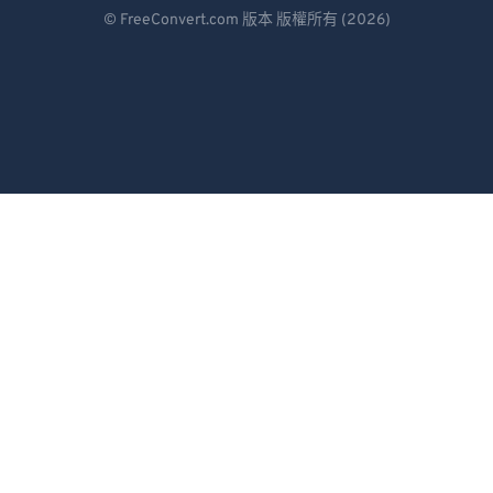
Deutsch
© FreeConvert.com 版本 版權所有 (2026)
Español
Français
Português
Italiano
Dutch
日本語
简体中文
繁體中文
한국어
Svenska