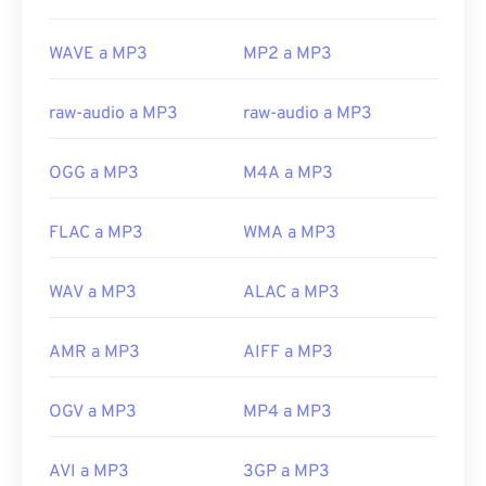
un malware que exigía un rescate en bitcoins, pero
que afortunadamente ya está desactivado y ya no
WAVE a MP3
MP2 a MP3
representa una amenaza.
Desarrollado por:
ISO
/
IEC
,
Grupo de expertos
raw-audio a MP3
raw-audio a MP3
en imágenes en movimiento
Lanzamiento inicial:
1993
OGG a MP3
M4A a MP3
Enlaces útiles:
https://en.wikipedia.org/wiki/MP3
FLAC a MP3
WMA a MP3
https://mpeg.chiariglione.org/standards/mpeg-
a/music-player-application-format.html
WAV a MP3
ALAC a MP3
AMR a MP3
AIFF a MP3
OGV a MP3
MP4 a MP3
AVI a MP3
3GP a MP3