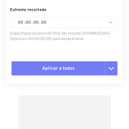
Extremo recortado
00
:
00
:
00
.
00
Especifique la posición final del recorte (HH:MM:SS.MS).
Déjela en 00:00:00.00 para desactivarla.
Aplicar a todos
Restablecer todas las opciones
Aplicar desde el ajuste preestablecido
Guardar como preestablecido