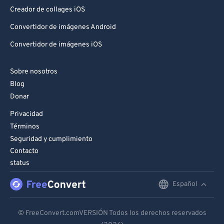
96
96
Creador de collages iOS
97
97
Convertidor de imágenes Android
98
98
Convertidor de imágenes iOS
99
99
Sobre nosotros
Blog
Donar
Privacidad
Términos
Seguridad y cumplimiento
Contacto
status
Español
English
Deutsch
© FreeConvert.comVERSIÓN Todos los derechos reservados