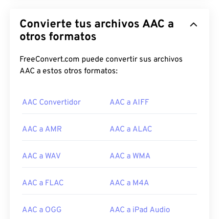
Convierte tus archivos AAC a
otros formatos
FreeConvert.com puede convertir sus archivos
AAC a estos otros formatos:
AAC Convertidor
AAC a AIFF
00
00
00
00
00
00
00
00
AAC a AMR
AAC a ALAC
AAC a WAV
AAC a WMA
00
00
00
00
00
00
00
00
01
01
01
01
01
01
01
01
AAC a FLAC
AAC a M4A
02
02
02
02
02
02
02
02
03
03
03
03
03
03
03
03
AAC a OGG
AAC a iPad Audio