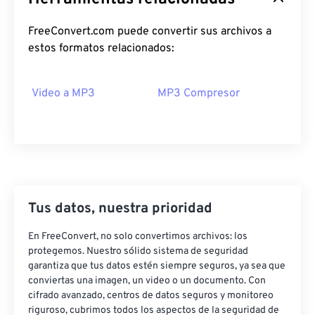
17
17
17
17
17
17
17
17
18
18
18
18
18
18
18
18
FreeConvert.com puede convertir sus archivos a
estos formatos relacionados:
19
19
19
19
19
19
19
19
20
20
20
20
20
20
20
20
Video a MP3
MP3 Compresor
21
21
21
21
21
21
21
21
22
22
22
22
22
22
22
22
23
23
23
23
23
23
23
23
24
24
24
24
24
24
25
25
25
25
25
25
Tus datos, nuestra prioridad
26
26
26
26
26
26
En FreeConvert, no solo convertimos archivos: los
27
27
27
27
27
27
protegemos. Nuestro sólido sistema de seguridad
garantiza que tus datos estén siempre seguros, ya sea que
28
28
28
28
28
28
conviertas una imagen, un video o un documento. Con
29
29
29
29
29
29
cifrado avanzado, centros de datos seguros y monitoreo
riguroso, cubrimos todos los aspectos de la seguridad de