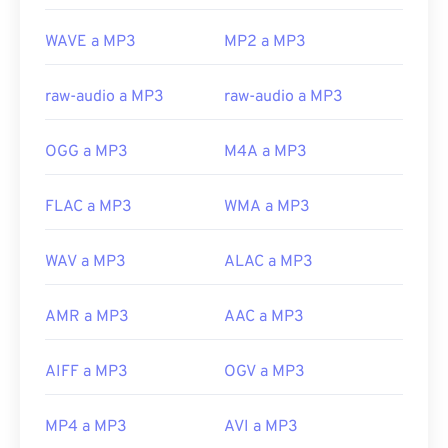
que afortunadamente ya está desactivado y ya no
WAVE a MP3
MP2 a MP3
representa una amenaza.
Desarrollado por:
ISO
/
IEC
,
Grupo de expertos
raw-audio a MP3
raw-audio a MP3
en imágenes en movimiento
Lanzamiento inicial:
1993
OGG a MP3
M4A a MP3
Enlaces útiles:
https://en.wikipedia.org/wiki/MP3
FLAC a MP3
WMA a MP3
https://mpeg.chiariglione.org/standards/mpeg-
a/music-player-application-format.html
WAV a MP3
ALAC a MP3
AMR a MP3
AAC a MP3
AIFF a MP3
OGV a MP3
MP4 a MP3
AVI a MP3