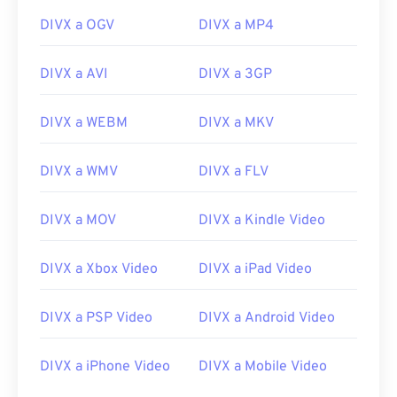
00
00
00
00
00
00
00
00
DIVX a OGV
DIVX a MP4
01
01
01
01
01
01
01
01
DIVX a AVI
DIVX a 3GP
02
02
02
02
02
02
02
02
03
03
03
03
03
03
03
03
DIVX a WEBM
DIVX a MKV
04
04
04
04
04
04
04
04
05
05
05
05
05
05
05
05
DIVX a WMV
DIVX a FLV
06
06
06
06
06
06
06
06
DIVX a MOV
DIVX a Kindle Video
07
07
07
07
07
07
07
07
08
08
08
08
08
08
08
08
DIVX a Xbox Video
DIVX a iPad Video
09
09
09
09
09
09
09
09
DIVX a PSP Video
DIVX a Android Video
10
10
10
10
10
10
10
10
11
11
11
11
11
11
11
11
DIVX a iPhone Video
DIVX a Mobile Video
12
12
12
12
12
12
12
12