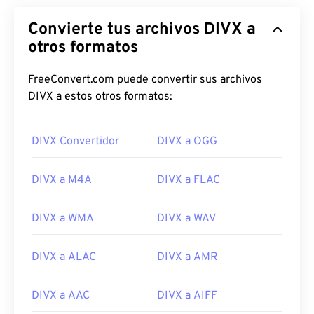
Convierte tus archivos DIVX a
otros formatos
FreeConvert.com puede convertir sus archivos
DIVX a estos otros formatos:
DIVX Convertidor
DIVX a OGG
DIVX a M4A
DIVX a FLAC
DIVX a WMA
DIVX a WAV
DIVX a ALAC
DIVX a AMR
00
00
00
00
00
00
00
00
DIVX a AAC
DIVX a AIFF