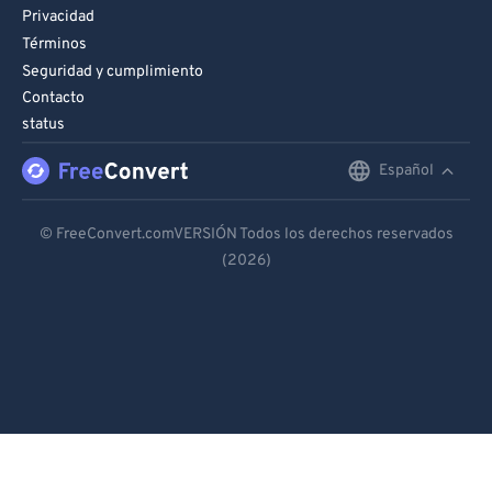
Privacidad
Términos
Seguridad y cumplimiento
Contacto
status
Español
English
Deutsch
© FreeConvert.comVERSIÓN Todos los derechos reservados
(2026)
Español
Français
Português
Italiano
Dutch
日本語