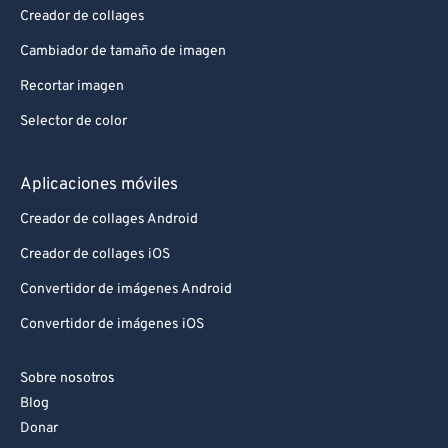
92
92
Creador de collages
93
93
Cambiador de tamaño de imagen
94
94
Recortar imagen
95
95
Selector de color
96
96
97
97
Aplicaciones móviles
98
98
Creador de collages Android
99
99
Creador de collages iOS
Convertidor de imágenes Android
Convertidor de imágenes iOS
Sobre nosotros
Blog
Donar