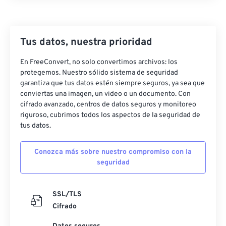
26
26
26
26
26
26
27
27
27
27
27
27
28
28
28
28
28
28
Tus datos, nuestra prioridad
29
29
29
29
29
29
En FreeConvert, no solo convertimos archivos: los
30
30
30
30
30
30
protegemos. Nuestro sólido sistema de seguridad
garantiza que tus datos estén siempre seguros, ya sea que
31
31
31
31
31
31
conviertas una imagen, un video o un documento. Con
cifrado avanzado, centros de datos seguros y monitoreo
32
32
32
32
32
32
riguroso, cubrimos todos los aspectos de la seguridad de
33
33
33
33
33
33
tus datos.
34
34
34
34
34
34
Conozca más sobre nuestro compromiso con la
35
35
35
35
35
35
seguridad
36
36
36
36
36
36
37
37
37
37
37
37
SSL/TLS
Cifrado
38
38
38
38
38
38