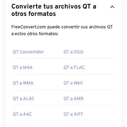
Convierte tus archivos QT a
otros formatos
FreeConvert.com puede convertir sus archivos QT
a estos otros formatos:
QT Convertidor
QT a OGG
QT a M4A
QT a FLAC
QT a WMA
QT a WAV
QT a ALAC
QT a AMR
00
00
00
00
00
00
00
00
QT a AAC
QT a AIFF