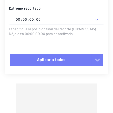
Extremo recortado
00
:
00
:
00
.
00
Especifique la posición final del recorte (HH:MM:SS.MS).
Déjela en 00:00:00.00 para desactivarla.
Aplicar a todos
Restablecer todas las opciones
Aplicar desde el ajuste preestablecido
Guardar como preestablecido