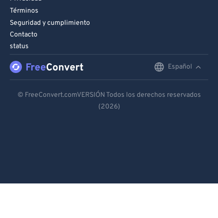
Términos
Seguridad y cumplimiento
Contacto
status
Español
English
Deutsch
© FreeConvert.comVERSIÓN Todos los derechos reservados
(2026)
Español
Français
Português
Italiano
Dutch
日本語