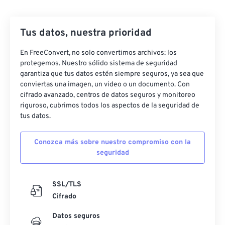
27
27
27
27
27
27
Tus datos, nuestra prioridad
28
28
28
28
28
28
29
29
29
29
29
29
En FreeConvert, no solo convertimos archivos: los
protegemos. Nuestro sólido sistema de seguridad
30
30
30
30
30
30
garantiza que tus datos estén siempre seguros, ya sea que
31
31
31
31
31
31
conviertas una imagen, un video o un documento. Con
cifrado avanzado, centros de datos seguros y monitoreo
32
32
32
32
32
32
riguroso, cubrimos todos los aspectos de la seguridad de
tus datos.
33
33
33
33
33
33
34
34
34
34
34
34
Conozca más sobre nuestro compromiso con la
35
35
35
35
35
35
seguridad
36
36
36
36
36
36
SSL/TLS
37
37
37
37
37
37
Cifrado
38
38
38
38
38
38
Datos seguros
39
39
39
39
39
39