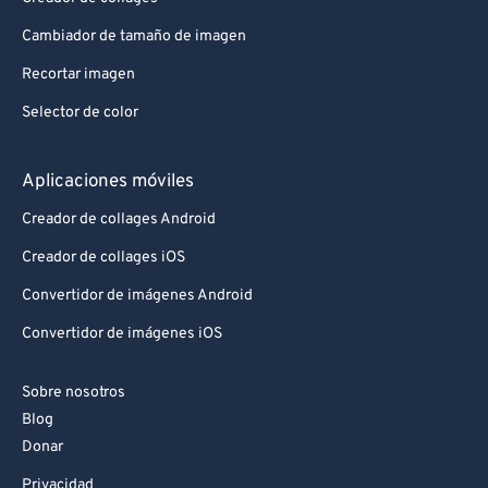
92
92
93
93
Cambiador de tamaño de imagen
94
94
Recortar imagen
95
95
Selector de color
96
96
Aplicaciones móviles
97
97
Creador de collages Android
98
98
Creador de collages iOS
99
99
Convertidor de imágenes Android
Convertidor de imágenes iOS
Sobre nosotros
Blog
Donar
Privacidad