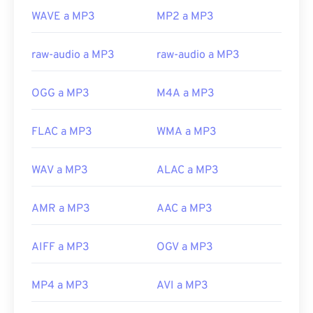
que afortunadamente ya está desactivado y ya no
WAVE a MP3
MP2 a MP3
representa una amenaza.
Desarrollado por:
ISO
/
IEC
,
Grupo de expertos
raw-audio a MP3
raw-audio a MP3
en imágenes en movimiento
Lanzamiento inicial:
1993
OGG a MP3
M4A a MP3
Enlaces útiles:
https://en.wikipedia.org/wiki/MP3
FLAC a MP3
WMA a MP3
https://mpeg.chiariglione.org/standards/mpeg-
a/music-player-application-format.html
WAV a MP3
ALAC a MP3
AMR a MP3
AAC a MP3
AIFF a MP3
OGV a MP3
MP4 a MP3
AVI a MP3