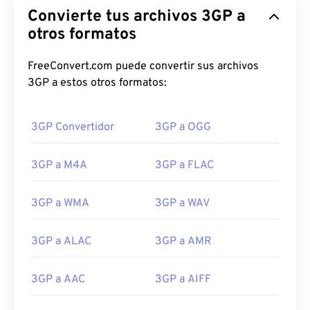
Convierte tus archivos 3GP a
otros formatos
FreeConvert.com puede convertir sus archivos
3GP a estos otros formatos:
3GP Convertidor
3GP a OGG
3GP a M4A
3GP a FLAC
3GP a WMA
3GP a WAV
3GP a ALAC
3GP a AMR
00
00
00
00
00
00
00
00
3GP a AAC
3GP a AIFF