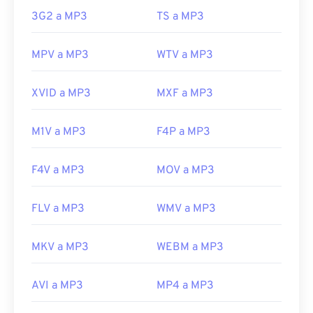
que afortunadamente ya está desactivado y ya no
3G2 a MP3
TS a MP3
representa una amenaza.
Desarrollado por:
ISO
/
IEC
,
Grupo de expertos
MPV a MP3
WTV a MP3
en imágenes en movimiento
Lanzamiento inicial:
1993
XVID a MP3
MXF a MP3
Enlaces útiles:
https://en.wikipedia.org/wiki/MP3
M1V a MP3
F4P a MP3
https://mpeg.chiariglione.org/standards/mpeg-
a/music-player-application-format.html
F4V a MP3
MOV a MP3
FLV a MP3
WMV a MP3
MKV a MP3
WEBM a MP3
AVI a MP3
MP4 a MP3