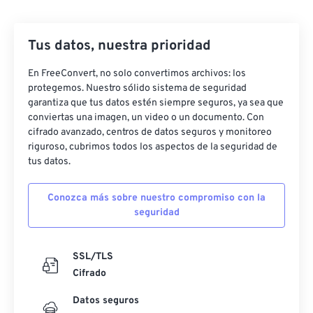
27
27
27
27
27
27
Tus datos, nuestra prioridad
28
28
28
28
28
28
29
29
29
29
29
29
En FreeConvert, no solo convertimos archivos: los
protegemos. Nuestro sólido sistema de seguridad
30
30
30
30
30
30
garantiza que tus datos estén siempre seguros, ya sea que
31
31
31
31
31
31
conviertas una imagen, un video o un documento. Con
cifrado avanzado, centros de datos seguros y monitoreo
32
32
32
32
32
32
riguroso, cubrimos todos los aspectos de la seguridad de
tus datos.
33
33
33
33
33
33
34
34
34
34
34
34
Conozca más sobre nuestro compromiso con la
35
35
35
35
35
35
seguridad
36
36
36
36
36
36
SSL/TLS
37
37
37
37
37
37
Cifrado
38
38
38
38
38
38
Datos seguros
39
39
39
39
39
39