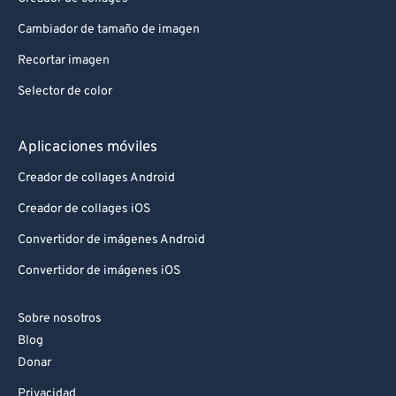
92
92
93
93
Cambiador de tamaño de imagen
94
94
Recortar imagen
95
95
Selector de color
96
96
Aplicaciones móviles
97
97
Creador de collages Android
98
98
Creador de collages iOS
99
99
Convertidor de imágenes Android
Convertidor de imágenes iOS
Sobre nosotros
Blog
Donar
Privacidad