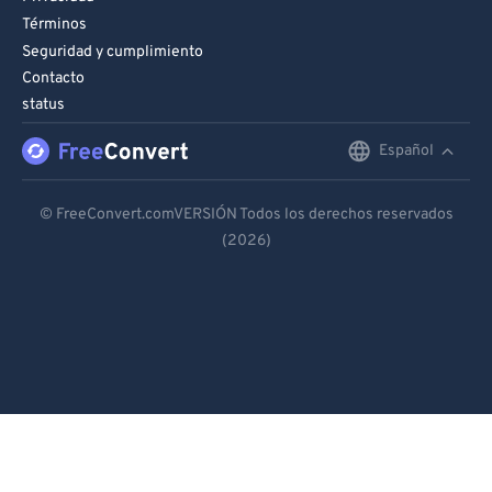
Términos
Seguridad y cumplimiento
Contacto
status
Español
English
Deutsch
© FreeConvert.comVERSIÓN Todos los derechos reservados
(2026)
Español
Français
Português
Italiano
Dutch
日本語