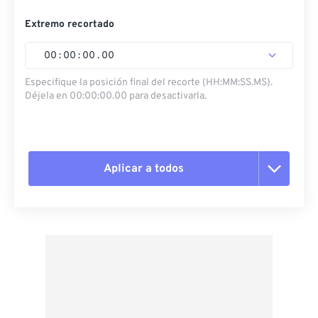
Extremo recortado
00
:
00
:
00
.
00
Especifique la posición final del recorte (HH:MM:SS.MS).
Déjela en 00:00:00.00 para desactivarla.
Aplicar a todos
Restablecer todas las opciones
Aplicar desde el ajuste preestablecido
Guardar como preestablecido