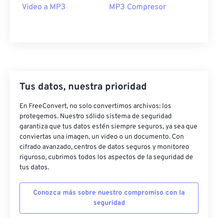
19
19
19
19
19
19
19
19
Video a MP3
MP3 Compresor
20
20
20
20
20
20
20
20
21
21
21
21
21
21
21
21
22
22
22
22
22
22
22
22
23
23
23
23
23
23
23
23
24
24
24
24
24
24
Tus datos, nuestra prioridad
25
25
25
25
25
25
En FreeConvert, no solo convertimos archivos: los
protegemos. Nuestro sólido sistema de seguridad
26
26
26
26
26
26
garantiza que tus datos estén siempre seguros, ya sea que
27
27
27
27
27
27
conviertas una imagen, un video o un documento. Con
cifrado avanzado, centros de datos seguros y monitoreo
28
28
28
28
28
28
riguroso, cubrimos todos los aspectos de la seguridad de
29
29
29
29
29
29
tus datos.
30
30
30
30
30
30
Conozca más sobre nuestro compromiso con la
31
31
31
31
31
31
seguridad
32
32
32
32
32
32