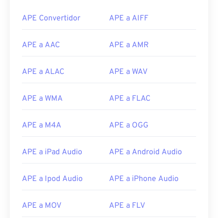
APE Convertidor
APE a AIFF
APE a AAC
APE a AMR
APE a ALAC
APE a WAV
00
00
00
00
00
00
00
00
APE a WMA
APE a FLAC
00
00
00
00
00
00
00
00
APE a M4A
APE a OGG
01
01
01
01
01
01
01
01
APE a iPad Audio
APE a Android Audio
02
02
02
02
02
02
02
02
03
03
03
03
03
03
03
03
APE a Ipod Audio
APE a iPhone Audio
04
04
04
04
04
04
04
04
APE a MOV
APE a FLV
05
05
05
05
05
05
05
05