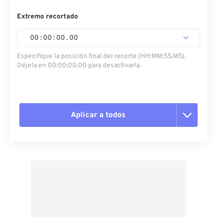
Extremo recortado
00
:
00
:
00
.
00
Especifique la posición final del recorte (HH:MM:SS.MS).
Déjela en 00:00:00.00 para desactivarla.
Aplicar a todos
Restablecer todas las opciones
Aplicar desde el ajuste preestablecido
Guardar como preestablecido