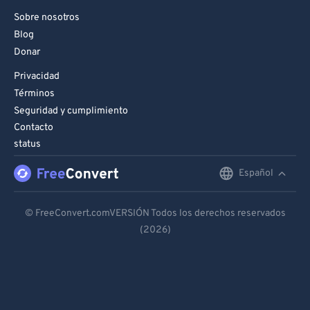
98
98
Sobre nosotros
99
99
Blog
Donar
Privacidad
Términos
Seguridad y cumplimiento
Contacto
status
Español
English
Deutsch
© FreeConvert.comVERSIÓN Todos los derechos reservados
(2026)
Español
Français
Português