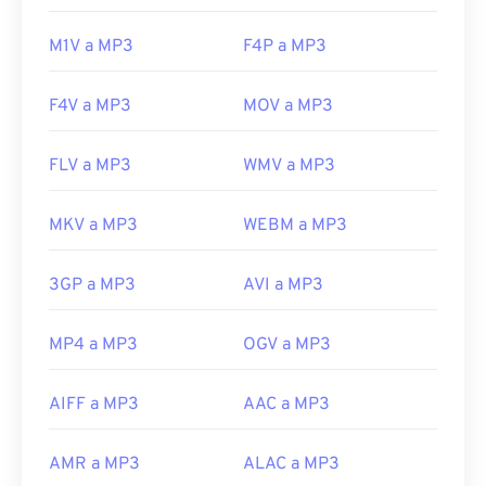
Enlaces útiles:
https://en.wikipedia.org/wiki/MP3
M1V a MP3
F4P a MP3
https://mpeg.chiariglione.org/standards/mpeg-
a/music-player-application-format.html
F4V a MP3
MOV a MP3
FLV a MP3
WMV a MP3
MKV a MP3
WEBM a MP3
3GP a MP3
AVI a MP3
MP4 a MP3
OGV a MP3
AIFF a MP3
AAC a MP3
AMR a MP3
ALAC a MP3