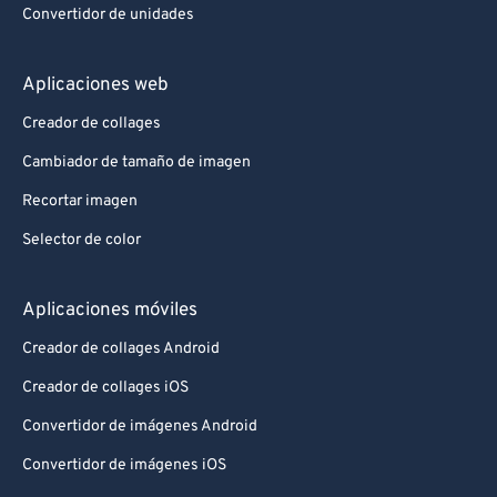
85
85
Convertidor de unidades
86
86
Aplicaciones web
87
87
88
88
Creador de collages
89
89
Cambiador de tamaño de imagen
90
90
Recortar imagen
91
91
Selector de color
92
92
Aplicaciones móviles
93
93
94
94
Creador de collages Android
95
95
Creador de collages iOS
96
96
Convertidor de imágenes Android
97
97
Convertidor de imágenes iOS