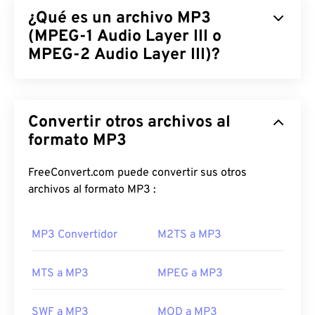
¿Qué es un archivo MP3
(MPEG-1 Audio Layer III o
MPEG-2 Audio Layer III)?
MPEG-1 Audio Layer III o MPEG-2 Audio Layer III
(MP3) es un formato digital de codificación de
Convertir otros archivos al
audio que se utiliza para
comprimir una secuencia
de sonido
en un archivo muy pequeño y permitir su
formato MP3
almacenamiento y transmisión digital. Los archivos
MP3 son los archivos de audio más utilizados por
FreeConvert.com puede convertir sus otros
los consumidores. Gracias a su pequeño tamaño y
archivos al formato MP3 :
su
aceptable calidad, son accesibles para un
público amplio, además de ser fáciles de almacenar
MP3 Convertidor
M2TS a MP3
y compartir.
¿Cómo abrir un archivo MP3?
MTS a MP3
MPEG a MP3
Debido a la gran popularidad de los archivos MP3,
SWF a MP3
MOD a MP3