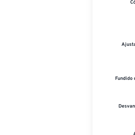
C
Ajust
Fundido 
Desvan