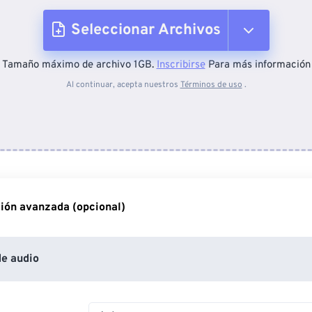
Seleccionar Archivos
Tamaño máximo de archivo 1GB.
Inscribirse
Para más información
Desde el dispositivo
Al continuar, acepta nuestros
Términos de uso
.
Desde Dropbox
Desde Google Drive
ión avanzada (opcional)
Desde OneDrive
e audio
Desde URL