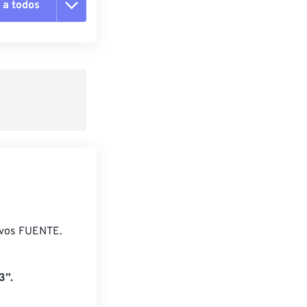
 a todos
pciones
 preestablecido
lecido
ivos FUENTE.
3”.