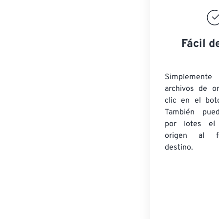
Fácil d
Simplement
archivos de o
clic en el bot
También pued
por lotes
el
origen
al fo
destino.