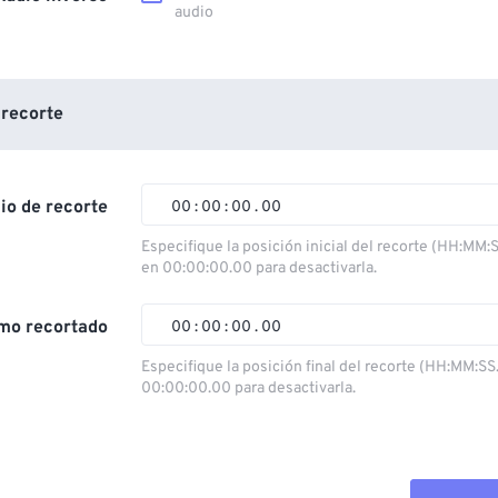
audio
 recorte
cio de recorte
00
:
00
:
00
.
00
Especifique la posición inicial del recorte (HH:MM:
en 00:00:00.00 para desactivarla.
00
00
00
00
01
01
01
01
mo recortado
00
:
00
:
00
.
00
02
02
02
02
Especifique la posición final del recorte (HH:MM:SS
00:00:00.00 para desactivarla.
03
03
03
03
00
00
00
00
04
04
04
04
01
01
01
01
05
05
05
05
02
02
02
02