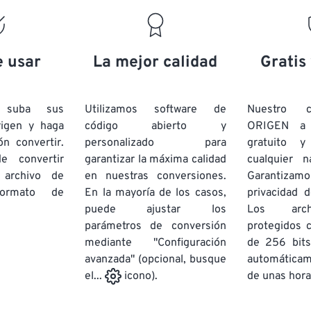
19
19
19
19
16
16
16
16
20
20
20
20
17
17
17
17
21
21
21
21
18
18
18
18
e usar
La mejor calidad
Gratis
22
22
22
22
19
19
19
19
23
23
23
23
20
20
20
20
e suba sus
Utilizamos software de
Nuestro c
24
24
24
rigen y haga
código abierto y
ORIGEN a
21
21
21
21
ón convertir.
personalizado para
gratuito 
25
25
25
22
22
22
22
e convertir
garantizar la máxima calidad
cualquier 
26
26
26
 archivo de
en nuestras conversiones.
23
23
23
23
Garantizamos
rmato de
En la mayoría de los casos,
privacidad d
27
27
27
24
24
24
puede ajustar los
Los arch
28
28
28
25
25
25
parámetros de conversión
protegidos 
mediante "Configuración
29
29
29
de 256 bits
26
26
26
avanzada" (opcional, busque
automática
30
30
30
27
27
27
de unas hora
el...
icono).
31
31
31
28
28
28