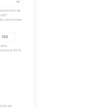
transmisión de
Auto"
dio, seleccione
carlo,
cciona el 50 %.
misión de