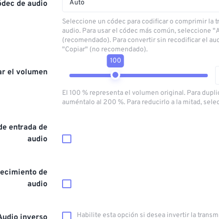
Auto
ódec de audio
Seleccione un códec para codificar o comprimir la 
audio. Para usar el códec más común, seleccione "
(recomendado). Para convertir sin recodificar el au
"Copiar" (no recomendado).
100
ar el volumen
El 100 % representa el volumen original. Para dupli
auméntalo al 200 %. Para reducirlo a la mitad, sele
de entrada de
audio
ecimiento de
audio
Habilite esta opción si desea invertir la trans
Audio inverso