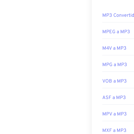
¿Cómo abr
Desarrollado p
MP3 Convertid
Debido a la gra
Lanzamiento in
reproducción de
Enlaces útiles:
o
Windows Medi
MPEG a MP3
los archivos M
https://en.wik
M4V a MP3
Otro programa 
https://mpeg.c
otros dos tipos
obsoleto; y
Tes
MPG a MP3
en bitcoins, p
Desarrollado p
VOB a MP3
Lanzamiento in
ASF a MP3
Enlaces útiles:
https://en.wik
MPV a MP3
https://mpeg.c
MXF a MP3