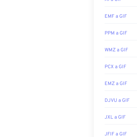
como iPhone y 
EMF a GIF
Los GIF se abr
PPM a GIF
sistemas operat
En Windows, ab
NXT Pro
y otro
WMZ a GIF
Illustrator
.
PCX a GIF
Desarrollado p
EMZ a GIF
Lanzamiento in
Enlaces útiles:
DJVU a GIF
JXL a GIF
JFIF a GIF