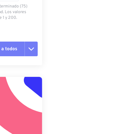
eterminado (75)
ad. Los valores
 1 y 200.
 a todos
pciones
 preestablecido
lecido