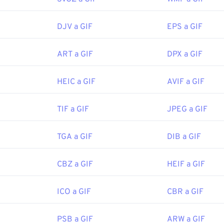
iPad, lo que lo hace más popular que
Adobe Flash
.
DJV a GIF
EPS a GIF
en fácilmente en casi todos los visores de imágenes, navegado
ART a GIF
DPX a GIF
ivos. Para abrir un GIF y editarlo, use una aplicación como
Ado
ra los GIF con
Microsoft Photos
, Adobe
Photoshop Elements
,
s. En macOS, use visores y editores de imágenes de Adobe, c
HEIC a GIF
AVIF a GIF
TIF a GIF
JPEG a GIF
or:
CompuServe, Inc.
TGA a GIF
DIB a GIF
icial:
15 de junio de 1987
https://en.wikipedia.org/wiki/GIF
CBZ a GIF
HEIF a GIF
ICO a GIF
CBR a GIF
PSB a GIF
ARW a GIF