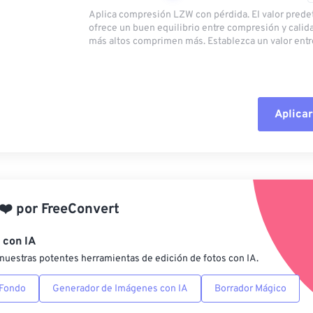
Aplica compresión LZW con pérdida. El valor pred
ofrece un buen equilibrio entre compresión y calid
más altos comprimen más. Establezca un valor entre
Aplicar
Restablecer todas las o
Aplicar desde el ajuste
❤️
por
FreeConvert
Guardar como preestab
 con IA
nuestras potentes herramientas de edición de fotos con IA.
 Fondo
Generador de Imágenes con IA
Borrador Mágico