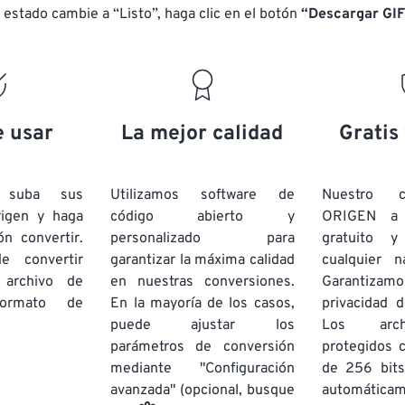
 estado cambie a “Listo”, haga clic en el botón
“Descargar GIF
e usar
La mejor calidad
Gratis
e suba sus
Utilizamos software de
Nuestro c
rigen y haga
código abierto y
ORIGEN a
ón convertir.
personalizado para
gratuito 
e convertir
garantizar la máxima calidad
cualquier 
 archivo de
en nuestras conversiones.
Garantizamos
rmato de
En la mayoría de los casos,
privacidad d
puede ajustar los
Los arch
parámetros de conversión
protegidos 
mediante "Configuración
de 256 bits
avanzada" (opcional, busque
automática