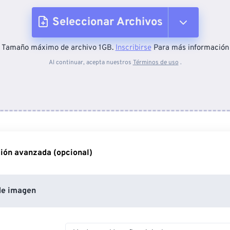
Seleccionar Archivos
Tamaño máximo de archivo 1GB.
Inscribirse
Para más información
Desde el dispositivo
Al continuar, acepta nuestros
Términos de uso
.
Desde Dropbox
Desde Google Drive
ión avanzada (opcional)
Desde OneDrive
de imagen
Desde URL