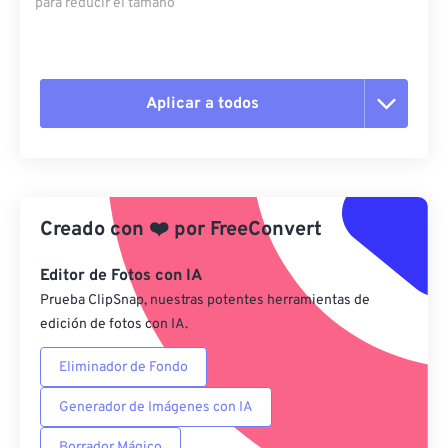
para reducir el tamaño
Aplicar a todos
Restablecer todas las opciones
Aplicar desde el ajuste preestablecido
Creado con
❤️
por
FreeConvert
Guardar como preestablecido
Editor de Fotos con IA
Prueba ClipSnap, nuestras potentes herramientas de
edición de fotos con IA.
Eliminador de Fondo
Generador de Imágenes con IA
Borrador Mágico