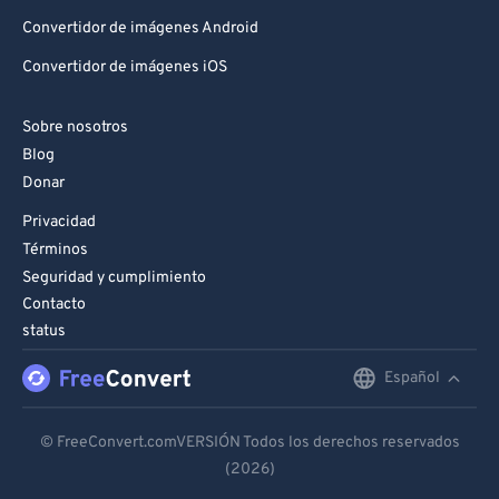
Convertidor de imágenes Android
Convertidor de imágenes iOS
Sobre nosotros
Blog
Donar
Privacidad
Términos
Seguridad y cumplimiento
Contacto
status
Español
English
Deutsch
© FreeConvert.comVERSIÓN Todos los derechos reservados
(2026)
Español