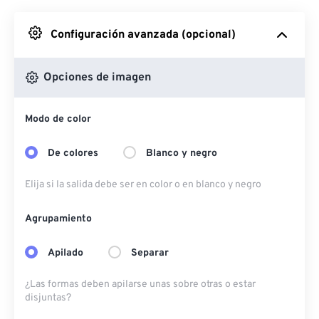
Desde Google Drive
Configuración avanzada (opcional)
Desde OneDrive
Opciones de imagen
Modo de color
Desde URL
De colores
Blanco y negro
Elija si la salida debe ser en color o en blanco y negro
Agrupamiento
Apilado
Separar
¿Las formas deben apilarse unas sobre otras o estar
disjuntas?