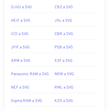
Desarrollado por:
Consorcio World Wide Web
DJVU a SVG
CBZ a SVG
(W3C)
Lanzamiento inicial:
4 de septiembre de 2001
HEIF a SVG
JXL a SVG
Enlaces útiles:
https://www.lifewire.com/svg-file-4120603
ICO a SVG
CBR a SVG
https://en.wikipedia.org/wiki/Scalable_Vector_Graphics
JFIF a SVG
PSB a SVG
ARW a SVG
X3F a SVG
Panasonic RAW a SVG
NRW a SVG
NEF a SVG
RWL a SVG
Sigma RAW a SVG
K25 a SVG