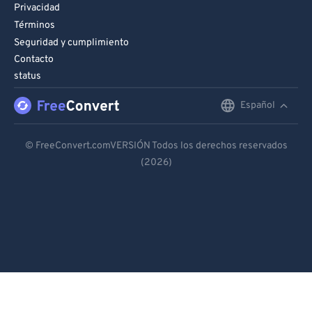
Privacidad
Términos
Seguridad y cumplimiento
Contacto
status
Español
English
Deutsch
© FreeConvert.comVERSIÓN Todos los derechos reservados
(2026)
Español
Français
Português
Italiano
Dutch
日本語