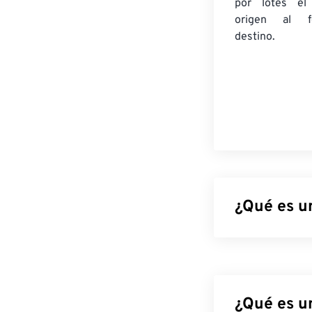
por lotes
el
origen
al fo
destino.
¿Qué es un
Los gráficos de
imágenes para f
RGBA
y admiten
también admite
¿Qué es u