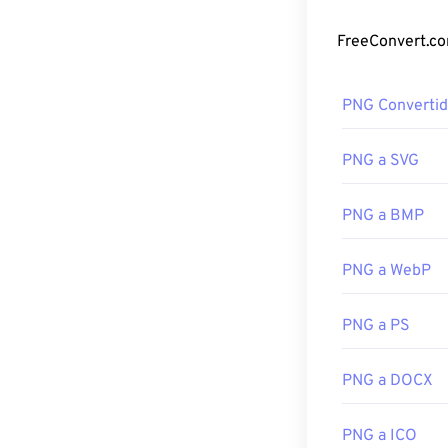
Enlaces útiles:
Photoshop e
In
es
el Converso
Artículo de Lif
Artículo de Wi
PNG Convertid
Desarrollado p
Herramientas 
Lanzamiento in
Utilice nuestro
PNG a SVG
PNG a BMP
PNG a WebP
PNG a PS
PNG a DOCX
PNG a ICO