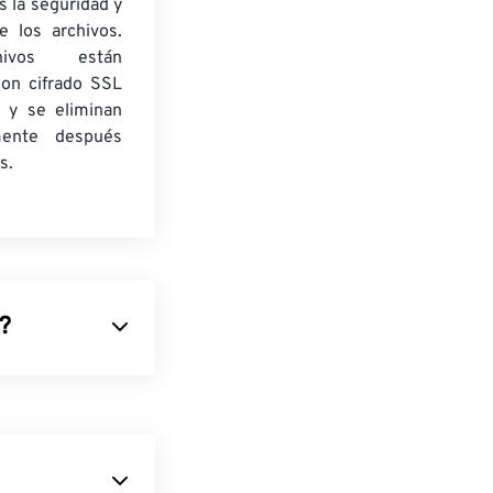
 la seguridad y
e los archivos.
ivos están
con cifrado SSL
 y se eliminan
mente después
s.
)?
mprime
res
RGB
o
gráficos. PNG
ienta de