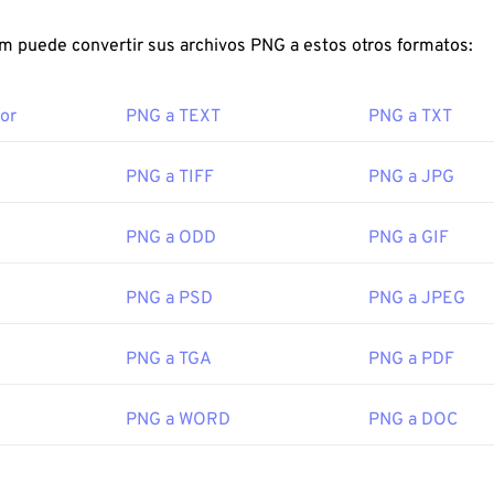
Design
. Un programa gratuito que no es de Adobe que convie
FreeConvert.com puede convertir sus archivos PNG a estos otros formatos:
r de Imágenes
de FreeConvert.
eWire sobre los PNG
ki sobre PNG
or
PNG a TEXT
PNG a TXT
or:
Adobe Inc.
PNG relacionadas:
icial:
1992
Selector de color
para elegir colores de las imágenes
PNG a TIFF
PNG a JPG
PNG a ODD
PNG a GIF
PNG a PSD
PNG a JPEG
PNG a TGA
PNG a PDF
PNG a WORD
PNG a DOC