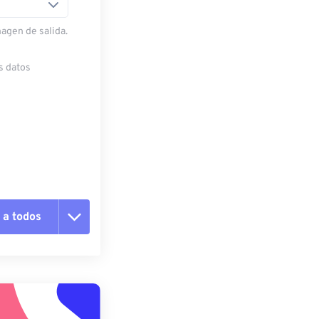
magen de salida.
s datos
 a todos
pciones
 preestablecido