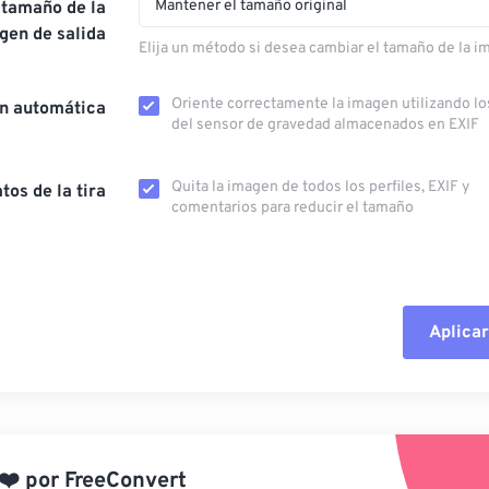
Mantener el tamaño original
 tamaño de la
gen de salida
Elija un método si desea cambiar el tamaño de la i
Oriente correctamente la imagen utilizando lo
ón automática
del sensor de gravedad almacenados en EXIF
Quita la imagen de todos los perfiles, EXIF ​​y
tos de la tira
comentarios para reducir el tamaño
Aplicar
Restablecer todas las o
Aplicar desde el ajuste
❤️
por
FreeConvert