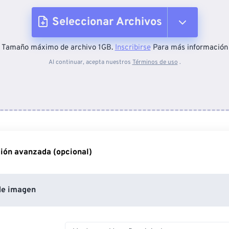
Seleccionar Archivos
Tamaño máximo de archivo 1GB.
Inscribirse
Para más información
Desde el dispositivo
Al continuar, acepta nuestros
Términos de uso
.
Desde Dropbox
Desde Google Drive
ión avanzada (opcional)
Desde OneDrive
de imagen
Desde URL