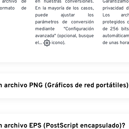
 archivo de
en nuestras conversiones.
Garantizamos
rmato de
En la mayoría de los casos,
privacidad d
puede ajustar los
Los arch
parámetros de conversión
protegidos 
mediante "Configuración
de 256 bits
avanzada" (opcional, busque
automática
de unas hora
el...
icono).
 archivo PNG (Gráficos de red portátiles
 red portátiles (PNG) son un tipo de archivo
rasterizado
que co
acilitar su portabilidad. Las imágenes PNG pueden tener colo
 transparencia, lo que las hace ideales para iconos o diseños 
 animaciones con mayor transparencia (prueba nuestra
herram
n archivo EPS (PostScript encapsulado)?