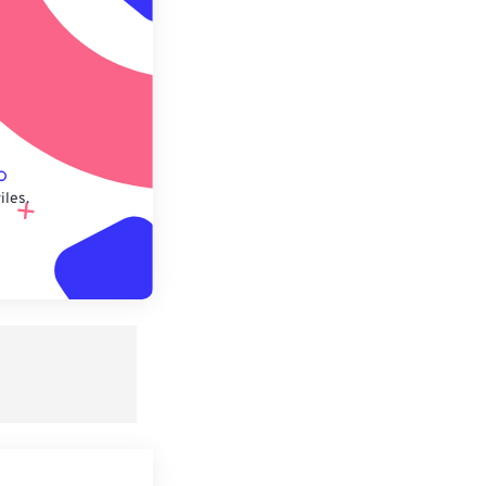
lecido
iles.