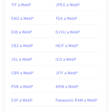
Utilice nuestro
TIF a WebP
Selector de color
JPEG a WebP
para elegir
Artículo de Wiki sobre PNG
colores de imágenes WebP
Herramientas PNG relacionadas:
EMZ a WebP
TGA a WebP
Utilice nuestro
Selector de color
para elegir
colores de las imágenes
DIB a WebP
DJVU a WebP
CBZ a WebP
HEIF a WebP
JXL a WebP
ICO a WebP
CBR a WebP
JFIF a WebP
PSB a WebP
ARW a WebP
X3F a WebP
Panasonic RAW a WebP