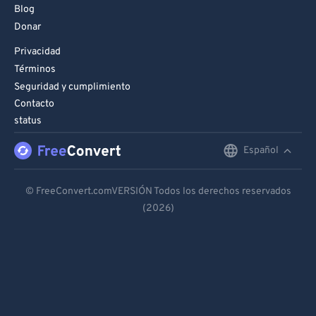
Blog
Donar
Privacidad
Términos
Seguridad y cumplimiento
Contacto
status
Español
English
Deutsch
© FreeConvert.comVERSIÓN Todos los derechos reservados
(2026)
Español
Français
Português
Italiano