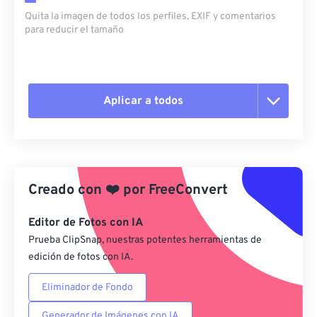
Quita la imagen de todos los perfiles, EXIF ​​y comentarios
para reducir el tamaño
Aplicar a todos
Restablecer todas las opciones
Aplicar desde el ajuste preestablecido
Creado con
❤️
por
FreeConvert
Guardar como preestablecido
Editor de Fotos con IA
Prueba ClipSnap, nuestras potentes herramientas de
edición de fotos con IA.
Eliminador de Fondo
Generador de Imágenes con IA