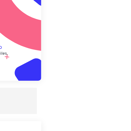
lecido
iles.