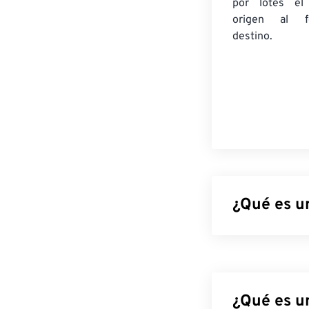
por lotes
el
origen
al fo
destino.
¿Qué es un
Los gráficos de
imágenes para f
RGBA
y admiten
también admite
¿Qué es u