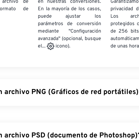
 archivo de
en nuestras conversiones.
Garantizamos
rmato de
En la mayoría de los casos,
privacidad d
puede ajustar los
Los arch
parámetros de conversión
protegidos 
mediante "Configuración
de 256 bits
avanzada" (opcional, busque
automática
de unas hora
el...
icono).
 archivo PNG (Gráficos de red portátiles
 red portátiles (PNG) son un tipo de archivo
rasterizado
que co
acilitar su portabilidad. Las imágenes PNG pueden tener colo
 transparencia, lo que las hace ideales para iconos o diseños 
 animaciones con mayor transparencia (prueba nuestra
herram
n archivo PSD (documento de Photoshop)