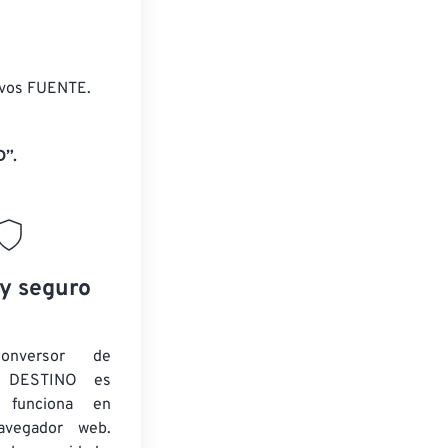
ivos FUENTE.
D”.
 y seguro
onversor de
 DESTINO es
y funciona en
navegador web.