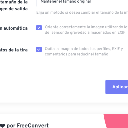
Mantener el tamaño original
 tamaño de la
gen de salida
Elija un método si desea cambiar el tamaño de la i
Oriente correctamente la imagen utilizando lo
ón automática
del sensor de gravedad almacenados en EXIF
Quita la imagen de todos los perfiles, EXIF ​​y
tos de la tira
comentarios para reducir el tamaño
Aplicar
Restablecer todas las o
Aplicar desde el ajuste
❤️
por
FreeConvert