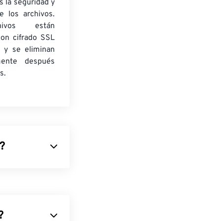
 la seguridad y
e los archivos.
ivos están
con cifrado SSL
 y se eliminan
mente después
s.
)?
mprime
res
RGB
o
gráficos. PNG
ienta de
?