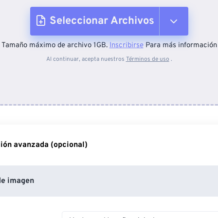
Seleccionar Archivos
Tamaño máximo de archivo 1GB.
Inscribirse
Para más información
Desde el dispositivo
Al continuar, acepta nuestros
Términos de uso
.
Desde Dropbox
Desde Google Drive
ión avanzada (opcional)
Desde OneDrive
de imagen
Desde URL