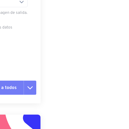
magen de salida.
s datos
 a todos
pciones
 preestablecido