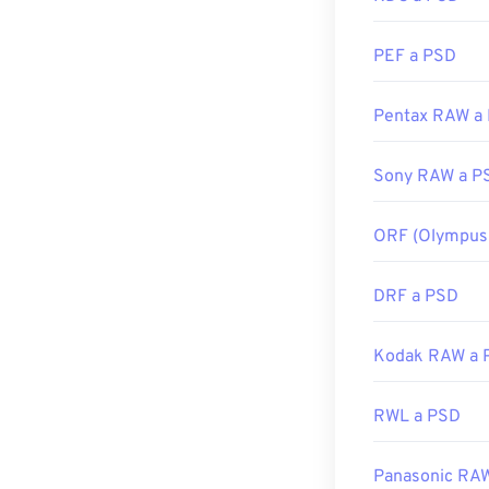
Enlaces útiles:
PNG
, que ofre
Artículo de Lif
PEF a PSD
Artículo de Wi
Desarrollado p
Pentax RAW a
Herramientas 
Lanzamiento in
Utilice nuestro
Enlaces útiles:
Sony RAW a P
https://www.li
ORF (Olympus
DRF a PSD
Kodak RAW a 
RWL a PSD
Panasonic RA