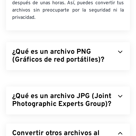
después de unas horas. Así, puedes convertir tus
archivos sin preocuparte por la seguridad ni la
privacidad.
¿Qué es un archivo PNG
(Gráficos de red portátiles)?
Los gráficos de red portátiles (PNG) son un tipo de
archivo
rasterizado
que comprime imágenes para
facilitar su portabilidad. Las imágenes PNG pueden
¿Qué es un archivo JPG (Joint
tener colores
RGB
o
RGBA
y admiten
transparencia, lo que las hace ideales para iconos o
Photographic Experts Group)?
diseños gráficos. PNG también admite animaciones
con mayor transparencia (prueba nuestra
JPG (Grupo Conjunto de Expertos en Fotografía) es
herramienta de conversión de GIF a APNG
). Las
un formato de archivo universal que utiliza un
ventajas de usar PNG son: es un
Convertir otros archivos al
formato abierto
algoritmo para comprimir fotografías y gráficos. La