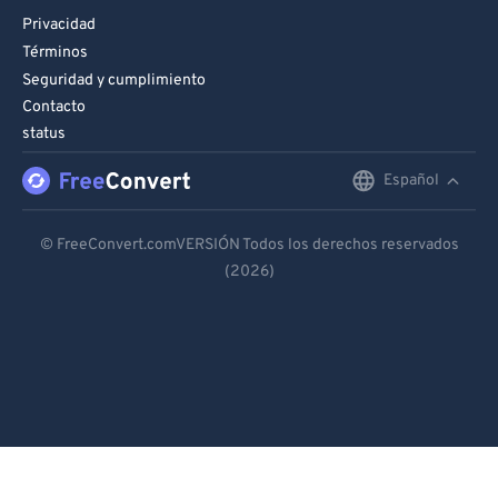
Privacidad
Términos
Seguridad y cumplimiento
Contacto
status
Español
English
Deutsch
© FreeConvert.comVERSIÓN Todos los derechos reservados
(2026)
Español
Français
Português
Italiano
Dutch