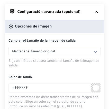
Desde Google Drive
Configuración avanzada (opcional)
Desde OneDrive
Opciones de imagen
Cambiar el tamaño de la imagen de salida
Desde URL
Mantener el tamaño original
Elija un método si desea cambiar el tamaño de la imagen de
salida.
Color de fondo
Reemplazaremos las áreas transparentes de tu imagen con
este color. Elige un color con el selector de color o
introduce un valor hexadecimal (p. ej., #FFFFFF).